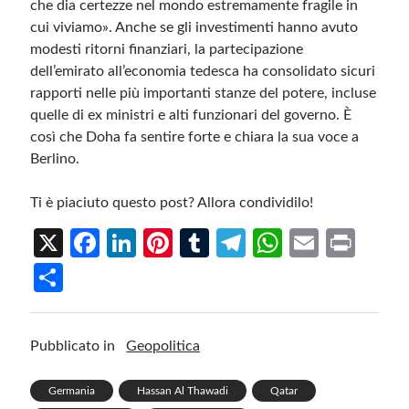
che dia certezze nel mondo estremamente fragile in
cui viviamo». Anche se gli investimenti hanno avuto
modesti ritorni finanziari, la partecipazione
dell’emirato all’economia tedesca ha consolidato sicuri
rapporti nelle più importanti stanze del potere, incluse
quelle di ex ministri e alti funzionari del governo. È
così che Doha fa sentire forte e chiara la sua voce a
Berlino.
Ti è piaciuto questo post? Allora condividilo!
X
Fa
Li
Pi
T
Te
W
E
Pr
ce
n
nt
u
le
h
m
in
S
b
ke
er
m
gr
at
ail
t
h
o
dI
es
bl
a
s
ar
Pubblicato in
Geopolitica
o
n
t
r
m
A
e
k
p
Germania
Hassan Al Thawadi
Qatar