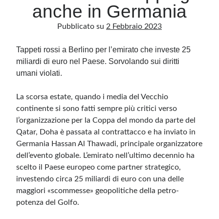
anche in Germania
Pubblicato su
2 Febbraio 2023
Archivio
Archivi
Tappeti rossi a Berlino per l’emirato che investe 25
miliardi di euro nel Paese. Sorvolando sui diritti
umani violati.
Categorie
Categorie
La scorsa estate, quando i media del Vecchio
continente si sono fatti sempre più critici verso
l’organizzazione per la Coppa del mondo da parte del
Qatar, Doha è passata al contrattacco e ha inviato in
Questo blog non rappresenta una testata giornalistica, in quanto viene aggiornato
Germania Hassan Al Thawadi, principale organizzatore
senza alcuna periodicità. Non può pertanto considerarsi un prodotto editoriale ai
sensi della legge n· 62 del 7.03.2001. L’autore non è responsabile di quanto
dell’evento globale. L’emirato nell’ultimo decennio ha
pubblicato dai lettori nei commenti ai vari post. Saranno comunque cancellati quelli
scelto il Paese europeo come partner strategico,
ritenuti offensivi o lesivi dell’immagine o dell’onorabilità di terzi, di genere spam,
razzisti o che contengano dati personali non conformi al rispetto delle norme sulla
investendo circa 25 miliardi di euro con una delle
privacy. Alcune immagini inserite in questo blog sono tratte da Internet e, pertanto,
considerate di pubblico dominio. Qualora la loro pubblicazione violasse eventuali
maggiori «scommesse» geopolitiche della petro-
diritti d’autore, vi invito a comunicarlo via e-mail a info[at]dinovalle.it e saranno
immediatamente rimosse. L’autore del blog non è responsabile dei siti collegati
potenza del Golfo.
tramite link né del loro contenuto, che può essere soggetto a variazioni nel tempo.