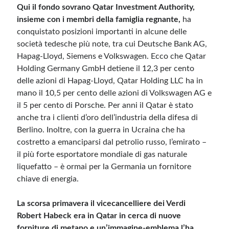
Qui il fondo sovrano Qatar Investment Authority,
insieme con i membri della famiglia regnante,
ha
Meta
conquistato posizioni importanti in alcune delle
società tedesche più note, tra cui Deutsche Bank AG,
Accedi
Hapag-Lloyd, Siemens e Volkswagen. Ecco che Qatar
Feed dei contenuti
Holding Germany GmbH detiene il 12,3 per cento
Feed dei commenti
delle azioni di Hapag-Lloyd, Qatar Holding LLC ha in
WordPress.org
mano il 10,5 per cento delle azioni di Volkswagen AG e
il 5 per cento di Porsche. Per anni il Qatar è stato
anche tra i clienti d’oro dell’industria della difesa di
Berlino. Inoltre, con la guerra in Ucraina che ha
costretto a emanciparsi dal petrolio russo, l’emirato –
il più forte esportatore mondiale di gas naturale
liquefatto – è ormai per la Germania un fornitore
chiave di energia.
La scorsa primavera il vicecancelliere dei Verdi
Robert Habeck era in Qatar in cerca di nuove
forniture di metano e un’immagine-emblema l’ha