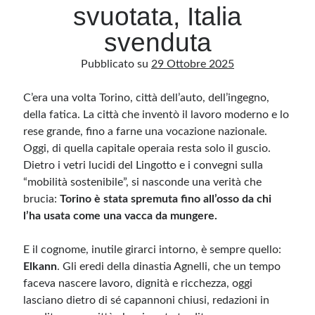
svuotata, Italia
svenduta
Archivio
Pubblicato su
29 Ottobre 2025
Archivi
C’era una volta Torino, città dell’auto, dell’ingegno,
della fatica. La città che inventò il lavoro moderno e lo
Categorie
rese grande, fino a farne una vocazione nazionale.
Categorie
Oggi, di quella capitale operaia resta solo il guscio.
Dietro i vetri lucidi del Lingotto e i convegni sulla
“mobilità sostenibile”, si nasconde una verità che
brucia:
Torino è stata spremuta fino all’osso da chi
Questo blog non rappresenta una testata giornalistica, in quanto viene aggiornato
senza alcuna periodicità. Non può pertanto considerarsi un prodotto editoriale ai
l’ha usata come una vacca da mungere.
sensi della legge n· 62 del 7.03.2001. L’autore non è responsabile di quanto
pubblicato dai lettori nei commenti ai vari post. Saranno comunque cancellati quelli
ritenuti offensivi o lesivi dell’immagine o dell’onorabilità di terzi, di genere spam,
E il cognome, inutile girarci intorno, è sempre quello:
razzisti o che contengano dati personali non conformi al rispetto delle norme sulla
privacy. Alcune immagini inserite in questo blog sono tratte da Internet e, pertanto,
Elkann
. Gli eredi della dinastia Agnelli, che un tempo
considerate di pubblico dominio. Qualora la loro pubblicazione violasse eventuali
diritti d’autore, vi invito a comunicarlo via e-mail a info[at]dinovalle.it e saranno
faceva nascere lavoro, dignità e ricchezza, oggi
immediatamente rimosse. L’autore del blog non è responsabile dei siti collegati
tramite link né del loro contenuto, che può essere soggetto a variazioni nel tempo.
lasciano dietro di sé capannoni chiusi, redazioni in