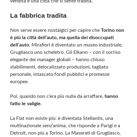
vendita e una città che si sente tradita.
La fabbrica tradita
Meta
Accedi
Non serve essere nostalgici per capire che
Torino non
Feed dei contenuti
è più la città dell’auto, ma quella dei disoccupati
Feed dei commenti
dell’auto.
Mirafiori è diventato un museo industriale,
WordPress.org
Grugliasco uno scheletro. Gli Elkann – con il sorriso
elegante dei manager globali – hanno chiuso
stabilimenti, delocalizzato produzioni, tagliato
personale, intascato fondi pubblici e promesse
europee.
Poi, quando non c’era più nulla da arraffare,
hanno
fatto le valigie.
La Fiat non esiste più: è diventata Stellantis, una
multinazionale senz’anima, che risponde a Parigi e a
Detroit, non più a Torino. La Maserati di Grugliasco,