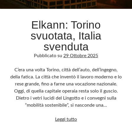
Archivio
Elkann: Torino
Archivi
svuotata, Italia
svenduta
Categorie
Pubblicato su
29 Ottobre 2025
Categorie
C’era una volta Torino, città dell’auto, dell’ingegno,
della fatica. La città che inventò il lavoro moderno e lo
rese grande, fino a farne una vocazione nazionale.
Questo blog non rappresenta una testata giornalistica, in quanto viene aggiornato
senza alcuna periodicità. Non può pertanto considerarsi un prodotto editoriale ai
Oggi, di quella capitale operaia resta solo il guscio.
sensi della legge n· 62 del 7.03.2001. L’autore non è responsabile di quanto
pubblicato dai lettori nei commenti ai vari post. Saranno comunque cancellati quelli
Dietro i vetri lucidi del Lingotto e i convegni sulla
ritenuti offensivi o lesivi dell’immagine o dell’onorabilità di terzi, di genere spam,
razzisti o che contengano dati personali non conformi al rispetto delle norme sulla
“mobilità sostenibile”, si nasconde una…
privacy. Alcune immagini inserite in questo blog sono tratte da Internet e, pertanto,
considerate di pubblico dominio. Qualora la loro pubblicazione violasse eventuali
diritti d’autore, vi invito a comunicarlo via e-mail a info[at]dinovalle.it e saranno
Elkann:
Leggi tutto
immediatamente rimosse. L’autore del blog non è responsabile dei siti collegati
tramite link né del loro contenuto, che può essere soggetto a variazioni nel tempo.
Torino