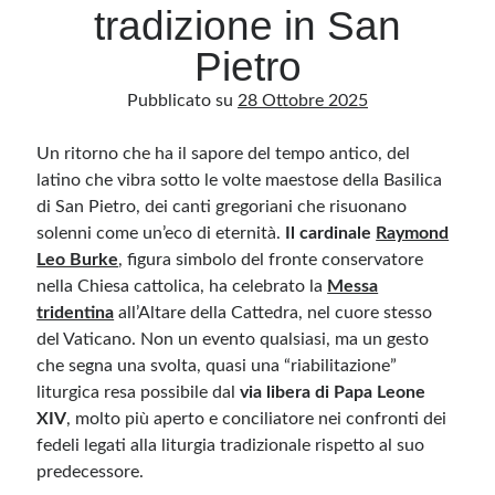
tradizione in San
Pietro
Archivio
Pubblicato su
28 Ottobre 2025
Archivi
Un ritorno che ha il sapore del tempo antico, del
latino che vibra sotto le volte maestose della Basilica
Categorie
di San Pietro, dei canti gregoriani che risuonano
Categorie
solenni come un’eco di eternità.
Il cardinale
Raymond
Leo Burke
, figura simbolo del fronte conservatore
nella Chiesa cattolica, ha celebrato la
Messa
tridentina
all’Altare della Cattedra, nel cuore stesso
Questo blog non rappresenta una testata giornalistica, in quanto viene aggiornato
senza alcuna periodicità. Non può pertanto considerarsi un prodotto editoriale ai
del Vaticano. Non un evento qualsiasi, ma un gesto
sensi della legge n· 62 del 7.03.2001. L’autore non è responsabile di quanto
pubblicato dai lettori nei commenti ai vari post. Saranno comunque cancellati quelli
che segna una svolta, quasi una “riabilitazione”
ritenuti offensivi o lesivi dell’immagine o dell’onorabilità di terzi, di genere spam,
liturgica resa possibile dal
razzisti o che contengano dati personali non conformi al rispetto delle norme sulla
via libera di Papa Leone
privacy. Alcune immagini inserite in questo blog sono tratte da Internet e, pertanto,
XIV
, molto più aperto e conciliatore nei confronti dei
considerate di pubblico dominio. Qualora la loro pubblicazione violasse eventuali
diritti d’autore, vi invito a comunicarlo via e-mail a info[at]dinovalle.it e saranno
fedeli legati alla liturgia tradizionale rispetto al suo
immediatamente rimosse. L’autore del blog non è responsabile dei siti collegati
tramite link né del loro contenuto, che può essere soggetto a variazioni nel tempo.
predecessore.