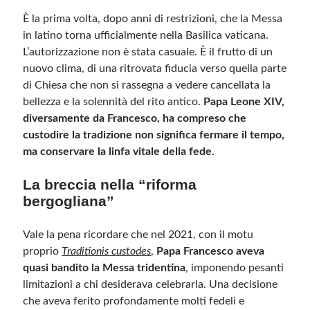
È la prima volta, dopo anni di restrizioni, che la Messa
in latino torna ufficialmente nella Basilica vaticana.
Meta
L’autorizzazione non è stata casuale. È il frutto di un
Accedi
nuovo clima, di una ritrovata fiducia verso quella parte
Feed dei contenuti
di Chiesa che non si rassegna a vedere cancellata la
Feed dei commenti
bellezza e la solennità del rito antico.
Papa Leone XIV,
WordPress.org
diversamente da Francesco, ha compreso che
custodire la tradizione non significa fermare il tempo,
ma conservare la linfa vitale della fede.
La breccia nella “riforma
bergogliana”
Vale la pena ricordare che nel 2021, con il motu
proprio
Traditionis custodes
,
Papa Francesco aveva
quasi bandito la Messa tridentina
, imponendo pesanti
limitazioni a chi desiderava celebrarla. Una decisione
che aveva ferito profondamente molti fedeli e