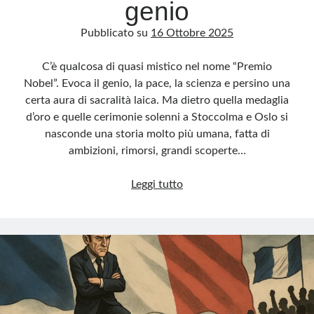
genio
Pubblicato su
16 Ottobre 2025
C’è qualcosa di quasi mistico nel nome “Premio
Nobel”. Evoca il genio, la pace, la scienza e persino una
certa aura di sacralità laica. Ma dietro quella medaglia
d’oro e quelle cerimonie solenni a Stoccolma e Oslo si
nasconde una storia molto più umana, fatta di
ambizioni, rimorsi, grandi scoperte…
Il
Leggi tutto
Nobel:
l’onore,
il
dubbio
e
l’orgoglio
del