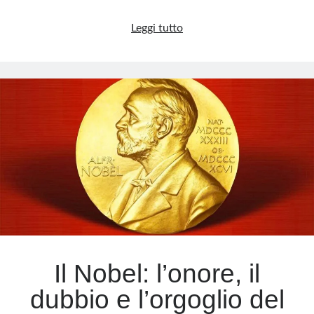
Il
Leggi tutto
ritorno
della
tradizione
in
San
Pietro
Il Nobel: l’onore, il
dubbio e l’orgoglio del