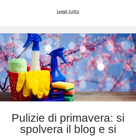
La
Leggi tutto
Francia
dei
nuovi
poveri
e
la
fine
dell’impero
Macron
Pulizie di primavera: si
spolvera il blog e si