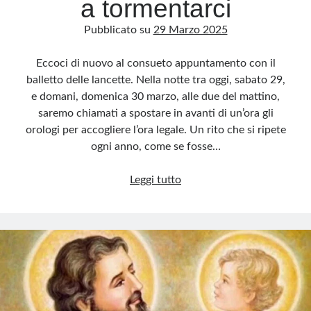
a tormentarci
Pubblicato su
29 Marzo 2025
Eccoci di nuovo al consueto appuntamento con il
balletto delle lancette. Nella notte tra oggi, sabato 29,
e domani, domenica 30 marzo, alle due del mattino,
saremo chiamati a spostare in avanti di un’ora gli
orologi per accogliere l’ora legale. Un rito che si ripete
ogni anno, come se fosse…
Ora
Leggi tutto
legale:
un
rituale
obsoleto
che
continua
a