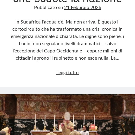
Pubblicato su
21 Febbraio 2026
In Sudafrica l’acqua c’è. Ma non arriva. È questo il
cortocircuito che ha trasformato una crisi cronica in
emergenza nazionale dichiarata. Le dighe sono piene, i
bacini non segnalano livelli drammatici – salvo
l’eccezione del Capo Occidentale – eppure milioni di
cittadini aprono il rubinetto e non esce nulla. La…
Sudafrica,
Leggi tutto
dighe
piene,
rubinetti
a
secco:
il
paradosso
che