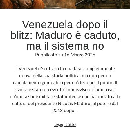
Archivio
Venezuela dopo il
Archivi
blitz: Maduro è caduto,
ma il sistema no
Categorie
Pubblicato su
16 Marzo 2026
Categorie
Il Venezuela è entrato in una fase completamente
nuova della sua storia politica, ma non per un
cambiamento graduale o per un’elezione. Il punto di
Questo blog non rappresenta una testata giornalistica, in quanto viene aggiornato
senza alcuna periodicità. Non può pertanto considerarsi un prodotto editoriale ai
svolta è stato un evento improvviso e clamoroso:
sensi della legge n· 62 del 7.03.2001. L’autore non è responsabile di quanto
pubblicato dai lettori nei commenti ai vari post. Saranno comunque cancellati quelli
un’operazione militare statunitense che ha portato alla
ritenuti offensivi o lesivi dell’immagine o dell’onorabilità di terzi, di genere spam,
razzisti o che contengano dati personali non conformi al rispetto delle norme sulla
cattura del presidente Nicolás Maduro, al potere dal
privacy. Alcune immagini inserite in questo blog sono tratte da Internet e, pertanto,
considerate di pubblico dominio. Qualora la loro pubblicazione violasse eventuali
2013 dopo…
diritti d’autore, vi invito a comunicarlo via e-mail a info[at]dinovalle.it e saranno
immediatamente rimosse. L’autore del blog non è responsabile dei siti collegati
tramite link né del loro contenuto, che può essere soggetto a variazioni nel tempo.
Venezuela
Leggi tutto