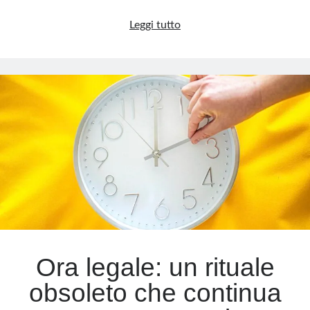
Papa
Leggi tutto
Francesco
è
morto:
tempo
di
silenzio
e
preghiera
Ora legale: un rituale
obsoleto che continua