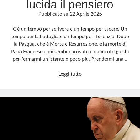
lucida il pensiero
Pubblicato su
22 Aprile 2025
C’è un tempo per scrivere e un tempo per tacere. Un
tempo per la battaglia e un tempo per il silenzio. Dopo
la Pasqua, che è Morte e Resurrezione, e la morte di
Papa Francesco, mi sembra arrivato il momento giusto
per fermarmi un istante o poco più. Prendermi una…
Pulizie
Leggi tutto
di
primavera:
si
spolvera
il
blog
e
si