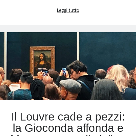
Cina:
Leggi tutto
una
nuova
chiesa
nel
cuore
del
mercato
globale
Il Louvre cade a pezzi:
la Gioconda affonda e