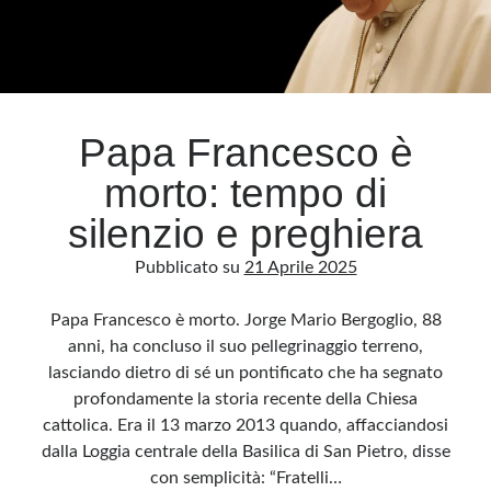
lucida
il
pensiero
Papa Francesco è
morto: tempo di
silenzio e preghiera
Pubblicato su
21 Aprile 2025
Papa Francesco è morto. Jorge Mario Bergoglio, 88
anni, ha concluso il suo pellegrinaggio terreno,
lasciando dietro di sé un pontificato che ha segnato
profondamente la storia recente della Chiesa
cattolica. Era il 13 marzo 2013 quando, affacciandosi
dalla Loggia centrale della Basilica di San Pietro, disse
con semplicità: “Fratelli…