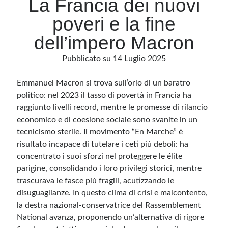
La Francia dei nuovi
poveri e la fine
Archivio
dell’impero Macron
Archivi
Pubblicato su
14 Luglio 2025
Emmanuel Macron si trova sull’orlo di un baratro
Categorie
politico: nel 2023 il tasso di povertà in Francia ha
Categorie
raggiunto livelli record, mentre le promesse di rilancio
economico e di coesione sociale sono svanite in un
tecnicismo sterile. Il movimento “En Marche” è
risultato incapace di tutelare i ceti più deboli: ha
Questo blog non rappresenta una testata giornalistica, in quanto viene aggiornato
senza alcuna periodicità. Non può pertanto considerarsi un prodotto editoriale ai
concentrato i suoi sforzi nel proteggere le élite
sensi della legge n· 62 del 7.03.2001. L’autore non è responsabile di quanto
pubblicato dai lettori nei commenti ai vari post. Saranno comunque cancellati quelli
parigine, consolidando i loro privilegi storici, mentre
ritenuti offensivi o lesivi dell’immagine o dell’onorabilità di terzi, di genere spam,
trascurava le fasce più fragili, acutizzando le
razzisti o che contengano dati personali non conformi al rispetto delle norme sulla
privacy. Alcune immagini inserite in questo blog sono tratte da Internet e, pertanto,
disuguaglianze. In questo clima di crisi e malcontento,
considerate di pubblico dominio. Qualora la loro pubblicazione violasse eventuali
diritti d’autore, vi invito a comunicarlo via e-mail a info[at]dinovalle.it e saranno
la destra nazional-conservatrice del Rassemblement
immediatamente rimosse. L’autore del blog non è responsabile dei siti collegati
tramite link né del loro contenuto, che può essere soggetto a variazioni nel tempo.
National avanza, proponendo un’alternativa di rigore