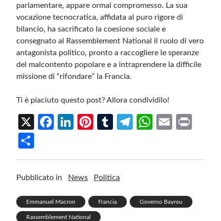
parlamentare, appare ormai compromesso. La sua
vocazione tecnocratica, affidata al puro rigore di
bilancio, ha sacrificato la coesione sociale e
consegnato al Rassemblement National il ruolo di vero
antagonista politico, pronto a raccogliere le speranze
del malcontento popolare e a intraprendere la difficile
missione di “rifondare” la Francia.
Ti è piaciuto questo post? Allora condividilo!
X
Fa
Li
Pi
T
Te
W
E
Pr
ce
n
nt
u
le
h
m
in
S
b
ke
er
m
gr
at
ail
t
h
o
dI
es
bl
a
s
ar
Pubblicato in
News
Politica
o
n
t
r
m
A
e
k
p
Emmanuel Macron
Francia
Governo Bayrou
p
Rassemblement National