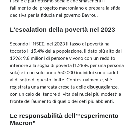
fiscale e patriottismo sociale che smaschera il
fallimento del progetto macroniano e prepara la sfida
decisiva per la fiducia nel governo Bayrou.
Meta
Accedi
L’escalation della povertà nel 2023
Feed dei contenuti
Feed dei commenti
Secondo l’
INSEE
, nel 2023 il tasso di povertà ha
WordPress.org
toccato il 15,4% della popolazione, il dato più alto dal
1996: 9,8 milioni di persone vivono con un reddito
inferiore alla soglia di povertà (1.288€ per una persona
sola) e in un solo anno 650.000 individui sono caduti
al di sotto di questo limite. Contestualmente, si è
registrata una marcata crescita delle disuguaglianze,
con un calo del tenore di vita dei nuclei più modesti a
fronte dell’aumento di quello dei ceti più abbienti.
Le responsabilità dell’“esperimento
Macron”