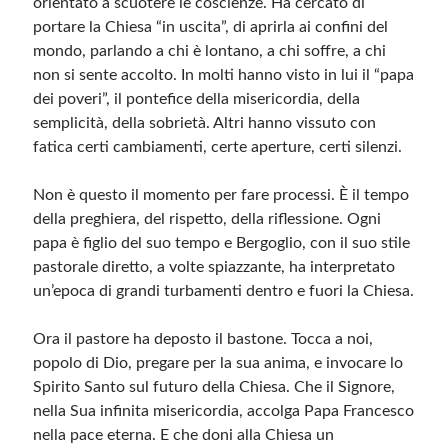
orientato a scuotere le coscienze. Ha cercato di
portare la Chiesa “in uscita”, di aprirla ai confini del
Meta
mondo, parlando a chi è lontano, a chi soffre, a chi
non si sente accolto. In molti hanno visto in lui il “papa
Accedi
dei poveri”, il pontefice della misericordia, della
Feed dei contenuti
semplicità, della sobrietà. Altri hanno vissuto con
Feed dei commenti
fatica certi cambiamenti, certe aperture, certi silenzi.
WordPress.org
Non è questo il momento per fare processi. È il tempo
della preghiera, del rispetto, della riflessione. Ogni
papa è figlio del suo tempo e Bergoglio, con il suo stile
pastorale diretto, a volte spiazzante, ha interpretato
un’epoca di grandi turbamenti dentro e fuori la Chiesa.
Ora il pastore ha deposto il bastone. Tocca a noi,
popolo di Dio, pregare per la sua anima, e invocare lo
Spirito Santo sul futuro della Chiesa. Che il Signore,
nella Sua infinita misericordia, accolga Papa Francesco
nella pace eterna. E che doni alla Chiesa un