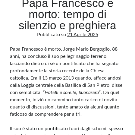
Papa Francesco è
morto: tempo di
Archivio
silenzio e preghiera
Archivi
Pubblicato su
21 Aprile 2025
Papa Francesco è morto. Jorge Mario Bergoglio, 88
Categorie
anni, ha concluso il suo pellegrinaggio terreno,
Categorie
lasciando dietro di sé un pontificato che ha segnato
profondamente la storia recente della Chiesa
cattolica. Era il 13 marzo 2013 quando, affacciandosi
dalla Loggia centrale della Basilica di San Pietro, disse
Questo blog non rappresenta una testata giornalistica, in quanto viene aggiornato
senza alcuna periodicità. Non può pertanto considerarsi un prodotto editoriale ai
con semplicità:
“Fratelli e sorelle, buonasera”
. Da quel
sensi della legge n· 62 del 7.03.2001. L’autore non è responsabile di quanto
pubblicato dai lettori nei commenti ai vari post. Saranno comunque cancellati quelli
momento, iniziò un cammino tanto carico di novità
ritenuti offensivi o lesivi dell’immagine o dell’onorabilità di terzi, di genere spam,
quanto di discussioni, tanto amato da alcuni quanto
razzisti o che contengano dati personali non conformi al rispetto delle norme sulla
privacy. Alcune immagini inserite in questo blog sono tratte da Internet e, pertanto,
faticoso da comprendere per altri.
considerate di pubblico dominio. Qualora la loro pubblicazione violasse eventuali
diritti d’autore, vi invito a comunicarlo via e-mail a info[at]dinovalle.it e saranno
immediatamente rimosse. L’autore del blog non è responsabile dei siti collegati
tramite link né del loro contenuto, che può essere soggetto a variazioni nel tempo.
Il suo è stato un pontificato fuori dagli schemi, spesso