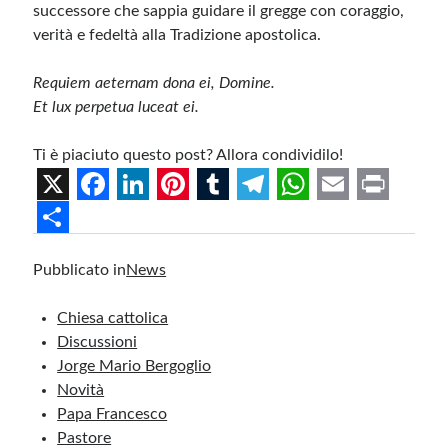
successore che sappia guidare il gregge con coraggio,
verità e fedeltà alla Tradizione apostolica.
Requiem aeternam dona ei, Domine.
Et lux perpetua luceat ei.
Ti è piaciuto questo post? Allora condividilo!
X
F
L
P
T
T
W
E
P
a
i
i
u
e
h
m
r
S
Pubblicato in
News
c
n
n
m
l
a
a
i
h
e
k
t
b
e
t
i
n
a
Chiesa cattolica
b
e
e
l
g
s
l
t
r
Discussioni
Jorge Mario Bergoglio
o
d
r
r
r
A
e
Novità
o
I
e
a
p
Papa Francesco
k
n
s
m
p
Pastore