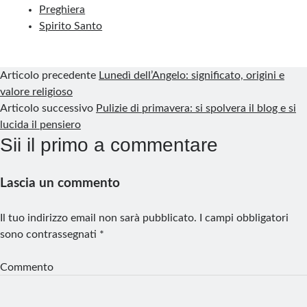
Preghiera
t
Spirito Santo
Articolo precedente
Lunedì dell’Angelo: significato, origini e
valore religioso
Articolo successivo
Pulizie di primavera: si spolvera il blog e si
lucida il pensiero
Sii il primo a commentare
Lascia un commento
Il tuo indirizzo email non sarà pubblicato.
I campi obbligatori
sono contrassegnati
*
Commento