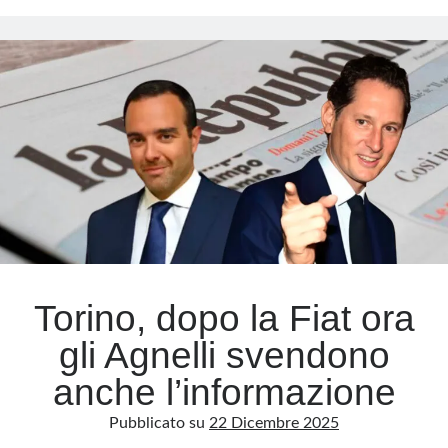
venduta
La
Meta
Stampa
Accedi
Feed dei contenuti
Feed dei commenti
WordPress.org
Torino, dopo la Fiat ora
gli Agnelli svendono
anche l’informazione
Pubblicato su
22 Dicembre 2025