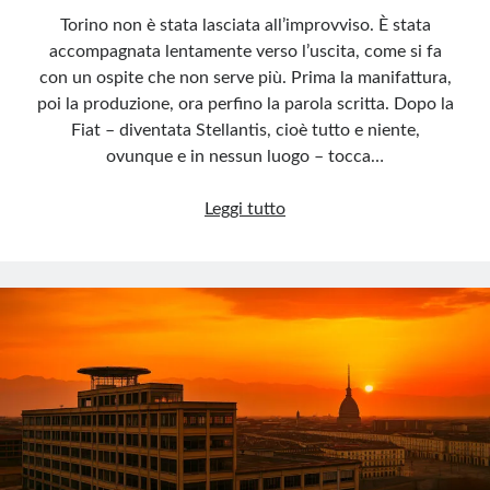
Torino non è stata lasciata all’improvviso. È stata
accompagnata lentamente verso l’uscita, come si fa
con un ospite che non serve più. Prima la manifattura,
poi la produzione, ora perfino la parola scritta. Dopo la
Fiat – diventata Stellantis, cioè tutto e niente,
ovunque e in nessun luogo – tocca…
Torino,
Leggi tutto
dopo
la
Fiat
ora
gli
Agnelli
svendono
anche
l’informazione