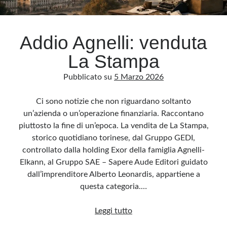
Archivio
Addio Agnelli: venduta
Archivi
La Stampa
Pubblicato su
5 Marzo 2026
Categorie
Categorie
Ci sono notizie che non riguardano soltanto
un’azienda o un’operazione finanziaria. Raccontano
piuttosto la fine di un’epoca. La vendita de La Stampa,
storico quotidiano torinese, dal Gruppo GEDI,
Questo blog non rappresenta una testata giornalistica, in quanto viene aggiornato
controllato dalla holding Exor della famiglia Agnelli-
senza alcuna periodicità. Non può pertanto considerarsi un prodotto editoriale ai
sensi della legge n· 62 del 7.03.2001. L’autore non è responsabile di quanto
Elkann, al Gruppo SAE – Sapere Aude Editori guidato
pubblicato dai lettori nei commenti ai vari post. Saranno comunque cancellati quelli
ritenuti offensivi o lesivi dell’immagine o dell’onorabilità di terzi, di genere spam,
dall’imprenditore Alberto Leonardis, appartiene a
razzisti o che contengano dati personali non conformi al rispetto delle norme sulla
privacy. Alcune immagini inserite in questo blog sono tratte da Internet e, pertanto,
questa categoria.…
considerate di pubblico dominio. Qualora la loro pubblicazione violasse eventuali
diritti d’autore, vi invito a comunicarlo via e-mail a info[at]dinovalle.it e saranno
immediatamente rimosse. L’autore del blog non è responsabile dei siti collegati
Addio
Leggi tutto
tramite link né del loro contenuto, che può essere soggetto a variazioni nel tempo.
Agnelli: