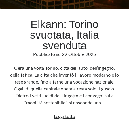
Archivio
Elkann: Torino
Archivi
svuotata, Italia
svenduta
Categorie
Pubblicato su
29 Ottobre 2025
Categorie
C’era una volta Torino, città dell’auto, dell’ingegno,
della fatica. La città che inventò il lavoro moderno e lo
rese grande, fino a farne una vocazione nazionale.
Questo blog non rappresenta una testata giornalistica, in quanto viene aggiornato
senza alcuna periodicità. Non può pertanto considerarsi un prodotto editoriale ai
Oggi, di quella capitale operaia resta solo il guscio.
sensi della legge n· 62 del 7.03.2001. L’autore non è responsabile di quanto
pubblicato dai lettori nei commenti ai vari post. Saranno comunque cancellati quelli
Dietro i vetri lucidi del Lingotto e i convegni sulla
ritenuti offensivi o lesivi dell’immagine o dell’onorabilità di terzi, di genere spam,
razzisti o che contengano dati personali non conformi al rispetto delle norme sulla
“mobilità sostenibile”, si nasconde una…
privacy. Alcune immagini inserite in questo blog sono tratte da Internet e, pertanto,
considerate di pubblico dominio. Qualora la loro pubblicazione violasse eventuali
diritti d’autore, vi invito a comunicarlo via e-mail a info[at]dinovalle.it e saranno
Elkann:
Leggi tutto
immediatamente rimosse. L’autore del blog non è responsabile dei siti collegati
tramite link né del loro contenuto, che può essere soggetto a variazioni nel tempo.
Torino