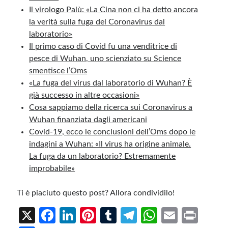
Il virologo Palù: «La Cina non ci ha detto ancora
la verità sulla fuga del Coronavirus dal
laboratorio»
Il primo caso di Covid fu una venditrice di
pesce di Wuhan, uno scienziato su Science
smentisce l’Oms
«La fuga del virus dal laboratorio di Wuhan? È
già successo in altre occasioni»
Cosa sappiamo della ricerca sui Coronavirus a
Wuhan finanziata dagli americani
Covid-19, ecco le conclusioni dell’Oms dopo le
indagini a Wuhan: «Il virus ha origine animale.
La fuga da un laboratorio? Estremamente
improbabile»
Ti è piaciuto questo post? Allora condividilo!
X
Fa
Li
Pi
T
Te
W
E
Pr