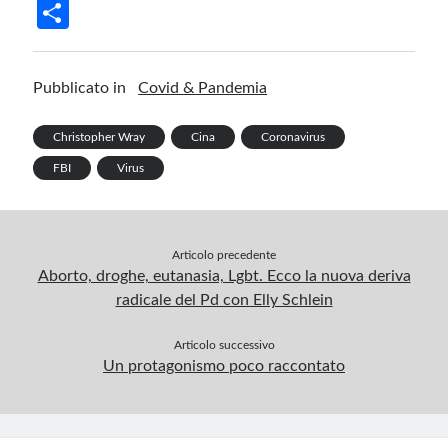
ce
n
nt
u
le
h
m
in
S
b
ke
er
m
gr
at
ail
t
h
o
dI
es
bl
a
s
ar
Pubblicato in
Covid & Pandemia
o
n
t
r
m
A
e
k
p
Christopher Wray
Cina
Coronavirus
p
FBI
Virus
Articolo precedente
Aborto, droghe, eutanasia, Lgbt. Ecco la nuova deriva
radicale del Pd con Elly Schlein
Articolo successivo
Un protagonismo poco raccontato