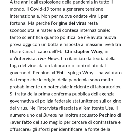
A tre anni dall’esplosione della pandemia in tutto il
mondo, il
Covid-19
torna a generare tensione
Meta
internazionale. Non per nuove ondate virali, per
fortuna. Ma perché l’
origine del virus
resta
Accedi
sconosciuta, e materia di contesa internazionale:
Feed dei contenuti
tanto scientifica quanto politica. Se n’è avuta nuova
Feed dei commenti
prova oggi con un botta e risposta ai massimi livelli tra
WordPress.org
Usa e Cina. Il capo dell’Fbi
Christopher Wray
, in
un’intervista a
Fox News
, ha rilanciato la teoria della
fuga del virus da un laboratorio controllato dal
governo di Pechino. «L’
Fbi
– spiega Wray – ha valutato
da tempo che le origini della pandemia sono molto
probabilmente un potenziale incidente di laboratorio».
Si tratta della prima conferma pubblica dell’agenzia
governativa di polizia federale statunitense sull’origine
del virus. Nell’intervista rilasciata all’emittente Usa, il
numero uno del
Bureau
ha inoltre accusato
Pechino
di
«aver fatto del suo meglio per cercare di contrastare e
offuscare» gli sforzi per identificare la fonte della