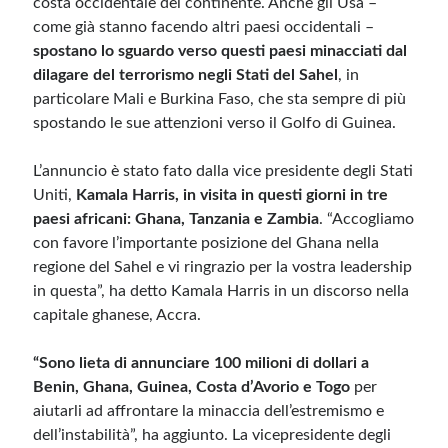
costa occidentale del continente. Anche gli Usa –
come già stanno facendo altri paesi occidentali –
spostano lo sguardo verso questi paesi minacciati dal
Meta
dilagare del terrorismo negli Stati del Sahel
, in
Accedi
particolare Mali e Burkina Faso, che sta sempre di più
Feed dei contenuti
spostando le sue attenzioni verso il Golfo di Guinea.
Feed dei commenti
WordPress.org
L’annuncio è stato fato dalla vice presidente degli Stati
Uniti,
Kamala Harris, in visita in questi giorni in tre
paesi africani: Ghana, Tanzania e Zambia
. “Accogliamo
con favore l’importante posizione del Ghana nella
regione del Sahel e vi ringrazio per la vostra leadership
in questa”, ha detto Kamala Harris in un discorso nella
capitale ghanese, Accra.
“Sono lieta di annunciare 100 milioni di dollari a
Benin, Ghana, Guinea, Costa d’Avorio e Togo
per
aiutarli ad affrontare la minaccia dell’estremismo e
dell’instabilità”, ha aggiunto. La vicepresidente degli