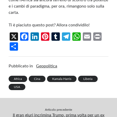
come l’Africa sia ancora terreno di scontro tra potenze
e i cambi di paradigma, per ora, rimangono solo sulla
carta.
Ti è piaciuto questo post? Allora condividilo!
X
Fa
Li
Pi
T
Te
W
E
Pr
ce
n
nt
u
le
h
m
in
S
b
ke
er
m
gr
at
ail
t
h
o
dI
es
bl
a
s
ar
Pubblicato in
Geopolitica
o
n
t
r
m
A
e
k
p
Africa
Cina
Kamala Harris
Liberia
p
USA
Articolo precedente
Il gran giurì incrimina Trump, prima volta per un ex