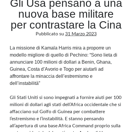
Gli Usa pensano a una
nuova base militare
Archivio
per contrastare la Cina
Archivi
Pubblicato su
31 Marzo 2023
La missione di Kamala Harris mira a proporre un
Categorie
modello migliore di quello di Pechino: “Sono lieta di
Categorie
annunciare 100 milioni di dollari a Benin, Ghana,
Guinea, Costa d’Avorio e Togo per aiutarli ad
affrontare la minaccia dell’estremismo e
dell’instabilità”
Questo blog non rappresenta una testata giornalistica, in quanto viene aggiornato
senza alcuna periodicità. Non può pertanto considerarsi un prodotto editoriale ai
sensi della legge n· 62 del 7.03.2001. L’autore non è responsabile di quanto
pubblicato dai lettori nei commenti ai vari post. Saranno comunque cancellati quelli
Gli Stati Uniti si sono impegnati a fornire aiuti per 100
ritenuti offensivi o lesivi dell’immagine o dell’onorabilità di terzi, di genere spam,
milioni di dollari agli stati dell’Africa occidentale che si
razzisti o che contengano dati personali non conformi al rispetto delle norme sulla
privacy. Alcune immagini inserite in questo blog sono tratte da Internet e, pertanto,
affacciano sul Golfo di Guinea per combattere
considerate di pubblico dominio. Qualora la loro pubblicazione violasse eventuali
diritti d’autore, vi invito a comunicarlo via e-mail a info[at]dinovalle.it e saranno
l’estremismo e l’instabilità. E stanno pensando
immediatamente rimosse. L’autore del blog non è responsabile dei siti collegati
tramite link né del loro contenuto, che può essere soggetto a variazioni nel tempo.
all’apertura di una base Africa Command proprio sulla