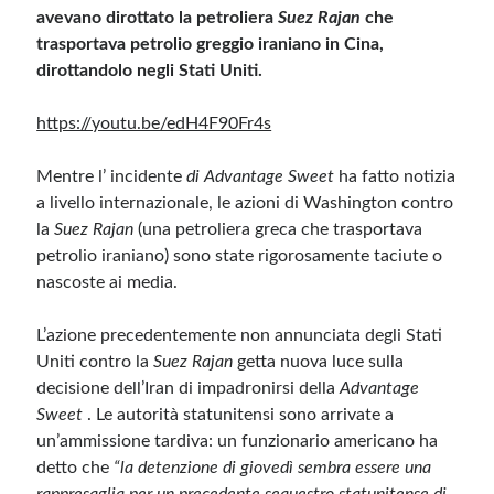
avevano dirottato la petroliera
Suez Rajan
che
trasportava petrolio greggio iraniano in Cina,
Meta
dirottandolo negli Stati Uniti.
Accedi
Feed dei contenuti
https://youtu.be/edH4F90Fr4s
Feed dei commenti
WordPress.org
Mentre l’ incidente
di Advantage Sweet
ha fatto notizia
a livello internazionale, le azioni di Washington contro
la
Suez Rajan
(una petroliera greca che trasportava
petrolio iraniano) sono state rigorosamente taciute o
nascoste ai media.
L’azione precedentemente non annunciata degli Stati
Uniti contro la
Suez Rajan
getta nuova luce sulla
decisione dell’Iran di impadronirsi della
Advantage
Sweet
. Le autorità statunitensi sono arrivate a
un’ammissione tardiva: un funzionario americano ha
detto che
“la detenzione di giovedì sembra essere una