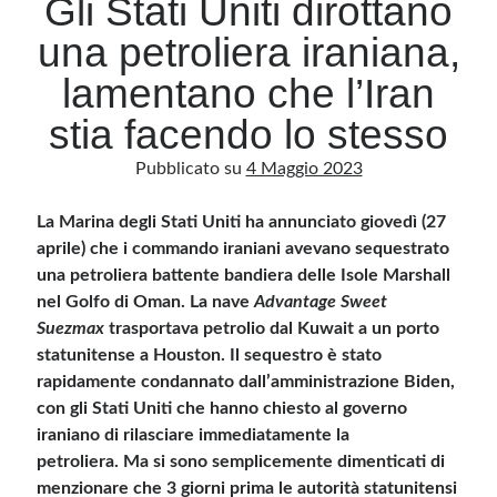
Gli Stati Uniti dirottano
una petroliera iraniana,
Archivio
lamentano che l’Iran
Archivi
stia facendo lo stesso
Pubblicato su
4 Maggio 2023
Categorie
Categorie
La Marina degli Stati Uniti ha annunciato giovedì (27
aprile) che i commando iraniani avevano sequestrato
una petroliera battente bandiera delle Isole Marshall
nel Golfo di Oman. La nave
Advantage Sweet
Questo blog non rappresenta una testata giornalistica, in quanto viene aggiornato
Suezmax
trasportava petrolio dal Kuwait a un porto
senza alcuna periodicità. Non può pertanto considerarsi un prodotto editoriale ai
sensi della legge n· 62 del 7.03.2001. L’autore non è responsabile di quanto
statunitense a Houston. Il sequestro è stato
pubblicato dai lettori nei commenti ai vari post. Saranno comunque cancellati quelli
ritenuti offensivi o lesivi dell’immagine o dell’onorabilità di terzi, di genere spam,
rapidamente condannato dall’amministrazione Biden,
razzisti o che contengano dati personali non conformi al rispetto delle norme sulla
con gli Stati Uniti che hanno chiesto al governo
privacy. Alcune immagini inserite in questo blog sono tratte da Internet e, pertanto,
considerate di pubblico dominio. Qualora la loro pubblicazione violasse eventuali
iraniano di rilasciare immediatamente la
diritti d’autore, vi invito a comunicarlo via e-mail a info[at]dinovalle.it e saranno
immediatamente rimosse. L’autore del blog non è responsabile dei siti collegati
petroliera. Ma si sono semplicemente dimenticati di
tramite link né del loro contenuto, che può essere soggetto a variazioni nel tempo.
menzionare che 3 giorni prima le autorità statunitensi