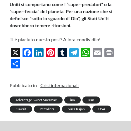
Uniti si comportano come i “super-predatori” o la
“super-feccia” del pianeta. Per una nazione che si
definisce “sotto lo sguardo di Dio”, gli Stati Uniti
dovrebbero temere ritorsioni.
Ti è piaciuto questo post? Allora condividilo!
X
Fa
Li
Pi
T
Te
W
E
Pr
ce
n
nt
u
le
h
m
in
S
b
ke
er
m
gr
at
ail
t
h
o
dI
es
bl
a
s
ar
Pubblicato in
Crisi internazionali
o
n
t
r
m
A
e
k
p
Advantage Sweet Suezmax
ina
Iran
p
Kuwait
Petroliera
Suez Rajan
USA