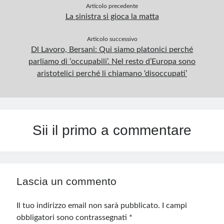
Articolo precedente
La sinistra si gioca la matta
Articolo successivo
Dl Lavoro, Bersani: Qui siamo platonici perché
parliamo di ‘occupabili’. Nel resto d’Europa sono
aristotelici perché li chiamano ‘disoccupati’
Sii il primo a commentare
Lascia un commento
Il tuo indirizzo email non sarà pubblicato.
I campi
obbligatori sono contrassegnati
*