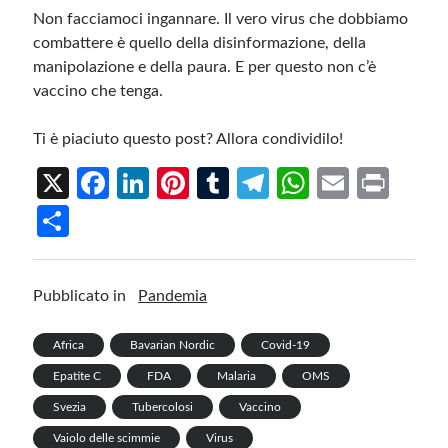
Non facciamoci ingannare. Il vero virus che dobbiamo
combattere è quello della disinformazione, della
manipolazione e della paura. E per questo non c’è
vaccino che tenga.
Ti è piaciuto questo post? Allora condividilo!
X
Fa
Li
Pi
T
Te
W
E
Pr
ce
n
nt
u
le
h
m
in
S
b
ke
er
m
gr
at
ail
t
h
o
dI
es
bl
a
s
ar
Pubblicato in
Pandemia
o
n
t
r
m
A
e
k
p
Africa
Bavarian Nordic
Covid-19
p
Epatite C
FDA
Malaria
OMS
Svezia
Tubercolosi
Vaccino
Vaiolo delle scimmie
Virus