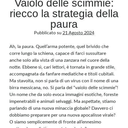
Vaiolo delle scimmie:
riecco la strategia della
Archivio
paura
Archivi
Pubblicato su
21 Agosto 2024
Ah, la paura. Quell’arma potente, quel brivido che
Categorie
corre lungo la schiena, capace di farci sussultare
Categorie
anche solo alla vista di una zanzara nel cuore della
notte. Ebbene sì, cari lettori, è tornata in grande stile,
accompagnata da fanfare mediatiche e titoli cubitali.
Ma stavolta, non si parla di un virus con il nome di una
Questo blog non rappresenta una testata giornalistica, in quanto viene aggiornato
senza alcuna periodicità. Non può pertanto considerarsi un prodotto editoriale ai
birra messicana, no. Si parla del “vaiolo delle scimmie”!
sensi della legge n· 62 del 7.03.2001. L’autore non è responsabile di quanto
pubblicato dai lettori nei commenti ai vari post. Saranno comunque cancellati quelli
Un nome che da solo evoca immagini esotiche, foreste
ritenuti offensivi o lesivi dell’immagine o dell’onorabilità di terzi, di genere spam,
impenetrabili e animali selvaggi. Ma aspettate, stiamo
razzisti o che contengano dati personali non conformi al rispetto delle norme sulla
privacy. Alcune immagini inserite in questo blog sono tratte da Internet e, pertanto,
parlando di una nuova minaccia globale? Davvero ci
considerate di pubblico dominio. Qualora la loro pubblicazione violasse eventuali
diritti d’autore, vi invito a comunicarlo via e-mail a info[at]dinovalle.it e saranno
dobbiamo preparare per una nuova apocalisse virale?
immediatamente rimosse. L’autore del blog non è responsabile dei siti collegati
tramite link né del loro contenuto, che può essere soggetto a variazioni nel tempo.
O siamo semplicemente di fronte all’ennesimo