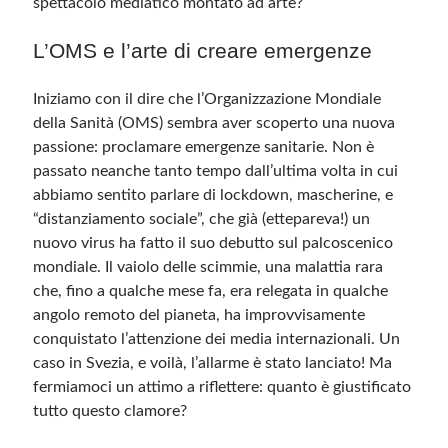
spettacolo mediatico montato ad arte?
L’OMS e l’arte di creare emergenze
Meta
Accedi
Iniziamo con il dire che l’Organizzazione Mondiale
Feed dei contenuti
della Sanità (OMS) sembra aver scoperto una nuova
Feed dei commenti
passione: proclamare emergenze sanitarie. Non è
WordPress.org
passato neanche tanto tempo dall’ultima volta in cui
abbiamo sentito parlare di lockdown, mascherine, e
“distanziamento sociale”, che già (ettepareva!) un
nuovo virus ha fatto il suo debutto sul palcoscenico
mondiale. Il vaiolo delle scimmie, una malattia rara
che, fino a qualche mese fa, era relegata in qualche
angolo remoto del pianeta, ha improvvisamente
conquistato l’attenzione dei media internazionali. Un
caso in Svezia, e voilà, l’allarme è stato lanciato! Ma
fermiamoci un attimo a riflettere: quanto è giustificato
tutto questo clamore?