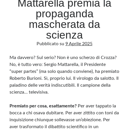
Mattarella premia la
propaganda
Archivio
mascherata da
Archivi
scienza
Pubblicato su
9 Aprile 2025
Categorie
Categorie
Ma davvero? Sul serio? Non è uno scherzo di Crozza?
No, è tutto vero: Sergio Mattarella, il Presidente
“super partes” (ma solo quando conviene), ha premiato
Roberto Burioni. Sì, proprio lui. Il virologo da salotto. Il
Questo blog non rappresenta una testata giornalistica, in quanto viene aggiornato
paladino delle verità indiscutibili. Il campione della
senza alcuna periodicità. Non può pertanto considerarsi un prodotto editoriale ai
sensi della legge n· 62 del 7.03.2001. L’autore non è responsabile di quanto
scienza… televisiva.
pubblicato dai lettori nei commenti ai vari post. Saranno comunque cancellati quelli
ritenuti offensivi o lesivi dell’immagine o dell’onorabilità di terzi, di genere spam,
razzisti o che contengano dati personali non conformi al rispetto delle norme sulla
Premiato per cosa, esattamente?
privacy. Alcune immagini inserite in questo blog sono tratte da Internet e, pertanto,
Per aver tappato la
considerate di pubblico dominio. Qualora la loro pubblicazione violasse eventuali
bocca a chi osava dubitare. Per aver zittito con toni da
diritti d’autore, vi invito a comunicarlo via e-mail a info[at]dinovalle.it e saranno
immediatamente rimosse. L’autore del blog non è responsabile dei siti collegati
inquisizione chiunque sollevasse un’obiezione. Per
tramite link né del loro contenuto, che può essere soggetto a variazioni nel tempo.
aver trasformato il dibattito scientifico in un