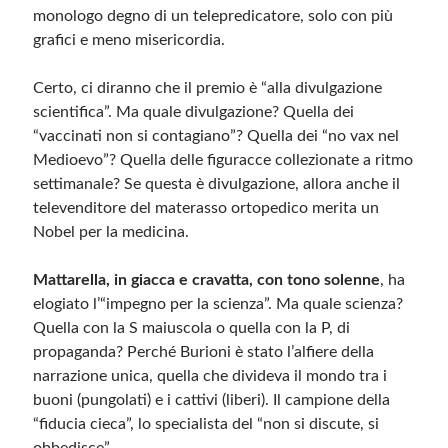
monologo degno di un telepredicatore, solo con più
grafici e meno misericordia.
Meta
Accedi
Certo, ci diranno che il premio è “alla divulgazione
Feed dei contenuti
scientifica”. Ma quale divulgazione? Quella dei
Feed dei commenti
“vaccinati non si contagiano”? Quella dei “no vax nel
WordPress.org
Medioevo”? Quella delle figuracce collezionate a ritmo
settimanale? Se questa è divulgazione, allora anche il
televenditore del materasso ortopedico merita un
Nobel per la medicina.
Mattarella, in giacca e cravatta, con tono solenne
, ha
elogiato l’“impegno per la scienza”. Ma quale scienza?
Quella con la S maiuscola o quella con la P, di
propaganda? Perché Burioni è stato l’alfiere della
narrazione unica, quella che divideva il mondo tra i
buoni (pungolati) e i cattivi (liberi). Il campione della
“fiducia cieca”, lo specialista del “non si discute, si