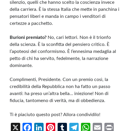
silenzio, quelli che hanno scelto la coscienza invece
della carriera. È la stessa Italia che mette in panchina i
pensatori liberi e manda in campo i venditori di
certezze a pacchetto.
Burioni premiato?
No, cari lettori. Non è il trionfo
della scienza. È la sconfitta del pensiero critico. È
l’apoteosi del conformismo. È l’ennesima medaglia al
petto di chi ha servito, fedelmente, la narrazione
dominante.
Complimenti, Presidente. Con un premio così, la
credibilità della Repubblica non ha fatto un passo
avanti: ha preso un’altra bella… iniezione! Non di
fiducia, tantomeno di verità, ma di obbedienza.
Ti è piaciuto questo post? Allora condividilo!
X
Fa
Li
Pi
T
Te
W
E
Pr