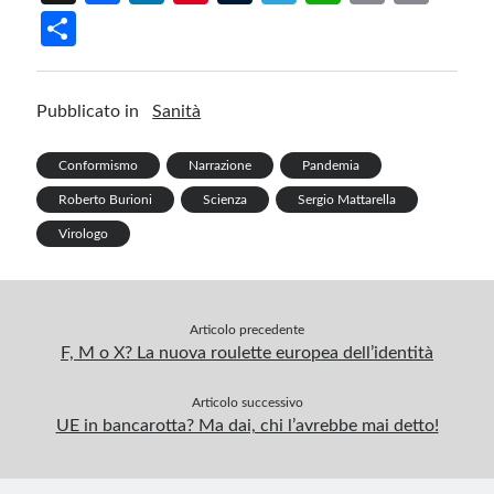
ce
n
nt
u
le
h
m
in
S
b
ke
er
m
gr
at
ail
t
h
o
dI
es
bl
a
s
ar
Pubblicato in
Sanità
o
n
t
r
m
A
e
k
p
Conformismo
Narrazione
Pandemia
p
Roberto Burioni
Scienza
Sergio Mattarella
Virologo
Articolo precedente
F, M o X? La nuova roulette europea dell’identità
Articolo successivo
UE in bancarotta? Ma dai, chi l’avrebbe mai detto!