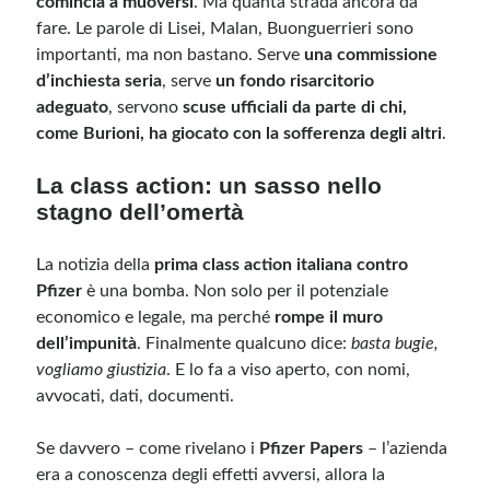
comincia a muoversi
. Ma quanta strada ancora da
fare. Le parole di Lisei, Malan, Buonguerrieri sono
importanti, ma non bastano. Serve
una commissione
d’inchiesta seria
, serve
un fondo risarcitorio
adeguato
, servono
scuse ufficiali da parte di chi,
come Burioni, ha giocato con la sofferenza degli altri
.
La class action: un sasso nello
stagno dell’omertà
La notizia della
prima class action italiana contro
Pfizer
è una bomba. Non solo per il potenziale
economico e legale, ma perché
rompe il muro
dell’impunità
. Finalmente qualcuno dice:
basta bugie,
vogliamo giustizia
. E lo fa a viso aperto, con nomi,
avvocati, dati, documenti.
Se davvero – come rivelano i
Pfizer Papers
– l’azienda
era a conoscenza degli effetti avversi, allora la