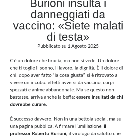
Burioni insulta i
danneggiati da
Archivio
vaccino: «Siete malati
Archivi
di testa»
Pubblicato su
1 Agosto 2025
Categorie
Categorie
C’è un dolore che brucia, ma non si vede. Un dolore
che ti toglie il sonno, il lavoro, la dignità. È il dolore di
chi, dopo aver fatto “la cosa giusta”, si è ritrovato a
vivere un incubo: effetti avversi da vaccino, corpi
Questo blog non rappresenta una testata giornalistica, in quanto viene aggiornato
spezzati e anime abbandonate. Ma se questo non
senza alcuna periodicità. Non può pertanto considerarsi un prodotto editoriale ai
sensi della legge n· 62 del 7.03.2001. L’autore non è responsabile di quanto
bastasse, arriva anche la beffa:
essere insultati da chi
pubblicato dai lettori nei commenti ai vari post. Saranno comunque cancellati quelli
ritenuti offensivi o lesivi dell’immagine o dell’onorabilità di terzi, di genere spam,
dovrebbe curare
.
razzisti o che contengano dati personali non conformi al rispetto delle norme sulla
privacy. Alcune immagini inserite in questo blog sono tratte da Internet e, pertanto,
considerate di pubblico dominio. Qualora la loro pubblicazione violasse eventuali
È successo davvero. Non in una bettola social, ma su
diritti d’autore, vi invito a comunicarlo via e-mail a info[at]dinovalle.it e saranno
immediatamente rimosse. L’autore del blog non è responsabile dei siti collegati
una pagina pubblica. A firmare l’umiliazione,
il
tramite link né del loro contenuto, che può essere soggetto a variazioni nel tempo.
professor Roberto Burioni
, il virologo da salotto che