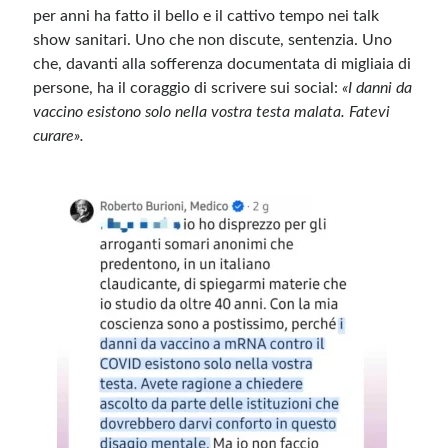
per anni ha fatto il bello e il cattivo tempo nei talk
show sanitari. Uno che non discute, sentenzia. Uno
Meta
che, davanti alla sofferenza documentata di migliaia di
Accedi
persone, ha il coraggio di scrivere sui social:
«I danni da
Feed dei contenuti
vaccino esistono solo nella vostra testa malata. Fatevi
Feed dei commenti
curare».
WordPress.org