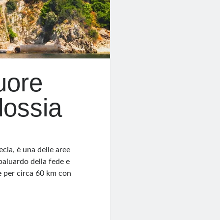
uore
dossia
ecia, è una delle aree
baluardo della fede e
e per circa 60 km con