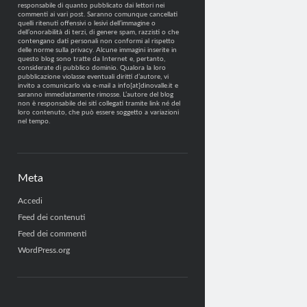
responsabile di quanto pubblicato dai lettori nei
commenti ai vari post. Saranno comunque cancellati
quelli ritenuti offensivi o lesivi dell’immagine o
dell’onorabilità di terzi, di genere spam, razzisti o che
contengano dati personali non conformi al rispetto
delle norme sulla privacy. Alcune immagini inserite in
questo blog sono tratte da Internet e, pertanto,
considerate di pubblico dominio. Qualora la loro
pubblicazione violasse eventuali diritti d’autore, vi
invito a comunicarlo via e-mail a info[at]dinovalle.it e
saranno immediatamente rimosse. L’autore del blog
non è responsabile dei siti collegati tramite link né del
loro contenuto, che può essere soggetto a variazioni
nel tempo.
Meta
Accedi
Feed dei contenuti
Feed dei commenti
WordPress.org