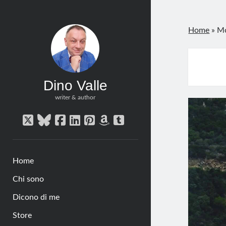
Home
»
Mo
Dino Valle
writer & author
twitter
bluesky
facebook
linkedin
pinterest
amazon
tumblr
Home
Chi sono
Dicono di me
Store