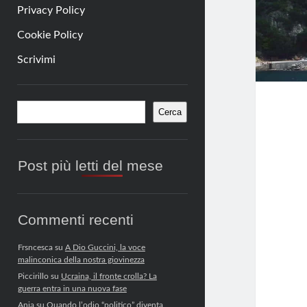
Privacy Policy
Cookie Policy
Scrivimi
Barra
Cerca
Cerca
laterale
Post più letti del mese
Commenti recenti
Frsncesca
su
A Dio Guccini, la voce
malinconica della nostra giovinezza
Piccirillo
su
Ucraina, il fronte crolla? La
guerra entra in una nuova fase
Anja
su
Quando l’odio “politico” diventa