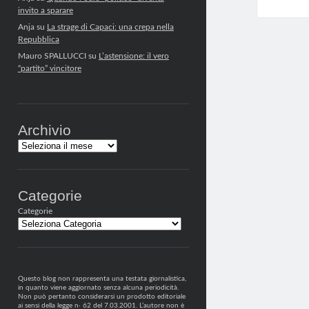
invito a sparare
Anja
su
La strage di Capaci: una crepa nella
Repubblica
Mauro SPALLUCCI
su
L’astensione: il vero
“partito” vincitore
Archivio
Archivi
Categorie
Categorie
Questo blog non rappresenta una testata giornalistica,
in quanto viene aggiornato senza alcuna periodicità.
Non può pertanto considerarsi un prodotto editoriale
ai sensi della legge n· 62 del 7.03.2001. L’autore non è