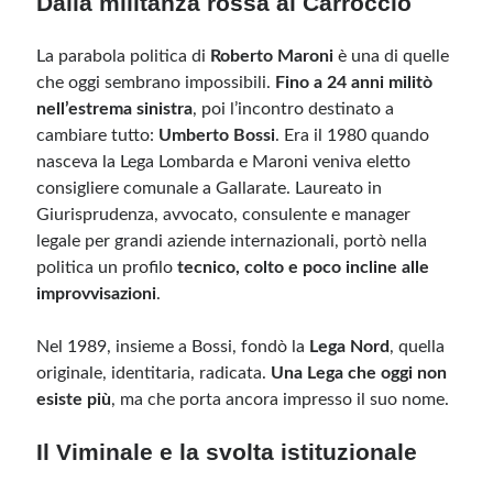
Dalla militanza rossa al Carroccio
La parabola politica di
Roberto Maroni
è una di quelle
Meta
che oggi sembrano impossibili.
Fino a 24 anni militò
Accedi
nell’estrema sinistra
, poi l’incontro destinato a
Feed dei contenuti
cambiare tutto:
Umberto Bossi
. Era il 1980 quando
Feed dei commenti
nasceva la Lega Lombarda e Maroni veniva eletto
WordPress.org
consigliere comunale a Gallarate. Laureato in
Giurisprudenza, avvocato, consulente e manager
legale per grandi aziende internazionali, portò nella
politica un profilo
tecnico, colto e poco incline alle
improvvisazioni
.
Nel 1989, insieme a Bossi, fondò la
Lega Nord
, quella
originale, identitaria, radicata.
Una Lega che oggi non
esiste più
, ma che porta ancora impresso il suo nome.
Il Viminale e la svolta istituzionale