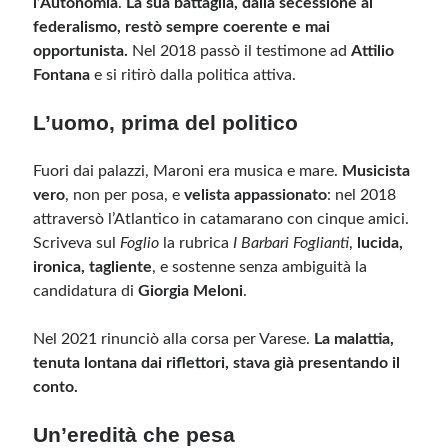
l’Autonomia
.
La sua battaglia, dalla secessione al
federalismo, restò sempre coerente e mai
opportunista.
Nel 2018 passò il testimone ad
Attilio
Fontana
e si ritirò dalla politica attiva.
L’uomo, prima del politico
Fuori dai palazzi, Maroni era musica e mare.
Musicista
vero
, non per posa, e
velista appassionato
: nel 2018
attraversò l’Atlantico in catamarano con cinque amici.
Scriveva sul
Foglio
la rubrica
I Barbari Foglianti
,
lucida,
ironica, tagliente
, e sostenne senza ambiguità la
candidatura di
Giorgia Meloni
.
Nel 2021 rinunciò alla corsa per Varese.
La malattia,
tenuta lontana dai riflettori, stava già presentando il
conto.
Un’eredità che pesa