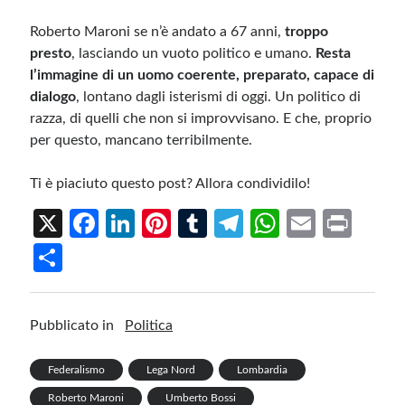
Roberto Maroni se n’è andato a 67 anni,
troppo
presto
, lasciando un vuoto politico e umano.
Resta
l’immagine di un uomo coerente, preparato, capace di
dialogo
, lontano dagli isterismi di oggi. Un politico di
razza, di quelli che non si improvvisano. E che, proprio
per questo, mancano terribilmente.
Ti è piaciuto questo post? Allora condividilo!
X
Fa
Li
Pi
T
Te
W
E
Pr
ce
n
nt
u
le
h
m
in
S
b
ke
er
m
gr
at
ail
t
h
o
dI
es
bl
a
s
ar
Pubblicato in
Politica
o
n
t
r
m
A
e
k
p
Federalismo
Lega Nord
Lombardia
p
Roberto Maroni
Umberto Bossi