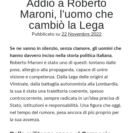
Addio a Roberto
Maroni, l’uomo che
Archivio
cambiò la Lega
Archivi
Pubblicato su
22 Novembre 2022
Se ne vanno in silenzio, senza clamore, gli uomini che
Categorie
hanno davvero inciso nella storia politica italiana.
Categorie
Roberto Maroni è stato uno di questi: lontano dalle
pose, allergico alla propaganda, capace di unire
visione e competenza. Dalla Lega delle origini al
Viminale, dalla battaglia autonomista alla Lombardia,
Questo blog non rappresenta una testata giornalistica, in quanto viene aggiornato
senza alcuna periodicità. Non può pertanto considerarsi un prodotto editoriale ai
la sua è stata una traiettoria coerente, spesso
sensi della legge n· 62 del 7.03.2001. L’autore non è responsabile di quanto
pubblicato dai lettori nei commenti ai vari post. Saranno comunque cancellati quelli
controcorrente, sempre radicata in un’idea precisa di
ritenuti offensivi o lesivi dell’immagine o dell’onorabilità di terzi, di genere spam,
Stato, istituzioni e responsabilità. Una figura che oggi,
razzisti o che contengano dati personali non conformi al rispetto delle norme sulla
privacy. Alcune immagini inserite in questo blog sono tratte da Internet e, pertanto,
nel tempo del rumore, pesa ancora di più proprio per
considerate di pubblico dominio. Qualora la loro pubblicazione violasse eventuali
diritti d’autore, vi invito a comunicarlo via e-mail a info[at]dinovalle.it e saranno
la sua assenza.
immediatamente rimosse. L’autore del blog non è responsabile dei siti collegati
tramite link né del loro contenuto, che può essere soggetto a variazioni nel tempo.