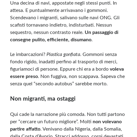
Una decina di navi, appostate negli stessi punti. In
attesa. E puntualmente arrivavano i gommoni.
Scendevano i migranti, salivano sulle navi ONG. Gli
scafisti tornavano indietro, indisturbati. Nessun
sequestro, nessun contrasto reale.
Un passaggio di
consegne pulito, efficiente, disumano
.
Le imbarcazioni?
Plastica gonfiata
. Gommoni senza
fondo rigido, inadatti perfino al trasporto di merci,
figuriamoci di persone. Eppure chi era a bordo
voleva
essere preso
. Non fuggiva, non scappava. Sapeva che
senza quel “secondo autobus” sarebbe morto.
Non migranti, ma ostaggi
Qui cade la narrazione più comoda. Non tutti partono
per “cercare un futuro migliore”. Molti
non volevano
partire affatto
. Venivano dalla Nigeria, dalla Somalia,
dalla Costa d’Avorio. Stracci addosso, corpi devastati,