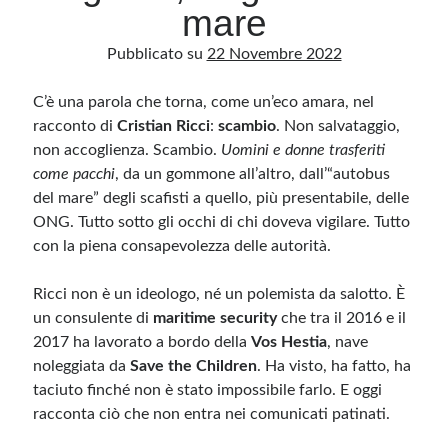
mare
Pubblicato su
22 Novembre 2022
Archivio
Archivi
C’è una parola che torna, come un’eco amara, nel
racconto di
Cristian Ricci
:
scambio
. Non salvataggio,
non accoglienza. Scambio.
Uomini e donne trasferiti
Categorie
come pacchi
, da un gommone all’altro, dall’“autobus
Categorie
del mare” degli scafisti a quello, più presentabile, delle
ONG. Tutto sotto gli occhi di chi doveva vigilare. Tutto
con la piena consapevolezza delle autorità.
Questo blog non rappresenta una testata giornalistica, in quanto viene aggiornato
Ricci non è un ideologo, né un polemista da salotto. È
senza alcuna periodicità. Non può pertanto considerarsi un prodotto editoriale ai
sensi della legge n· 62 del 7.03.2001. L’autore non è responsabile di quanto
un consulente di
maritime security
che tra il 2016 e il
pubblicato dai lettori nei commenti ai vari post. Saranno comunque cancellati quelli
2017 ha lavorato a bordo della
ritenuti offensivi o lesivi dell’immagine o dell’onorabilità di terzi, di genere spam,
Vos Hestia
, nave
razzisti o che contengano dati personali non conformi al rispetto delle norme sulla
noleggiata da
Save the Children
. Ha visto, ha fatto, ha
privacy. Alcune immagini inserite in questo blog sono tratte da Internet e, pertanto,
considerate di pubblico dominio. Qualora la loro pubblicazione violasse eventuali
taciuto finché non è stato impossibile farlo. E oggi
diritti d’autore, vi invito a comunicarlo via e-mail a info[at]dinovalle.it e saranno
immediatamente rimosse. L’autore del blog non è responsabile dei siti collegati
racconta ciò che non entra nei comunicati patinati.
tramite link né del loro contenuto, che può essere soggetto a variazioni nel tempo.