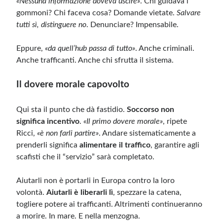
«Nessuna informazione doveva uscire»
. Chi guidava i
gommoni? Chi faceva cosa? Domande vietate.
Salvare
tutti sì, distinguere no
. Denunciare? Impensabile.
Eppure,
«da quell’hub passa di tutto»
. Anche criminali.
Anche trafficanti. Anche chi sfrutta il sistema.
Il dovere morale capovolto
Qui sta il punto che dà fastidio.
Soccorso non
significa incentivo
.
«Il primo dovere morale»
, ripete
Ricci,
«è non farli partire»
. Andare sistematicamente a
prenderli significa
alimentare il traffico
, garantire agli
scafisti che il “servizio” sarà completato.
Aiutarli non è portarli in Europa contro la loro
volontà.
Aiutarli è liberarli lì
, spezzare la catena,
togliere potere ai trafficanti. Altrimenti continueranno
a morire. In mare. E nella menzogna.