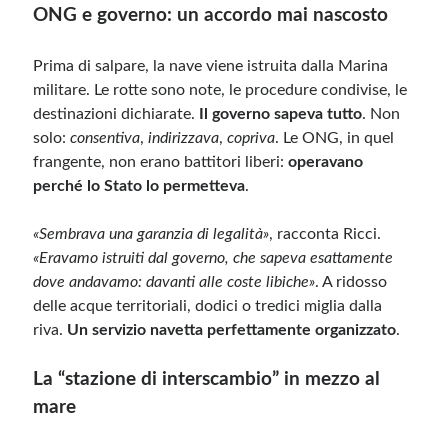
ONG e governo: un accordo mai nascosto
Meta
Prima di salpare, la nave viene istruita dalla Marina
Accedi
militare. Le rotte sono note, le procedure condivise, le
Feed dei contenuti
destinazioni dichiarate.
Il governo sapeva tutto
. Non
Feed dei commenti
solo:
consentiva
,
indirizzava
,
copriva
. Le ONG, in quel
WordPress.org
frangente, non erano battitori liberi:
operavano
perché lo Stato lo permetteva
.
«Sembrava una garanzia di legalità»
, racconta Ricci.
«Eravamo istruiti dal governo, che sapeva esattamente
dove andavamo: davanti alle coste libiche»
. A ridosso
delle acque territoriali, dodici o tredici miglia dalla
riva.
Un servizio navetta perfettamente organizzato
.
La “stazione di interscambio” in mezzo al
mare