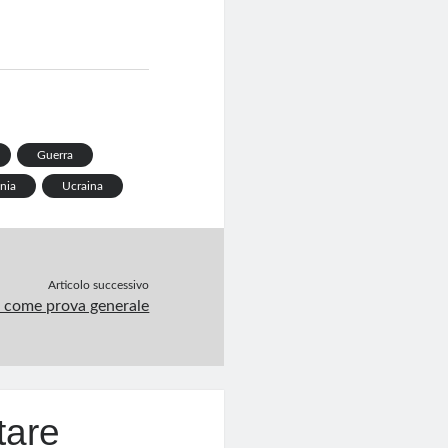
Guerra
nia
Ucraina
Articolo successivo
 come prova generale
tare