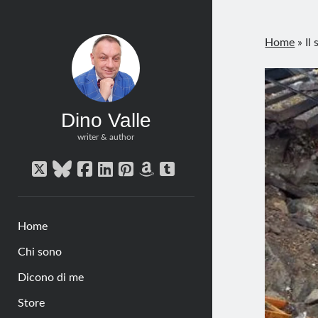
Home
»
Il
Dino Valle
writer & author
twitter
bluesky
facebook
linkedin
pinterest
amazon
tumblr
Home
Chi sono
Dicono di me
Store