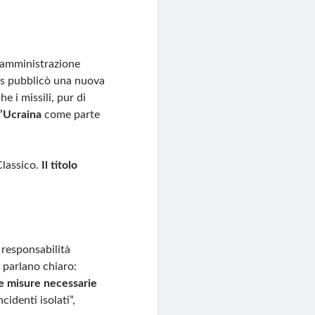
a amministrazione
ess pubblicò una nuova
e i missili, pur di
l’Ucraina
come parte
Classico.
Il titolo
 responsabilità
 parlano chiaro:
le misure necessarie
cidenti isolati”,