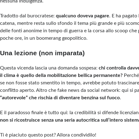
nessuna indulgenza.
Tradotto dal burocratese:
qualcuno doveva pagare
. E ha pagato 
catena, mentre resta sullo sfondo il tema più grande e più scomo
delle fonti anonime in tempo di guerra e la corsa allo scoop che 
poche ore, in un boomerang geopolitico.
Una lezione (non imparata)
Questa vicenda lascia una domanda sospesa:
chi controlla davv
il clima è quello della mobilitazione bellica permanente?
Perché 
se non fosse stato smentito in tempo, avrebbe potuto trascina
conflitto aperto. Altro che fake news da social network: qui si p
“autorevole” che rischia di diventare benzina sul fuoco
.
E il paradosso finale è tutto qui: la credibilità si difende licenzi
non si ricostruisce senza una seria autocritica sull’intero sistem
Ti è piaciuto questo post? Allora condividilo!