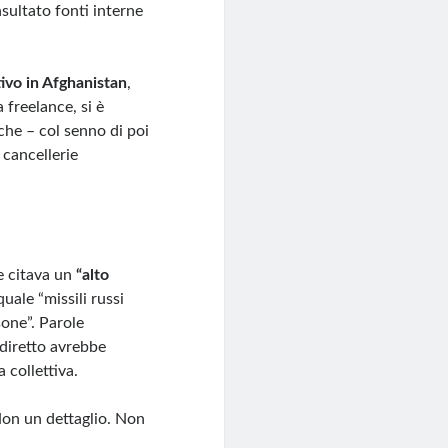
sultato fonti interne
ivo in Afghanistan
,
freelance, si è
che – col senno di poi
 cancellerie
he citava un
“alto
quale “missili russi
one”. Parole
 diretto avrebbe
a collettiva.
Non un dettaglio. Non