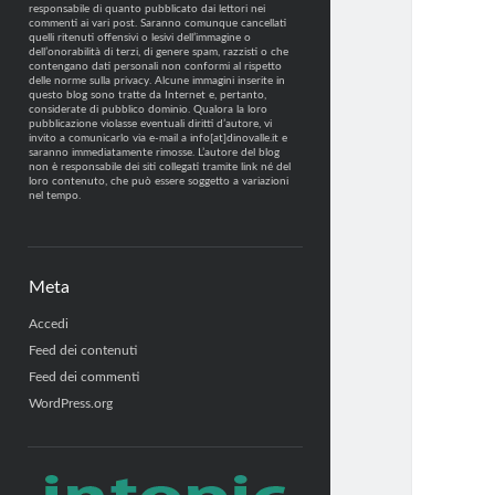
responsabile di quanto pubblicato dai lettori nei
commenti ai vari post. Saranno comunque cancellati
quelli ritenuti offensivi o lesivi dell’immagine o
dell’onorabilità di terzi, di genere spam, razzisti o che
contengano dati personali non conformi al rispetto
delle norme sulla privacy. Alcune immagini inserite in
questo blog sono tratte da Internet e, pertanto,
considerate di pubblico dominio. Qualora la loro
pubblicazione violasse eventuali diritti d’autore, vi
invito a comunicarlo via e-mail a info[at]dinovalle.it e
saranno immediatamente rimosse. L’autore del blog
non è responsabile dei siti collegati tramite link né del
loro contenuto, che può essere soggetto a variazioni
nel tempo.
Meta
Accedi
Feed dei contenuti
Feed dei commenti
WordPress.org