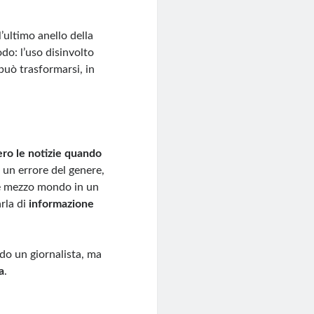
l’ultimo anello della
do: l’uso disinvolto
può trasformarsi, in
ero le notizie quando
un errore del genere,
re mezzo mondo in un
arla di
informazione
ando un giornalista, ma
a
.