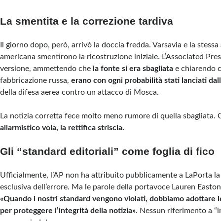
La smentita e la correzione tardiva
Il giorno dopo, però, arrivò la doccia fredda. Varsavia e la stess
americana smentirono la ricostruzione iniziale. L’Associated Pr
versione, ammettendo che
la fonte si era sbagliata
e chiarendo ch
fabbricazione russa,
erano con ogni probabilità stati lanciati dal
della difesa aerea contro un attacco di Mosca.
La notizia corretta fece molto meno rumore di quella sbagliata. 
allarmistico vola, la rettifica striscia.
Gli “standard editoriali” come foglia di fico
Ufficialmente, l’AP non ha attribuito pubblicamente a LaPorta la
esclusiva dell’errore. Ma le parole della portavoce Lauren Easton
«Quando i nostri standard vengono violati, dobbiamo adottare 
per proteggere l’integrità della notizia»
. Nessun riferimento a “in