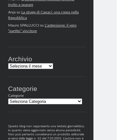
invito a sparare
Anja
su
La strage di Capaci: una crepa nella
Repubblica
Mauro SPALLUCCI
su
L’astensione: il vero
“partito” vincitore
Archivio
Archivi
Categorie
Categorie
Questo blog non rappresenta una testata giornalistica,
in quanto viene aggiornato senza alcuna periodicità.
Non può pertanto considerarsi un prodotto editoriale
ai sensi della legge n· 62 del 7.03.2001. L’autore non è