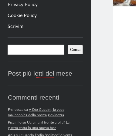
Privacy Policy
Cookie Policy
Scrivimi
Barra
Cerca
Cerca
laterale
Post più letti del mese
Commenti recenti
Frsncesca
su
A Dio Guccini, la voce
malinconica della nostra giovinezza
Piccirillo
su
Ucraina, il fronte crolla? La
guerra entra in una nuova fase
Anja
su
Quando l’odio “politico” diventa