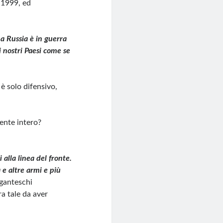
l 1999, ed
a Russia è in guerra
 nostri Paesi come se
è solo difensivo,
dente intero?
 alla linea del fronte.
à e altre armi e più
iganteschi
ra tale da aver