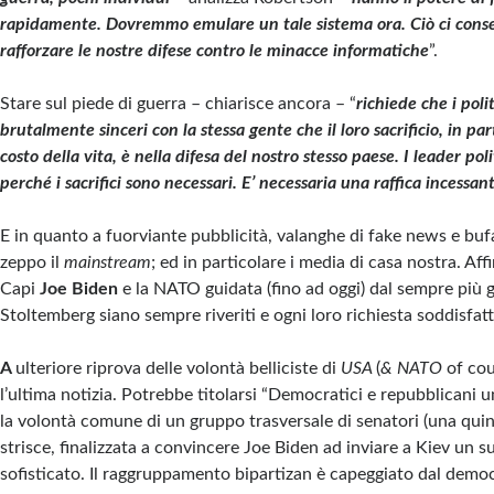
rapidamente. Dovremmo emulare un tale sistema ora. Ciò ci cons
rafforzare le nostre difese contro le minacce informatiche
”.
Stare sul piede di guerra – chiarisce ancora – “
richiede che i poli
brutalmente sinceri con la stessa gente che il loro sacrificio, in par
costo della vita, è nella difesa del nostro stesso paese. I leader po
perché i sacrifici sono necessari. E’ necessaria una raffica incessan
E in quanto a fuorviante pubblicità, valanghe di fake news e buf
zeppo il
mainstream
; ed in particolare i media di casa nostra. Aff
Capi
Joe Biden
e la NATO guidata (fino ad oggi) dal sempre più 
Stoltemberg siano sempre riveriti e ogni loro richiesta soddisfat
A
ulteriore riprova delle volontà belliciste di
USA
(
& NATO
of cou
l’ultima notizia. Potrebbe titolarsi “Democratici e repubblicani un
la volontà comune di un gruppo trasversale di senatori (una quind
strisce, finalizzata a convincere Joe Biden ad inviare a Kiev un 
sofisticato. Il raggruppamento bipartizan è capeggiato dal demo