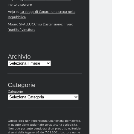
invito a sparare
Anja
su
La strage di Capaci: una crepa nella
Repubblica
Mauro SPALLUCCI
su
L’astensione: il vero
“partito” vincitore
Archivio
Archivi
Categorie
Categorie
Questo blog non rappresenta una testata giornalistica,
in quanto viene aggiornato senza alcuna periodicità.
Non può pertanto considerarsi un prodotto editoriale
ai sensi della legge n· 62 del 7.03.2001. L’autore non è