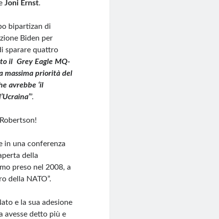
e
Joni Ernst
.
po bipartizan di
azione Biden per
di sparare quattro
ito il Grey Eagle MQ-
la massima priorità del
he avrebbe ‘il
l’Ucraina’
”.
 Robertson!
he in una conferenza
aperta della
amo preso nel 2008, a
bro della NATO”.
Nato e la sua adesione
a avesse detto più e