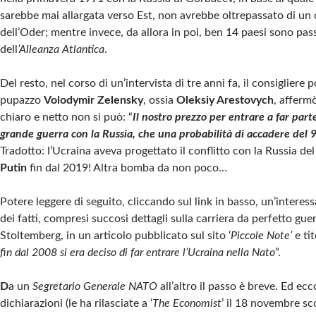
sarebbe mai allargata verso Est, non avrebbe oltrepassato di un 
dell’Oder; mentre invece, da allora in poi, ben 14 paesi sono pass
dell
’Alleanza Atlantica
.
Del resto, nel corso di un’intervista di tre anni fa, il consigliere 
pupazzo
Volodymir Zelensky
, ossia
Oleksiy Arestovych
, afferm
chiaro e netto non si può: “
Il nostro prezzo per entrare a far par
grande guerra con la Russia, che una probabilità di accadere del 
Tradotto: l’Ucraina aveva progettato il conflitto con la Russia del
Putin
fin dal 2019! Altra bomba da non poco…
Potere leggere di seguito, cliccando sul link in basso, un’interes
dei fatti, compresi succosi dettagli sulla carriera da perfetto gue
Stoltemberg, in un articolo pubblicato sul sito ‘
Piccole Note’
e tit
fin dal 2008 si era deciso di far entrare l’Ucraina nella Nato
”.
D
a un
Segretario Generale NATO
all’altro il passo è breve. Ed ecc
dichiarazioni (le ha rilasciate a ‘
The Economist
’ il 18 novembre sc