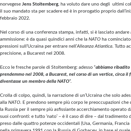
norvegese
Jens Stoltemberg
, ha voluto dare uno degli ultimi col
il suo mandato sta per scadere ed è in prorogatio proprio dall’iniz
febbraio 2022.
Nel corso di una conferenza stampa, infatti, si è lasciato andar
ammissione: è da quasi quindici anni che la
NATO
ha cominciato 
pressioni sull’Ucraina per entrare nell’
Alleanza Atlantica
. Tutto a
precisione, a Bucarest nel 2008.
Ecco le fresche parole di Stoltemberg: adesso “
abbiamo ribadito 
prendemmo nel 2008, a Bucarest, nel corso di un vertice, circa il f
diventasse un membro della NATO
”.
Crolla di colpo, quindi, la narrazione di un’Ucraina che solo ades
alla
NATO
. E prendono sempre più corpo le preoccupazioni che d
la Russia per il sempre più asfissiante accerchiamento operato 
suoi confronti: e tutto ‘nato’ – è il caso di dire – dal tradimento 
preso dalle quattro potenze occidentali (Usa, Germania, Francia
nella primavera 1991 con la Russia di Gorbacev, in base al quale