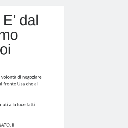
E’ dal
amo
oi
n volontà di negoziare
ul fronte Usa che ai
uti alla luce fatti
NATO
, il