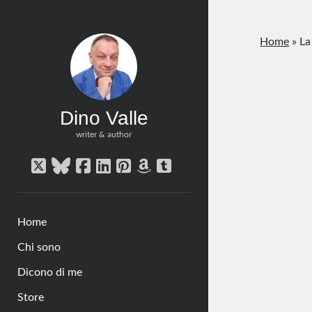
Home
»
La
Dino Valle
writer & author
twitter
bluesky
facebook
linkedin
pinterest
amazon
tumblr
Home
Chi sono
Dicono di me
Store