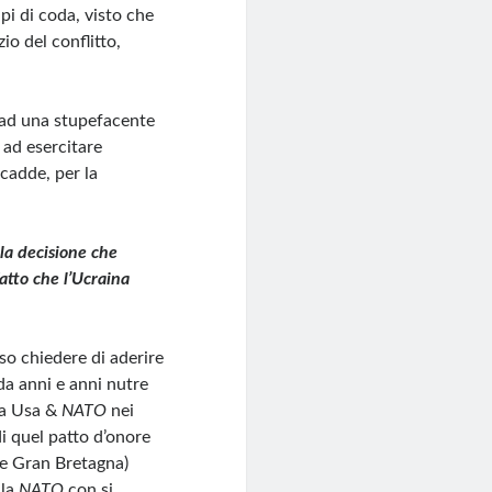
pi di coda, visto che
io del conflitto,
e ad una stupefacente
ad esercitare
ccadde, per la
la decisione che
atto che l’Ucraina
so chiedere di aderire
a anni e anni nutre
da Usa &
NATO
nei
di quel patto d’onore
 e Gran Bretagna)
 la
NATO
con si