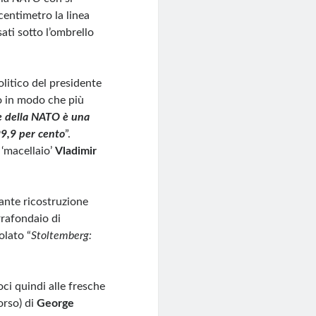
centimetro la linea
ati sotto l’ombrello
politico del presidente
ò in modo che più
te della NATO è una
99,9 per cento
”.
 ‘macellaio’
Vladimir
sante ricostruzione
rrafondaio di
olato “
Stoltemberg:
oci quindi alle fresche
orso) di
George