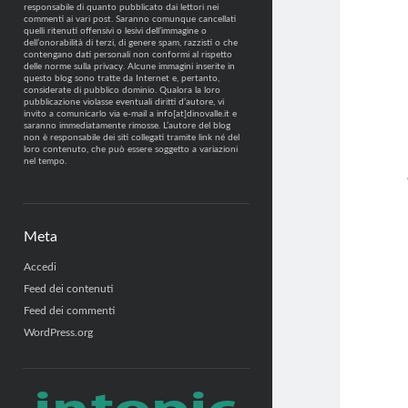
responsabile di quanto pubblicato dai lettori nei
commenti ai vari post. Saranno comunque cancellati
quelli ritenuti offensivi o lesivi dell’immagine o
dell’onorabilità di terzi, di genere spam, razzisti o che
contengano dati personali non conformi al rispetto
delle norme sulla privacy. Alcune immagini inserite in
questo blog sono tratte da Internet e, pertanto,
considerate di pubblico dominio. Qualora la loro
pubblicazione violasse eventuali diritti d’autore, vi
invito a comunicarlo via e-mail a info[at]dinovalle.it e
saranno immediatamente rimosse. L’autore del blog
non è responsabile dei siti collegati tramite link né del
loro contenuto, che può essere soggetto a variazioni
nel tempo.
Meta
Accedi
Feed dei contenuti
Feed dei commenti
WordPress.org