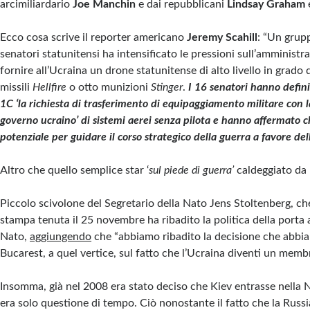
arcimiliardario
Joe Manchin
e dai repubblicani
Lindsay Graham
Ecco cosa scrive il reporter americano
Jeremy Scahill
: “Un grup
senatori statunitensi ha intensificato le pressioni sull’amministr
fornire all’Ucraina un drone statunitense di alto livello in grado 
missili
Hellfire
o otto munizioni
Stinger
.
I 16 senatori hanno defin
1C ‘la richiesta di trasferimento di equipaggiamento militare con 
governo ucraino’ di sistemi aerei senza pilota e hanno affermato c
potenziale per guidare il corso strategico della guerra a favore del
Altro che quello semplice star ‘
sul piede di guerra’
caldeggiato da
Piccolo scivolone del Segretario della Nato Jens Stoltenberg, c
stampa tenuta il 25 novembre ha ribadito la politica della porta 
Nato,
aggiungendo
che “abbiamo ribadito la decisione che abbi
Bucarest, a quel vertice, sul fatto che l’Ucraina diventi un mem
Insomma, già nel 2008 era stato deciso che Kiev entrasse nella 
era solo questione di tempo. Ciò nonostante il fatto che la Russi