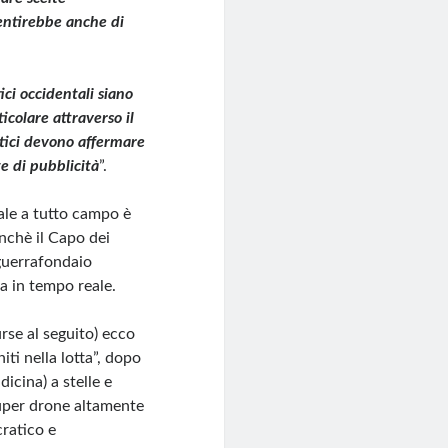
entirebbe anche di
tici occidentali siano
ticolare attraverso il
litici devono affermare
te di pubblicità
”.
ale a tutto campo è
inchè il Capo dei
guerrafondaio
ta in tempo reale.
rse al seguito) ecco
iti nella lotta”, dopo
icina) a stelle e
super drone altamente
cratico e