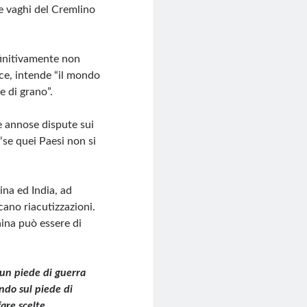
te vaghi del Cremlino
initivamente non
sce, intende “il mondo
e di grano”.
e annose dispute sui
“se quei Paesi non si
ina ed India, ad
ano riacutizzazioni.
aina può essere di
un piede di guerra
ando sul piede di
are scelte