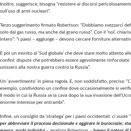
Inoltre, suggerisce, bisogna “resistere ai discorsi pericolosamen
sull’uso di armi nucleari”.
Terzo suggerimento firmato Robertson: “Dobbiamo svezzarci def
solo dal gas russo, ma anche dal grano russo”. Con il ‘noi’, chiari
intero”: “i paesi – aggiunge – devono cercare forniture alternativ
E poi un monito al ‘Sud globale’ che deve stare molto attento all
confini: dispute che potrebbero essere agevolmente rinfocolate 
unissero alla nostra guerra contro la Russia”.
Un ‘avvertimento’ in piena regola. E, non soddisfatto, precisa: “C
esempio, condividono un confine dove occasionalmente si verific
Il modo in cui la Russia se la cava dopo la sua invasione dell’Ucr
enorme interesse per entrambi”.
Infine, un consiglio da ‘stratega’ per i paesi occidentali: ci vuole “
per abbreviare il processo decisionale e aggirare le burocrazie; st
guerra, pochi individui
–
analizza Robertson –
hanno il potere di f