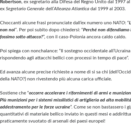
Robertson
, ex segretario alla Difesa del Regno Unito dal 1997 a
ex
Segretario Generale
dell’
Alleanza Atlantica
dal 1999 al 2003.
Choccanti alcune frasi pronunciate dall’ex numero uno
NATO
: “
L
non noi
”
. Per poi subito dopo chiedersi: “
Perché non difendiamo i
fossimo sotto attacco?
”, con il caso-Polonia ancora caldo caldo.
Poi spiega con nonchalance: “Il sostegno occidentale all’Ucraina 
rispondendo agli attacchi bellici con processi in tempo di pace”.
Ed avanza alcune precise richieste a nome di si sa chi (dell’Occi
della
NATO
?) non rivestendo più alcuna carica ufficiale.
Sostiene che “
occorre accelerare i rifornimenti di armi e munizioni
Più munizioni per i sistemi missilistici di artiglieria ad alta mobilit
addestramento per le forze ucraine
”. Come se non bastassero i g
quantitativi di materiale bellico inviato in questi mesi e addirittu
praticamente svuotato di arsenali dei paesi europei!