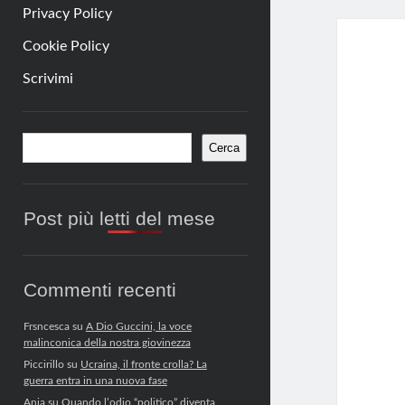
Privacy Policy
Cookie Policy
Scrivimi
Barra
Cerca
Cerca
laterale
Post più letti del mese
Commenti recenti
Frsncesca
su
A Dio Guccini, la voce
malinconica della nostra giovinezza
Piccirillo
su
Ucraina, il fronte crolla? La
guerra entra in una nuova fase
Anja
su
Quando l’odio “politico” diventa