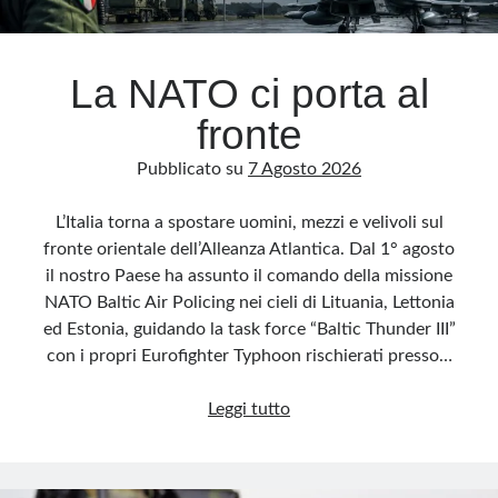
Archivio
La NATO ci porta al
Archivi
fronte
Pubblicato su
7 Agosto 2026
Categorie
Categorie
L’Italia torna a spostare uomini, mezzi e velivoli sul
fronte orientale dell’Alleanza Atlantica. Dal 1° agosto
il nostro Paese ha assunto il comando della missione
NATO Baltic Air Policing nei cieli di Lituania, Lettonia
Questo blog non rappresenta una testata giornalistica, in quanto viene aggiornato
ed Estonia, guidando la task force “Baltic Thunder III”
senza alcuna periodicità. Non può pertanto considerarsi un prodotto editoriale ai
sensi della legge n· 62 del 7.03.2001. L’autore non è responsabile di quanto
con i propri Eurofighter Typhoon rischierati presso…
pubblicato dai lettori nei commenti ai vari post. Saranno comunque cancellati quelli
ritenuti offensivi o lesivi dell’immagine o dell’onorabilità di terzi, di genere spam,
razzisti o che contengano dati personali non conformi al rispetto delle norme sulla
La
privacy. Alcune immagini inserite in questo blog sono tratte da Internet e, pertanto,
Leggi tutto
considerate di pubblico dominio. Qualora la loro pubblicazione violasse eventuali
NATO
diritti d’autore, vi invito a comunicarlo via e-mail a info[at]dinovalle.it e saranno
immediatamente rimosse. L’autore del blog non è responsabile dei siti collegati
ci
tramite link né del loro contenuto, che può essere soggetto a variazioni nel tempo.
porta