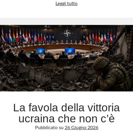
Ucraina,
Leggi tutto
il
fronte
crolla?
La
guerra
entra
in
una
nuova
fase
La favola della vittoria
ucraina che non c’è
Pubblicato su
26 Giugno 2026