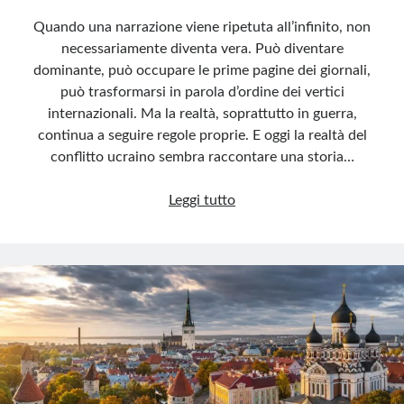
Quando una narrazione viene ripetuta all’infinito, non
necessariamente diventa vera. Può diventare
dominante, può occupare le prime pagine dei giornali,
può trasformarsi in parola d’ordine dei vertici
internazionali. Ma la realtà, soprattutto in guerra,
continua a seguire regole proprie. E oggi la realtà del
conflitto ucraino sembra raccontare una storia…
La
Leggi tutto
favola
della
vittoria
ucraina
che
non
c’è