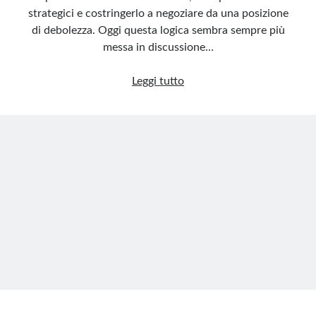
strategici e costringerlo a negoziare da una posizione
di debolezza. Oggi questa logica sembra sempre più
messa in discussione…
Droni,
Leggi tutto
l’arma
che
non
fa
vincere
la
guerra
ma
impedisce
la
pace