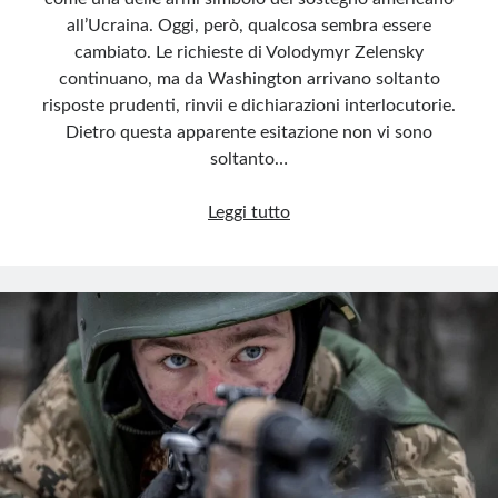
all’Ucraina. Oggi, però, qualcosa sembra essere
cambiato. Le richieste di Volodymyr Zelensky
continuano, ma da Washington arrivano soltanto
risposte prudenti, rinvii e dichiarazioni interlocutorie.
Dietro questa apparente esitazione non vi sono
soltanto…
Patriot
Leggi tutto
finiti?
Gli
USA
lasciano
Kiev
senza
scudo