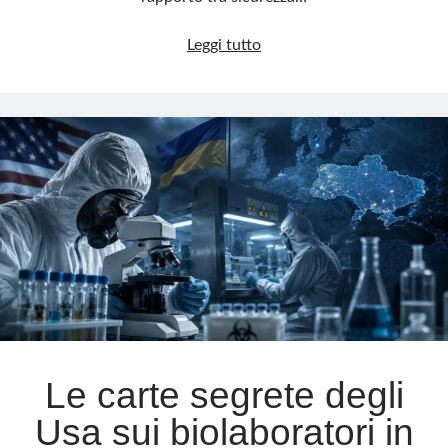
Estonia,
Leggi tutto
quando
la
sicurezza
rischia
di
prevalere
sui
diritti
Le carte segrete degli
Usa sui biolaboratori in