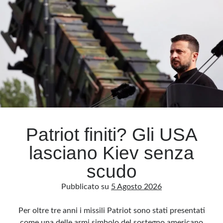
al
fronte
Meta
Accedi
Feed dei contenuti
Feed dei commenti
WordPress.org
Patriot finiti? Gli USA
lasciano Kiev senza
scudo
Pubblicato su
5 Agosto 2026
Per oltre tre anni i missili Patriot sono stati presentati
come una delle armi simbolo del sostegno americano