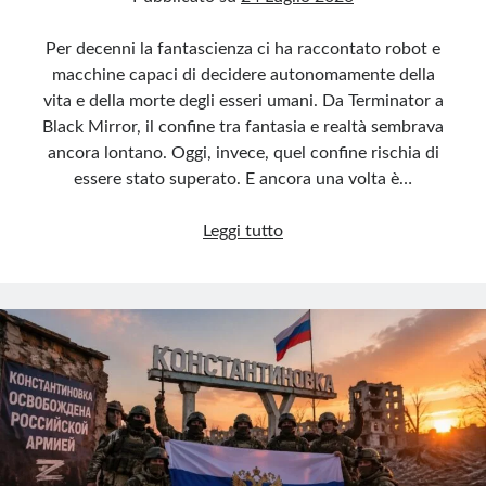
Per decenni la fantascienza ci ha raccontato robot e
macchine capaci di decidere autonomamente della
vita e della morte degli esseri umani. Da Terminator a
Black Mirror, il confine tra fantasia e realtà sembrava
ancora lontano. Oggi, invece, quel confine rischia di
essere stato superato. E ancora una volta è…
Ecco
Leggi tutto
l’assassino
artificiale,
il
drone
che
decide
chi
deve
morire