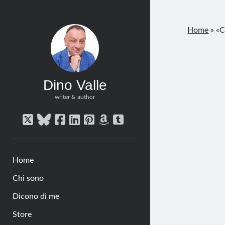
Home
»
«C
Dino Valle
writer & author
twitter
bluesky
facebook
linkedin
pinterest
amazon
tumblr
Home
Chi sono
Dicono di me
Store