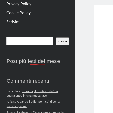
Privacy Policy
Cookie Policy
Scrivimi
Barra
Cerca
Cerca
laterale
Post più letti del mese
Commenti recenti
Piccirillo
su
Ucraina, il fronte crolla? La
guerra entra in una nuova fase
Anja
su
Quando l’odio “politico” diventa
invito a sparare
Anja
su
La strage di Capaci: una crepa nella