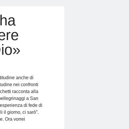
 ha
ere
Dio»
titudine anche di
itudine nei confronti
hetti racconta alla
pellegrinaggi a San
 esperienza di fede di
 il giorno, ci sarò”.
e. Ora vorrei