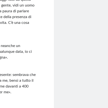
a gente, vidi un uomo
 paura di parlare
e della presenza di
 vita. C’è una cosa
 neanche un
ualunque data, io ci
gna».
presente: sembrava che
 me, bensì a tutto il
ime davanti a 400
er me».