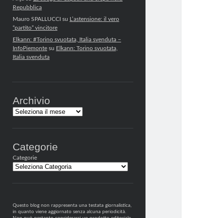
Repubblica
Mauro SPALLUCCI
su
L’astensione: il vero
“partito” vincitore
Elkann: #Torino svuotata, Italia svenduta –
InfoPiemonte
su
Elkann: Torino svuotata,
Italia svenduta
Archivio
Archivi
Categorie
Categorie
Questo blog non rappresenta una testata giornalistica,
in quanto viene aggiornato senza alcuna periodicità.