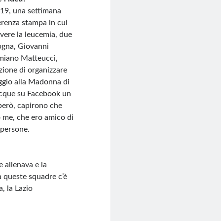
2019, una settimana
renza stampa in cui
vere la leucemia, due
logna, Giovanni
miano Matteucci,
izione di organizzare
ggio alla Madonna di
cque su Facebook un
 però, capirono che
o me, che ero amico di
 persone.
e allenava e la
a queste squadre c’è
, la Lazio