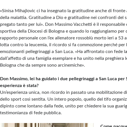
«Sinisa Mihajlovic ci ha insegnato la gratitudine anche di fronte a
della malattia. Gratitudine a Dio e gratitudine nei confronti del
pregato tanto per lui». Don Massimo Vacchetti è il responsabile 
sportiva della Diocesi di Bologna e quando lo raggiungiamo per c
rapporto personale con l’ex allenatore rossoblù morto ieri a 53 a
lotta contro la leucemia, il ricordo si fa commozione perché per 
emozionanti pellegrinaggi a San Luca. «Ha affrontato con fede la
dall’affetto di una famiglia esemplare e ha unito nella preghiera le
Bologna che da sempre sono arcinemiche».
Don Massimo, lei ha guidato i due pellegrinaggi a San Luca per 
esperienza è stata?
Un’esperienza unica, non ricordo in passato una mobilitazione d
dello sport così sentita. Un intero popolo, quello del tifo organi
dipinto come lontano dalla fede, unito per chiedere la sua guar
testimonianza di fede pubblica.
Come nacque 