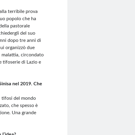
lla terribile prova
 suo popolo che ha
della pastorale
hiedergli del suo
nni dopo tre anni di
lui organizzò due
 malattia, circondato
 tifoserie di Lazio e
Sinisa nel 2019. Che
i tifosi del mondo
zzato, che spesso è
igione. Una grande
l’idea?