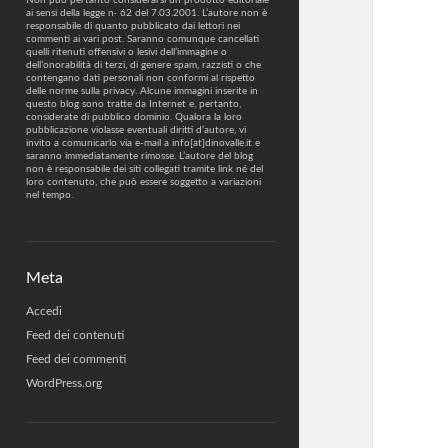
Non può pertanto considerarsi un prodotto editoriale
ai sensi della legge n· 62 del 7.03.2001. L’autore non è
responsabile di quanto pubblicato dai lettori nei
commenti ai vari post. Saranno comunque cancellati
quelli ritenuti offensivi o lesivi dell’immagine o
dell’onorabilità di terzi, di genere spam, razzisti o che
contengano dati personali non conformi al rispetto
delle norme sulla privacy. Alcune immagini inserite in
questo blog sono tratte da Internet e, pertanto,
considerate di pubblico dominio. Qualora la loro
pubblicazione violasse eventuali diritti d’autore, vi
invito a comunicarlo via e-mail a info[at]dinovalle.it e
saranno immediatamente rimosse. L’autore del blog
non è responsabile dei siti collegati tramite link né del
loro contenuto, che può essere soggetto a variazioni
nel tempo.
Meta
Accedi
Feed dei contenuti
Feed dei commenti
WordPress.org