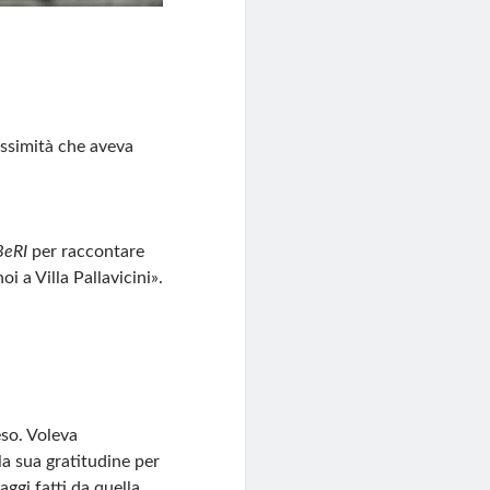
ossimità che aveva
BeRI
per raccontare
i a Villa Pallavicini».
so. Voleva
la sua gratitudine per
aggi fatti da quella