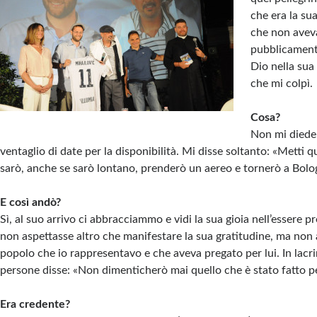
che era la su
che non aveva
pubblicament
Dio nella sua
che mi colpì.
Cosa?
Non mi diede
ventaglio di date per la disponibilità. Mi disse soltanto: «Metti q
sarò, anche se sarò lontano, prenderò un aereo e tornerò a Bolo
E così andò?
Sì, al suo arrivo ci abbracciammo e vidi la sua gioia nell’essere 
non aspettasse altro che manifestare la sua gratitudine, ma non a
popolo che io rappresentavo e che aveva pregato per lui. In lacr
persone disse: «Non dimenticherò mai quello che è stato fatto p
Era credente?