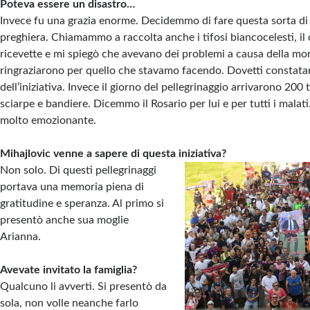
Poteva essere un disastro…
Invece fu una grazia enorme. Decidemmo di fare questa sorta di
preghiera. Chiamammo a raccolta anche i tifosi biancocelesti, il 
ricevette e mi spiegò che avevano dei problemi a causa della mor
ringraziarono per quello che stavamo facendo. Dovetti constatar
dell’iniziativa. Invece il giorno del pellegrinaggio arrivarono 200 t
sciarpe e bandiere. Dicemmo il Rosario per lui e per tutti i mala
molto emozionante.
Mihajlovic venne a sapere di questa iniziativa?
Non solo. Di questi pellegrinaggi
portava una memoria piena di
gratitudine e speranza. Al primo si
presentò anche sua moglie
Arianna.
Avevate invitato la famiglia?
Qualcuno li avvertì. Si presentò da
sola, non volle neanche farlo