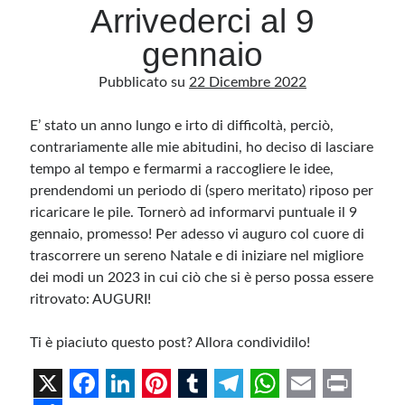
Arrivederci al 9
gennaio
Archivio
Pubblicato su
22 Dicembre 2022
Archivi
E’ stato un anno lungo e irto di difficoltà, perciò,
contrariamente alle mie abitudini, ho deciso di lasciare
Categorie
tempo al tempo e fermarmi a raccogliere le idee,
Categorie
prendendomi un periodo di (spero meritato) riposo per
ricaricare le pile. Tornerò ad informarvi puntuale il 9
gennaio, promesso! Per adesso vi auguro col cuore di
trascorrere un sereno Natale e di iniziare nel migliore
Questo blog non rappresenta una testata giornalistica, in quanto viene aggiornato
senza alcuna periodicità. Non può pertanto considerarsi un prodotto editoriale ai
dei modi un 2023 in cui
ciò che si è perso possa essere
sensi della legge n· 62 del 7.03.2001. L’autore non è responsabile di quanto
pubblicato dai lettori nei commenti ai vari post. Saranno comunque cancellati quelli
ritrovato: AUGURI!
ritenuti offensivi o lesivi dell’immagine o dell’onorabilità di terzi, di genere spam,
razzisti o che contengano dati personali non conformi al rispetto delle norme sulla
privacy. Alcune immagini inserite in questo blog sono tratte da Internet e, pertanto,
Ti è piaciuto questo post? Allora condividilo!
considerate di pubblico dominio. Qualora la loro pubblicazione violasse eventuali
diritti d’autore, vi invito a comunicarlo via e-mail a info[at]dinovalle.it e saranno
immediatamente rimosse. L’autore del blog non è responsabile dei siti collegati
tramite link né del loro contenuto, che può essere soggetto a variazioni nel tempo.