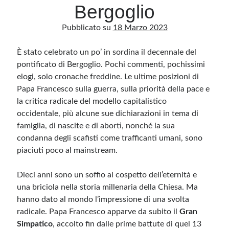
Bergoglio
Pubblicato su
18 Marzo 2023
Archivio
Archivi
È stato celebrato un po’ in sordina il decennale del
pontificato di Bergoglio. Pochi commenti, pochissimi
elogi, solo cronache freddine. Le ultime posizioni di
Categorie
Papa Francesco sulla guerra, sulla priorità della pace e
Categorie
la critica radicale del modello capitalistico
occidentale, più alcune sue dichiarazioni in tema di
famiglia, di nascite e di aborti, nonché la sua
condanna degli scafisti come trafficanti umani, sono
Questo blog non rappresenta una testata giornalistica, in quanto viene aggiornato
piaciuti poco al mainstream.
senza alcuna periodicità. Non può pertanto considerarsi un prodotto editoriale ai
sensi della legge n· 62 del 7.03.2001. L’autore non è responsabile di quanto
pubblicato dai lettori nei commenti ai vari post. Saranno comunque cancellati quelli
Dieci anni sono un soffio al cospetto dell’eternità e
ritenuti offensivi o lesivi dell’immagine o dell’onorabilità di terzi, di genere spam,
razzisti o che contengano dati personali non conformi al rispetto delle norme sulla
una briciola nella storia millenaria della Chiesa. Ma
privacy. Alcune immagini inserite in questo blog sono tratte da Internet e, pertanto,
considerate di pubblico dominio. Qualora la loro pubblicazione violasse eventuali
hanno dato al mondo l’impressione di una svolta
diritti d’autore, vi invito a comunicarlo via e-mail a info[at]dinovalle.it e saranno
immediatamente rimosse. L’autore del blog non è responsabile dei siti collegati
radicale. Papa Francesco apparve da subito il
Gran
tramite link né del loro contenuto, che può essere soggetto a variazioni nel tempo.
Simpatico
, accolto fin dalle prime battute di quel 13