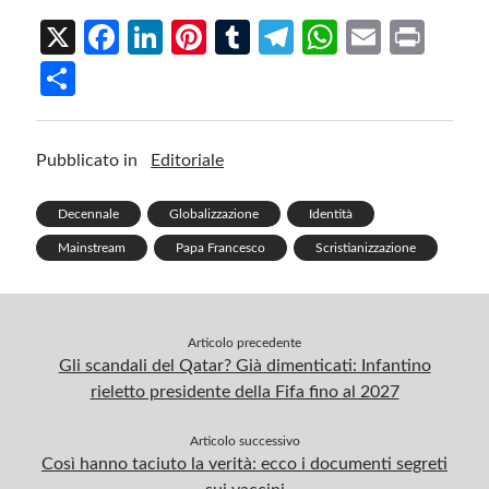
X
Fa
Li
Pi
T
Te
W
E
Pr
ce
n
nt
u
le
h
m
in
S
b
ke
er
m
gr
at
ail
t
h
o
dI
es
bl
a
s
ar
Pubblicato in
Editoriale
o
n
t
r
m
A
e
k
p
Decennale
Globalizzazione
Identità
p
Mainstream
Papa Francesco
Scristianizzazione
Articolo precedente
Gli scandali del Qatar? Già dimenticati: Infantino
rieletto presidente della Fifa fino al 2027
Articolo successivo
Così hanno taciuto la verità: ecco i documenti segreti