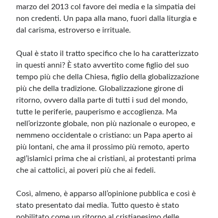
marzo del 2013 col favore dei media e la simpatia dei
non credenti. Un papa alla mano, fuori dalla liturgia e
Meta
dal carisma, estroverso e irrituale.
Accedi
Qual è stato il tratto specifico che lo ha caratterizzato
Feed dei contenuti
in questi anni? È stato avvertito come figlio del suo
Feed dei commenti
tempo più che della Chiesa, figlio della globalizzazione
WordPress.org
più che della tradizione. Globalizzazione girone di
ritorno, ovvero dalla parte di tutti i sud del mondo,
tutte le periferie, pauperismo e accoglienza. Ma
nell’orizzonte globale, non più nazionale o europeo, e
nemmeno occidentale o cristiano: un Papa aperto ai
più lontani, che ama il prossimo più remoto, aperto
agl’islamici prima che ai cristiani, ai protestanti prima
che ai cattolici, ai poveri più che ai fedeli.
Così, almeno, è apparso all’opinione pubblica e così è
stato presentato dai media. Tutto questo è stato
nobilitato come un ritorno al cristianesimo delle