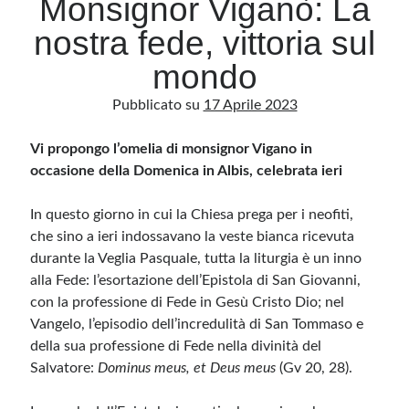
Monsignor Viganò: La
nostra fede, vittoria sul
Archivio
mondo
Archivi
Pubblicato su
17 Aprile 2023
Vi propongo l’omelia di monsignor Vigano in
Categorie
occasione della Domenica in Albis, celebrata ieri
Categorie
In questo giorno in cui la Chiesa prega per i neofiti,
che sino a ieri indossavano la veste bianca ricevuta
durante la Veglia Pasquale, tutta la liturgia è un inno
Questo blog non rappresenta una testata giornalistica, in quanto viene aggiornato
senza alcuna periodicità. Non può pertanto considerarsi un prodotto editoriale ai
alla Fede: l’esortazione dell’Epistola di San Giovanni,
sensi della legge n· 62 del 7.03.2001. L’autore non è responsabile di quanto
pubblicato dai lettori nei commenti ai vari post. Saranno comunque cancellati quelli
con la professione di Fede in Gesù Cristo Dio; nel
ritenuti offensivi o lesivi dell’immagine o dell’onorabilità di terzi, di genere spam,
Vangelo, l’episodio dell’incredulità di San Tommaso e
razzisti o che contengano dati personali non conformi al rispetto delle norme sulla
privacy. Alcune immagini inserite in questo blog sono tratte da Internet e, pertanto,
della sua professione di Fede nella divinità del
considerate di pubblico dominio. Qualora la loro pubblicazione violasse eventuali
diritti d’autore, vi invito a comunicarlo via e-mail a info[at]dinovalle.it e saranno
Salvatore:
Dominus meus, et Deus meus
(Gv 20, 28).
immediatamente rimosse. L’autore del blog non è responsabile dei siti collegati
tramite link né del loro contenuto, che può essere soggetto a variazioni nel tempo.