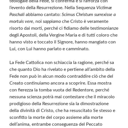
teologale della Fede, si conferma e si rafforza con
l’evento della Resurrezione. Nella Sequenza
Victimæ
Paschali
abbiamo cantato:
Scimus Christum surrexisse a
mortuis vere
, noi
sappiamo
che Cristo è veramente
risorto dai morti, perché ci fidiamo delle testimonianze
degli Apostoli, della Vergine Maria e di tutti coloro che
hanno visto e toccato il Signore, hanno mangiato con
Lui, con Lui hanno parlato e camminato.
La Fede Cattolica non schiaccia la ragione, perché sa
che quanto Dio ha rivelato e pertiene all’ambito della
Fede non può in alcun modo contraddire ciò che del
Creato continuiamo ancora a scoprire. Essa mostra
con fierezza la tomba vuota del Redentore, perché
nessuna scienza potrà mai contestare che il miracolo
prodigioso della Resurrezione sia la dimostrazione
della divinità di Cristo, che ha resuscitato Se stesso e
sconfitto la morte del corpo assieme alla morte
dell’anima, entrambe conseguenza del Peccato