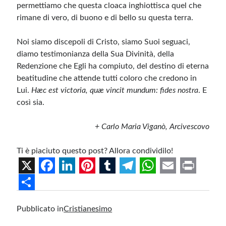
permettiamo che questa cloaca inghiottisca quel che
rimane di vero, di buono e di bello su questa terra.
Noi siamo discepoli di Cristo, siamo Suoi seguaci,
diamo testimonianza della Sua Divinità, della
Redenzione che Egli ha compiuto, del destino di eterna
beatitudine che attende tutti coloro che credono in
Lui.
Hæc est victoria, quæ vincit mundum: fides nostra
. E
così sia.
+ Carlo Maria Viganò, Arcivescovo
Ti è piaciuto questo post? Allora condividilo!
X
F
L
P
T
T
W
E
P
a
i
i
u
e
h
m
r
S
Pubblicato in
Cristianesimo
c
n
n
m
l
a
a
i
h