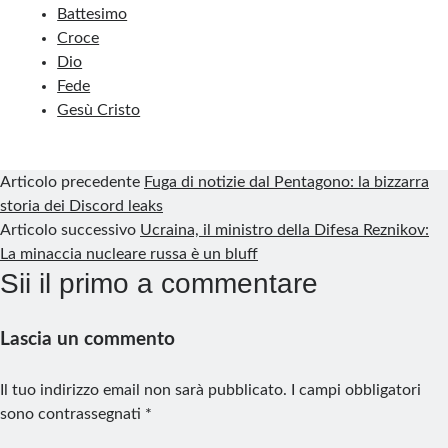
e
k
t
b
e
t
i
n
a
Battesimo
b
e
e
l
g
s
l
t
r
Croce
Dio
o
d
r
r
r
A
e
Fede
o
I
e
a
p
Gesù Cristo
k
n
s
m
p
t
Articolo precedente
Fuga di notizie dal Pentagono: la bizzarra
storia dei Discord leaks
Articolo successivo
Ucraina, il ministro della Difesa Reznikov:
La minaccia nucleare russa è un bluff
Sii il primo a commentare
Lascia un commento
Il tuo indirizzo email non sarà pubblicato.
I campi obbligatori
sono contrassegnati
*