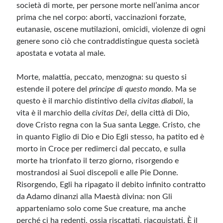
società di morte, per persone morte nell’anima ancor
prima che nel corpo: aborti, vaccinazioni forzate,
eutanasie, oscene mutilazioni, omicidi, violenze di ogni
genere sono ciò che contraddistingue questa società
apostata e votata al male.
Morte, malattia, peccato, menzogna: su questo si
estende il potere del
principe di questo mondo
. Ma se
questo è il marchio distintivo della
civitas diaboli
, la
vita è il marchio della
civitas Dei
, della città di Dio,
dove Cristo regna con la Sua santa Legge. Cristo, che
in quanto Figlio di Dio e Dio Egli stesso, ha patito ed è
morto in Croce per redimerci dal peccato, e sulla
morte ha trionfato il terzo giorno, risorgendo e
mostrandosi ai Suoi discepoli e alle Pie Donne.
Risorgendo, Egli ha ripagato il debito infinito contratto
da Adamo dinanzi alla Maestà divina: non Gli
apparteniamo solo come Sue creature, ma anche
perché ci ha redenti, ossia riscattati, riacquistati. È il