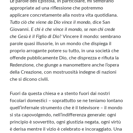
Le parole dell’Epistola, in particolare, mi sembrano
appropriate ad una riflessione che potremmo
Meta
applicare concretamente alla nostra vita quotidiana.
Tutto ciò che viene da Dio vince il mondo
, dice San
Accedi
Giovanni.
E chi è che vince il mondo, se non chi crede
Feed dei contenuti
che Gesù è il Figlio di Dio?
Vincere il mondo: sembrano
Feed dei commenti
parole quasi illusorie, in un mondo che dispiega il
WordPress.org
proprio arrogante potere su tutto, in una società che
offende pubblicamente Dio, che disprezza e rifiuta la
Redenzione, che giunge a manomettere anche l’opera
della Creazione, con mostruosità indegne di nazioni
che si dicono civili.
Fuori da questa chiesa e a stento fuori dai nostri
focolari domestici – soprattutto se ne teniamo lontano
quell’infernale strumento che è il televisore – il mondo
si sta capovolgendo, nell’indifferenza generale: ogni
principio è sovvertito, ogni giustizia negata, ogni virtù
è derisa mentre il vizio è celebrato e incoraggiato. Una