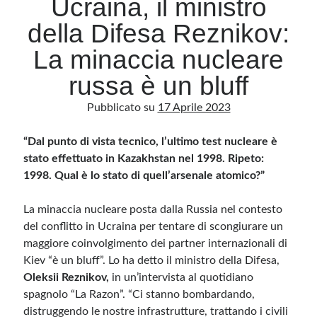
Ucraina, il ministro
della Difesa Reznikov:
Archivio
La minaccia nucleare
Archivi
russa è un bluff
Pubblicato su
17 Aprile 2023
Categorie
Categorie
“Dal punto di vista tecnico, l’ultimo test nucleare è
stato effettuato in Kazakhstan nel 1998. Ripeto:
1998. Qual è lo stato di quell’arsenale atomico?”
Questo blog non rappresenta una testata giornalistica, in quanto viene aggiornato
La minaccia nucleare posta dalla Russia nel contesto
senza alcuna periodicità. Non può pertanto considerarsi un prodotto editoriale ai
sensi della legge n· 62 del 7.03.2001. L’autore non è responsabile di quanto
del conflitto in Ucraina per tentare di scongiurare un
pubblicato dai lettori nei commenti ai vari post. Saranno comunque cancellati quelli
ritenuti offensivi o lesivi dell’immagine o dell’onorabilità di terzi, di genere spam,
maggiore coinvolgimento dei partner internazionali di
razzisti o che contengano dati personali non conformi al rispetto delle norme sulla
Kiev “è un bluff”. Lo ha detto il ministro della Difesa,
privacy. Alcune immagini inserite in questo blog sono tratte da Internet e, pertanto,
considerate di pubblico dominio. Qualora la loro pubblicazione violasse eventuali
Oleksii Reznikov,
in un’intervista al quotidiano
diritti d’autore, vi invito a comunicarlo via e-mail a info[at]dinovalle.it e saranno
immediatamente rimosse. L’autore del blog non è responsabile dei siti collegati
spagnolo “La Razon”. “Ci stanno bombardando,
tramite link né del loro contenuto, che può essere soggetto a variazioni nel tempo.
distruggendo le nostre infrastrutture, trattando i civili