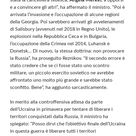
stata la cancelliera tedesca,
Angela Merkel
, a opporsi
e a convincere gli altri”, ha affermato il ministro. “Poi è
arrivata l’invasione e l’occupazione di alcune regioni
della Georgia. Poi sarebbero arrivati ​​gli avvelenamenti
di Salisbury (avvenuti nel 2018 in Regno Unito), le
esplosioni nella Repubblica Ceca e in Bulgaria,
l’occupazione della Crimea nel 2014, Luhansk e
Donetsk… Di nuovo, la stessa dottrina: non provocare
la Russia”, ha proseguito Reznikov. “Il secondo errore è
stato credere che se ci fosse stato uno scontro
militare, un piccolo esercito sovietico ne avrebbe
affrontato uno molto più grande e sarebbe stato
sconfitto. Bene”, ha aggiunto sarcasticamente.
In merito alla controffensiva attesa da parte
dell’Ucraina in primavera per tentare di liberare i
territori conquistati dalla Russia, il ministro ha
spiegato: “Posso dirvi che l’obiettivo finale dell’Ucraina
in questa guerra è liberare tutti i territori