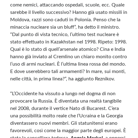
come nemici, attaccando ospedali, scuole, ecc. Quale
sarebbe il livello successivo? Hanno già usato missili in
Meta
Moldova, razzi sono caduti in Polonia. Penso che la
Accedi
minaccia nucleare sia un bluff”, ha detto il ministro.
Feed dei contenuti
“Dal punto di vista tecnico, l’ultimo test nucleare è
Feed dei commenti
stato effettuato in Kazakhstan nel 1998. Ripeto: 1998.
WordPress.org
Qual è lo stato di quell’arsenale atomico? Cina e India
hanno già inviato al Cremlino un chiaro monito contro
l’uso di armi nucleari. È l’ultima linea rossa del mondo.
E dove userebbero tali armamenti? In mare, sui monti,
nelle città, in prima linea?”, ha aggiunto Reznikov.
“L’Occidente ha vissuto a lungo nel dogma di non
provocare la Russia. È diventata una realtà tangibile
nel 2008, durante il vertice Nato di Bucarest. C’era
una possibilità molto reale che l’Ucraina e la Georgia
diventassero nuovi membri. Gli statunitensi erano
favorevoli, così come la maggior parte degli europei. È