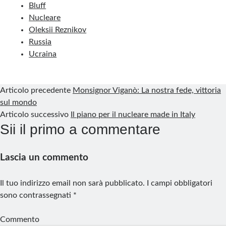
e
k
t
b
e
t
i
n
a
Bluff
b
e
e
l
g
s
l
t
r
Nucleare
Oleksii Reznikov
o
d
r
r
r
A
e
Russia
o
I
e
a
p
Ucraina
k
n
s
m
p
t
Articolo precedente
Monsignor Viganò: La nostra fede, vittoria
sul mondo
Articolo successivo
Il piano per il nucleare made in Italy
Sii il primo a commentare
Lascia un commento
Il tuo indirizzo email non sarà pubblicato.
I campi obbligatori
sono contrassegnati
*
Commento