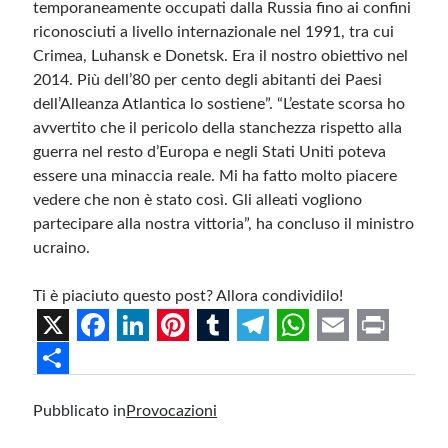
temporaneamente occupati dalla Russia fino ai confini
riconosciuti a livello internazionale nel 1991, tra cui
Crimea, Luhansk e Donetsk. Era il nostro obiettivo nel
2014. Più dell’80 per cento degli abitanti dei Paesi
dell’Alleanza Atlantica lo sostiene”. “L’estate scorsa ho
avvertito che il pericolo della stanchezza rispetto alla
guerra nel resto d’Europa e negli Stati Uniti poteva
essere una minaccia reale. Mi ha fatto molto piacere
vedere che non è stato così. Gli alleati vogliono
partecipare alla nostra vittoria”, ha concluso il ministro
ucraino.
Ti è piaciuto questo post? Allora condividilo!
X
F
L
P
T
T
W
E
P
a
i
i
u
e
h
m
r
S
Pubblicato in
Provocazioni
c
n
n
m
l
a
a
i
h