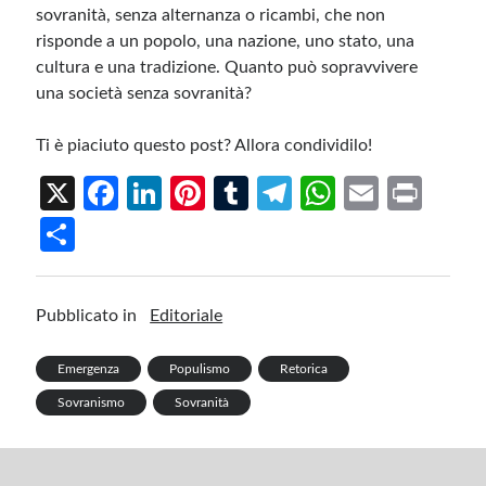
sovranità, senza alternanza o ricambi, che non
risponde a un popolo, una nazione, uno stato, una
cultura e una tradizione. Quanto può sopravvivere
una società senza sovranità?
Ti è piaciuto questo post? Allora condividilo!
X
Fa
Li
Pi
T
Te
W
E
Pr
ce
n
nt
u
le
h
m
in
S
b
ke
er
m
gr
at
ail
t
h
o
dI
es
bl
a
s
ar
Pubblicato in
Editoriale
o
n
t
r
m
A
e
k
p
Emergenza
Populismo
Retorica
p
Sovranismo
Sovranità