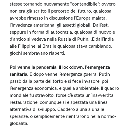
stesse tornando nuovamente “contendibile”; ovvero
non era già scritto il percorso del futuro, qualcosa
Meta
avrebbe rimesso in discussione l’Europa malata,
l’invadenza americana, gli assetti globali. Dall’est,
Accedi
seppure in forma di autocrazia, qualcosa di nuovo e
Feed dei contenuti
d’antico si vedeva nella Russia di Putin…E dall’India
Feed dei commenti
alle Filippine, al Brasile qualcosa stava cambiando. I
WordPress.org
giochi sembravano riaperti.
Poi venne la pandemia, il lockdown, l’emergenza
sanitaria.
E dopo venne l’emergenza guerra, Putin
passò dalla parte del torto e si fece invasore; poi
l’emergenza economica, e quella ambientale. Il quadro
mondiale fu stravolto, forse c’è stata un’inavvertita
restaurazione, comunque si è spezzata una linea
alternativa di sviluppo. Caddero a una a una le
speranze, o semplicemente rientrarono nella normo-
globalità.