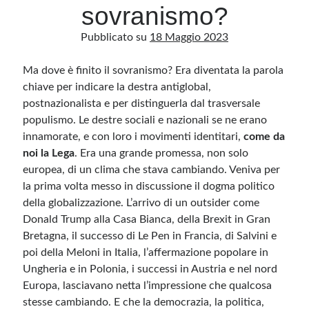
sovranismo?
Pubblicato su
18 Maggio 2023
Archivio
Archivi
Ma dove è finito il sovranismo? Era diventata la parola
chiave per indicare la destra antiglobal,
postnazionalista e per distinguerla dal trasversale
Categorie
populismo. Le destre sociali e nazionali se ne erano
Categorie
innamorate, e con loro i movimenti identitari,
come da
noi la Lega
. Era una grande promessa, non solo
europea, di un clima che stava cambiando. Veniva per
la prima volta messo in discussione il dogma politico
Questo blog non rappresenta una testata giornalistica, in quanto viene aggiornato
della globalizzazione. L’arrivo di un outsider come
senza alcuna periodicità. Non può pertanto considerarsi un prodotto editoriale ai
sensi della legge n· 62 del 7.03.2001. L’autore non è responsabile di quanto
Donald Trump alla Casa Bianca, della Brexit in Gran
pubblicato dai lettori nei commenti ai vari post. Saranno comunque cancellati quelli
Bretagna, il successo di Le Pen in Francia, di Salvini e
ritenuti offensivi o lesivi dell’immagine o dell’onorabilità di terzi, di genere spam,
razzisti o che contengano dati personali non conformi al rispetto delle norme sulla
poi della Meloni in Italia, l’affermazione popolare in
privacy. Alcune immagini inserite in questo blog sono tratte da Internet e, pertanto,
considerate di pubblico dominio. Qualora la loro pubblicazione violasse eventuali
Ungheria e in Polonia, i successi in Austria e nel nord
diritti d’autore, vi invito a comunicarlo via e-mail a info[at]dinovalle.it e saranno
immediatamente rimosse. L’autore del blog non è responsabile dei siti collegati
Europa, lasciavano netta l’impressione che qualcosa
tramite link né del loro contenuto, che può essere soggetto a variazioni nel tempo.
stesse cambiando. E che la democrazia, la politica,