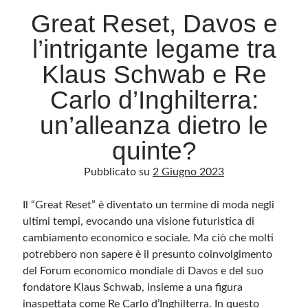
Great Reset, Davos e
l’intrigante legame tra
Archivio
Archivi
Klaus Schwab e Re
Carlo d’Inghilterra:
Categorie
un’alleanza dietro le
Categorie
quinte?
Pubblicato su
2 Giugno 2023
Questo blog non rappresenta una testata giornalistica, in quanto viene aggiornato
Il “Great Reset” è diventato un termine di moda negli
senza alcuna periodicità. Non può pertanto considerarsi un prodotto editoriale ai
sensi della legge n· 62 del 7.03.2001. L’autore non è responsabile di quanto
ultimi tempi, evocando una visione futuristica di
pubblicato dai lettori nei commenti ai vari post. Saranno comunque cancellati quelli
ritenuti offensivi o lesivi dell’immagine o dell’onorabilità di terzi, di genere spam,
cambiamento economico e sociale. Ma ciò che molti
razzisti o che contengano dati personali non conformi al rispetto delle norme sulla
privacy. Alcune immagini inserite in questo blog sono tratte da Internet e, pertanto,
potrebbero non sapere è il presunto coinvolgimento
considerate di pubblico dominio. Qualora la loro pubblicazione violasse eventuali
del Forum economico mondiale di Davos e del suo
diritti d’autore, vi invito a comunicarlo via e-mail a info[at]dinovalle.it e saranno
immediatamente rimosse. L’autore del blog non è responsabile dei siti collegati
fondatore Klaus Schwab, insieme a una figura
tramite link né del loro contenuto, che può essere soggetto a variazioni nel tempo.
inaspettata come Re Carlo d’Inghilterra. In questo