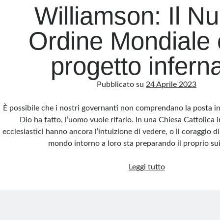
Williamson: Il N
Ordine Mondiale 
progetto infern
Pubblicato su
24 Aprile 2023
È possibile che i nostri governanti non comprendano la posta in
Dio ha fatto, l’uomo vuole rifarlo. In una Chiesa Cattolica 
ecclesiastici hanno ancora l’intuizione di vedere, o il coraggio d
mondo intorno a loro sta preparando il proprio su
Williamson:
Leggi tutto
Il
Nuovo
Ordine
Mondiale