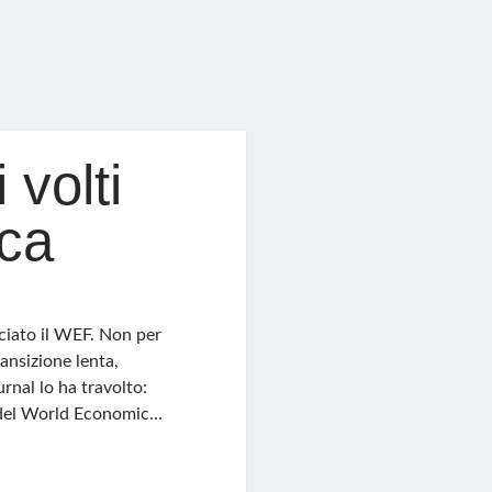
volti
ca
ciato il WEF. Non per
ansizione lenta,
rnal lo ha travolto:
no del World Economic…