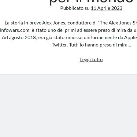
Pubblicato su
11 Aprile 2023
La storia in breve Alex Jones, conduttore di “The Alex Jones 
Infowars.com, è stato uno dei primi ad essere preso di mira da 
Ad agosto 2018, era già stato rimosso uniformemente da Apple
Twitter. Tutti lo hanno preso di mira…
Il
Leggi tutto
grande
reset
e
la
guerra
per
il
mondo