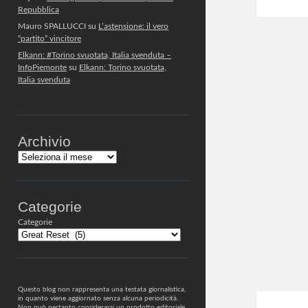
Repubblica
Mauro SPALLUCCI
su
L’astensione: il vero
“partito” vincitore
Elkann: #Torino svuotata, Italia svenduta –
InfoPiemonte
su
Elkann: Torino svuotata,
Italia svenduta
Archivio
Archivi
Categorie
Categorie
Questo blog non rappresenta una testata giornalistica,
in quanto viene aggiornato senza alcuna periodicità.
Non può pertanto considerarsi un prodotto editoriale