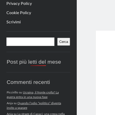
Privacy Policy
Cookie Policy
Scrivimi
Barra
Cerca
Cerca
laterale
Post più letti del mese
Commenti recenti
Piccirillo
su
Ucraina, il fronte crolla? La
guerra entra in una nuova fase
Anja
su
Quando l’odio “politico” diventa
invito a sparare
Anja
su
La strage di Capaci: una crepa nella