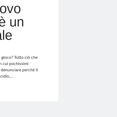
uovo
è un
ale
 gioco? Tutto ciò che
in cui pochissimi
i denunciare perché il
icidio,…