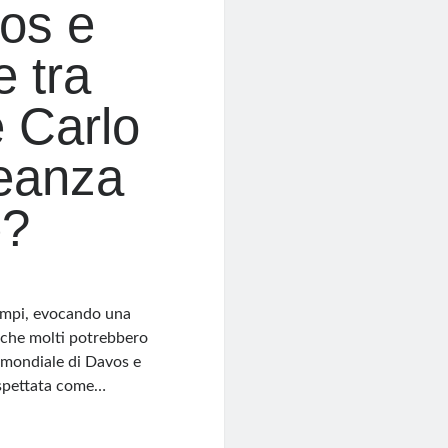
os e
e tra
 Carlo
leanza
e?
tempi, evocando una
 che molti potrebbero
 mondiale di Davos e
aspettata come…