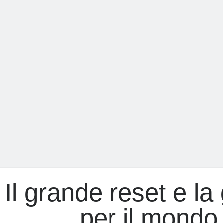
è
un
progetto
infernale
Il grande reset e la
per il mondo