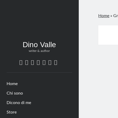
Home
»
Gr
Dino Valle
writer & author
twitter
bluesky
facebook
linkedin
pinterest
amazon
tumblr
Home
Chi sono
Dicono di me
Store