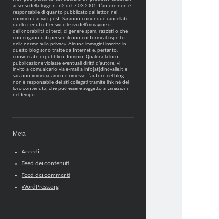
ai sensi della legge n· 62 del 7.03.2001. L’autore non è
responsabile di quanto pubblicato dai lettori nei
commenti ai vari post. Saranno comunque cancellati
quelli ritenuti offensivi o lesivi dell’immagine o
dell’onorabilità di terzi, di genere spam, razzisti o che
contengano dati personali non conformi al rispetto
delle norme sulla privacy. Alcune immagini inserite in
questo blog sono tratte da Internet e, pertanto,
considerate di pubblico dominio. Qualora la loro
pubblicazione violasse eventuali diritti d’autore, vi
invito a comunicarlo via e-mail a info[at]dinovalle.it e
saranno immediatamente rimosse. L’autore del blog
non è responsabile dei siti collegati tramite link né del
loro contenuto, che può essere soggetto a variazioni
nel tempo.
Meta
Accedi
Feed dei contenuti
Feed dei commenti
WordPress.org