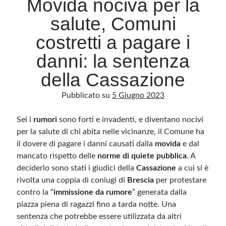
Movida nociva per la
salute, Comuni
Archivio
costretti a pagare i
Archivi
danni: la sentenza
della Cassazione
Categorie
Pubblicato su
5 Giugno 2023
Categorie
Sei i
rumori
sono forti e invadenti, e diventano nocivi
per la salute di chi abita nelle vicinanze, il Comune ha
il dovere di pagare i danni causati dalla
movida
e dal
Questo blog non rappresenta una testata giornalistica, in quanto viene aggiornato
senza alcuna periodicità. Non può pertanto considerarsi un prodotto editoriale ai
mancato rispetto delle
norme di quiete pubblica
. A
sensi della legge n· 62 del 7.03.2001. L’autore non è responsabile di quanto
pubblicato dai lettori nei commenti ai vari post. Saranno comunque cancellati quelli
deciderlo sono stati i giudici della
Cassazione
a cui si è
ritenuti offensivi o lesivi dell’immagine o dell’onorabilità di terzi, di genere spam,
razzisti o che contengano dati personali non conformi al rispetto delle norme sulla
rivolta una coppia di coniugi di
Brescia
per protestare
privacy. Alcune immagini inserite in questo blog sono tratte da Internet e, pertanto,
contro la “
considerate di pubblico dominio. Qualora la loro pubblicazione violasse eventuali
immissione da rumore
” generata dalla
diritti d’autore, vi invito a comunicarlo via e-mail a info[at]dinovalle.it e saranno
piazza piena di ragazzi fino a tarda notte. Una
immediatamente rimosse. L’autore del blog non è responsabile dei siti collegati
tramite link né del loro contenuto, che può essere soggetto a variazioni nel tempo.
sentenza che potrebbe essere utilizzata da altri