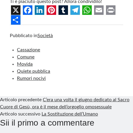
Ti è piaciuto questo post? Allora condividilo!
X
F
L
P
T
T
W
E
P
a
i
i
u
e
h
m
r
S
Pubblicato in
Società
c
n
n
m
l
a
a
i
h
e
k
t
b
e
t
i
n
a
Cassazione
b
e
e
l
g
s
l
t
r
Comune
Movida
o
d
r
r
r
A
e
Quiete pubblica
o
I
e
a
p
Rumori nocivi
k
n
s
m
p
t
Articolo precedente
C’era una volta il giugno dedicato al Sacro
Cuore di Gesù, ora è il mese dell’orgoglio omosessuale
Articolo successivo
La Sostituzione dell’Umano
Sii il primo a commentare