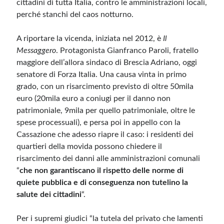
cittadini di tutta Italia, contro le amministrazioni locali,
perché stanchi del caos notturno.
Meta
A riportare la vicenda, iniziata nel 2012, è
Il
Accedi
Messaggero
. Protagonista Gianfranco Paroli, fratello
Feed dei contenuti
maggiore dell’allora sindaco di Brescia Adriano, oggi
Feed dei commenti
senatore di Forza Italia. Una causa vinta in primo
WordPress.org
grado, con un risarcimento previsto di oltre 50mila
euro (20mila euro a coniugi per il danno non
patrimoniale, 9mila per quello patrimoniale, oltre le
spese processuali), e persa poi in appello con la
Cassazione che adesso riapre il caso: i residenti dei
quartieri della movida possono chiedere il
risarcimento dei danni alle amministrazioni comunali
“
che non garantiscano il rispetto delle norme di
quiete pubblica e di conseguenza non tutelino la
salute dei cittadini
“.
Per i supremi giudici “la tutela del privato che lamenti