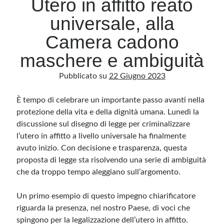
Utero in affitto reato
universale, alla
Archivio
Camera cadono
Archivi
maschere e ambiguità
Pubblicato su
22 Giugno 2023
Categorie
Categorie
È tempo di celebrare un importante passo avanti nella
protezione della vita e della dignità umana. Lunedì la
discussione sul disegno di legge per criminalizzare
l’utero in affitto a livello universale ha finalmente
Questo blog non rappresenta una testata giornalistica, in quanto viene aggiornato
avuto inizio. Con decisione e trasparenza, questa
senza alcuna periodicità. Non può pertanto considerarsi un prodotto editoriale ai
sensi della legge n· 62 del 7.03.2001. L’autore non è responsabile di quanto
proposta di legge sta risolvendo una serie di ambiguità
pubblicato dai lettori nei commenti ai vari post. Saranno comunque cancellati quelli
ritenuti offensivi o lesivi dell’immagine o dell’onorabilità di terzi, di genere spam,
che da troppo tempo aleggiano sull’argomento.
razzisti o che contengano dati personali non conformi al rispetto delle norme sulla
privacy. Alcune immagini inserite in questo blog sono tratte da Internet e, pertanto,
considerate di pubblico dominio. Qualora la loro pubblicazione violasse eventuali
Un primo esempio di questo impegno chiarificatore
diritti d’autore, vi invito a comunicarlo via e-mail a info[at]dinovalle.it e saranno
immediatamente rimosse. L’autore del blog non è responsabile dei siti collegati
riguarda la presenza, nel nostro Paese, di voci che
tramite link né del loro contenuto, che può essere soggetto a variazioni nel tempo.
spingono per la legalizzazione dell’utero in affitto.