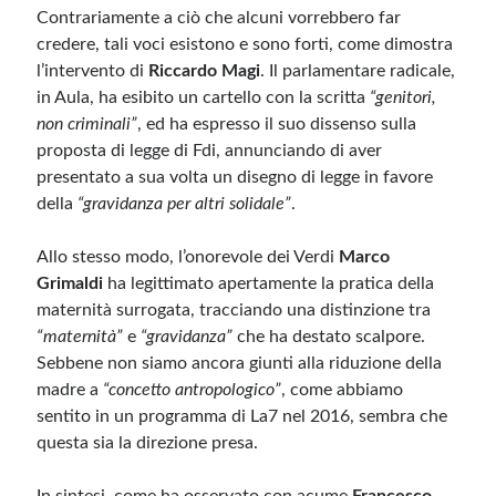
Contrariamente a ciò che alcuni vorrebbero far
credere, tali voci esistono e sono forti, come dimostra
Meta
l’intervento di
Riccardo Magi
. Il parlamentare radicale,
Accedi
in Aula, ha esibito un cartello con la scritta
“genitori,
Feed dei contenuti
non criminali”
, ed ha espresso il suo dissenso sulla
Feed dei commenti
proposta di legge di Fdi, annunciando di aver
WordPress.org
presentato a sua volta un disegno di legge in favore
della
“gravidanza per altri solidale”
.
Allo stesso modo, l’onorevole dei Verdi
Marco
Grimaldi
ha legittimato apertamente la pratica della
maternità surrogata, tracciando una distinzione tra
“maternità”
e
“gravidanza”
che ha destato scalpore.
Sebbene non siamo ancora giunti alla riduzione della
madre a
“concetto antropologico”
, come abbiamo
sentito in un programma di La7 nel 2016, sembra che
questa sia la direzione presa.