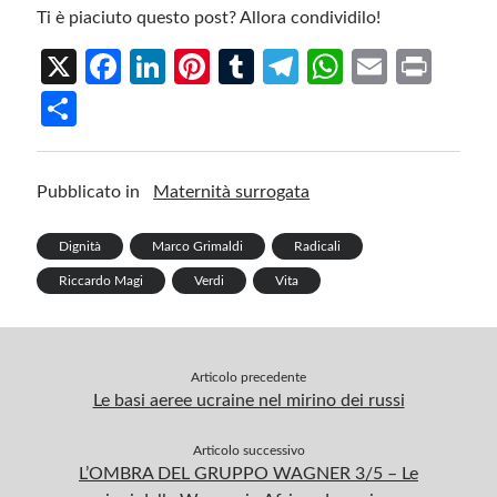
Ti è piaciuto questo post? Allora condividilo!
X
Fa
Li
Pi
T
Te
W
E
Pr
ce
n
nt
u
le
h
m
in
S
b
ke
er
m
gr
at
ail
t
h
o
dI
es
bl
a
s
ar
Pubblicato in
Maternità surrogata
o
n
t
r
m
A
e
k
p
Dignità
Marco Grimaldi
Radicali
p
Riccardo Magi
Verdi
Vita
Articolo precedente
Le basi aeree ucraine nel mirino dei russi
Articolo successivo
L’OMBRA DEL GRUPPO WAGNER 3/5 – Le