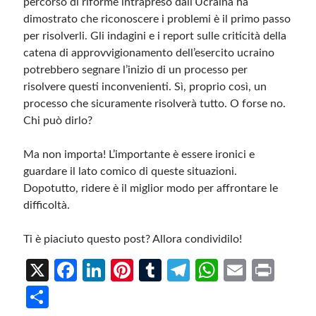
percorso di riforme intrapreso dall’Ucraina ha
dimostrato che riconoscere i problemi è il primo passo
per risolverli. Gli indagini e i report sulle criticità della
catena di approvvigionamento dell’esercito ucraino
potrebbero segnare l’inizio di un processo per
risolvere questi inconvenienti. Sì, proprio così, un
processo che sicuramente risolverà tutto. O forse no.
Chi può dirlo?
Ma non importa! L’importante è essere ironici e
guardare il lato comico di queste situazioni.
Dopotutto, ridere è il miglior modo per affrontare le
difficoltà.
Ti è piaciuto questo post? Allora condividilo!
X
Fa
Li
Pi
T
Te
W
E
Pr
ce
n
nt
u
le
h
m
in
S
b
ke
er
m
gr
at
ail
t