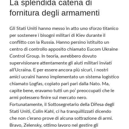
La splendida catena di
fornitura degli armamenti
Meta
Accedi
Gli Stati Uniti hanno messo in atto uno sforzo titanico
Feed dei contenuti
per sostenere i bisogni militari di Kiev durante il
Feed dei commenti
conflitto con la Russia. Hanno persino istituito un
WordPress.org
centro di controllo apposito chiamato Eucom Ukraine
Control Group. In teoria, avrebbero dovuto
supervisionare attentamente gli aiuti militari inviati
all’Ucraina. E per essere ancora più sicuri, i nostri
amici ucraini hanno implementato un sistema logistico
chiamato Logfas, copiato pari pari dalla Nato. Ma,
capite bene, eravamo tutti un po’ preoccupati che le
armi potessero finire sul mercato nero.
Fortunatamente, il Sottosegretario della Difesa degli
Stati Uniti, Colin Kahl, ci ha tranquillizzati dicendo
che non c’erano prove di alcuna sottrazione di armi.
Bravo, Zelensky, ottimo lavoro nel gestire gli