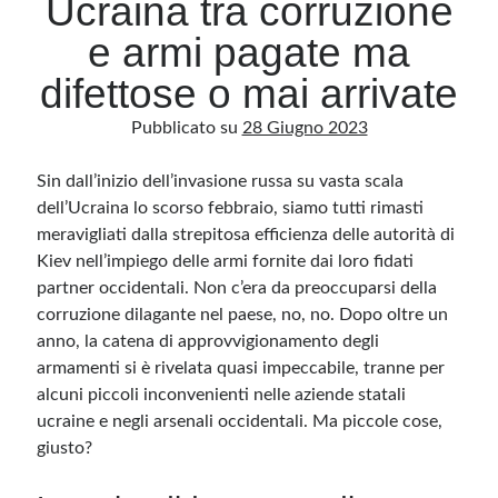
Ucraina tra corruzione
e armi pagate ma
Archivio
difettose o mai arrivate
Archivi
Pubblicato su
28 Giugno 2023
Sin dall’inizio dell’invasione russa su vasta scala
Categorie
dell’Ucraina lo scorso febbraio, siamo tutti rimasti
Categorie
meravigliati dalla strepitosa efficienza delle autorità di
Kiev nell’impiego delle armi fornite dai loro fidati
partner occidentali. Non c’era da preoccuparsi della
corruzione dilagante nel paese, no, no. Dopo oltre un
Questo blog non rappresenta una testata giornalistica, in quanto viene aggiornato
senza alcuna periodicità. Non può pertanto considerarsi un prodotto editoriale ai
anno, la catena di approvvigionamento degli
sensi della legge n· 62 del 7.03.2001. L’autore non è responsabile di quanto
pubblicato dai lettori nei commenti ai vari post. Saranno comunque cancellati quelli
armamenti si è rivelata quasi impeccabile, tranne per
ritenuti offensivi o lesivi dell’immagine o dell’onorabilità di terzi, di genere spam,
alcuni piccoli inconvenienti nelle aziende statali
razzisti o che contengano dati personali non conformi al rispetto delle norme sulla
privacy. Alcune immagini inserite in questo blog sono tratte da Internet e, pertanto,
ucraine e negli arsenali occidentali. Ma piccole cose,
considerate di pubblico dominio. Qualora la loro pubblicazione violasse eventuali
diritti d’autore, vi invito a comunicarlo via e-mail a info[at]dinovalle.it e saranno
giusto?
immediatamente rimosse. L’autore del blog non è responsabile dei siti collegati
tramite link né del loro contenuto, che può essere soggetto a variazioni nel tempo.