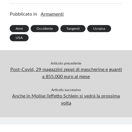
h
o
dI
es
bl
a
s
ar
Pubblicato in
Armamenti
o
n
t
r
m
A
e
k
p
Armi
Occidente
Tangenti
Ucraina
p
USA
Articolo precedente
Post-Covid, 29 magazzini zeppi di mascherine e guanti
a 855.000 euro al mese
Articolo successivo
Anche in Molise l’effetto Schlein si vedrà la prossima
volta