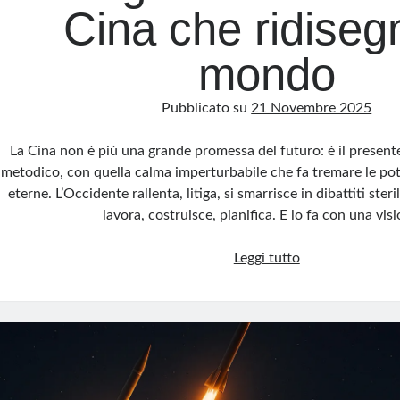
Cina che ridisegn
mondo
Pubblicato su
21 Novembre 2025
La Cina non è più una grande promessa del futuro: è il presente
metodico, con quella calma imperturbabile che fa tremare le pot
eterne. L’Occidente rallenta, litiga, si smarrisce in dibattiti steri
lavora, costruisce, pianifica. E lo fa con una vi
Dragone
Leggi tutto
in
ascesa:
la
Cina
che
ridisegna