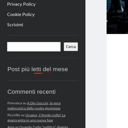
Privacy Policy
Cookie Policy
Scrivimi
Barra
Cerca
Cerca
laterale
Post più letti del mese
Commenti recenti
Frsncesca
su
A Dio Guccini, la voce
malinconica della nostra giovinezza
Piccirillo
su
Ucraina, il fronte crolla? La
guerra entra in una nuova fase
Anja
su
Quando l’odio “politico” diventa