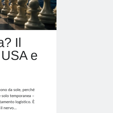
? Il
a USA e
cono da sole, perché
he solo temporanea –
tamento logistico. È
 il nervo…