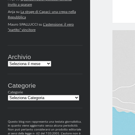
invito a sparare
Anja
su
La strage di Capaci: una crepa nella
Repubblica
Mauro SPALLUCCI
su
L’astensione: il vero
“partito” vincitore
Archivio
Archivi
Categorie
Categorie
Questo blog non rappresenta una testata giornalistica,
in quanto viene aggiornato senza alcuna periodicità.
Non può pertanto considerarsi un prodotto editoriale
ai sensi della legge n· 62 del 7.03.2001. L’autore non è