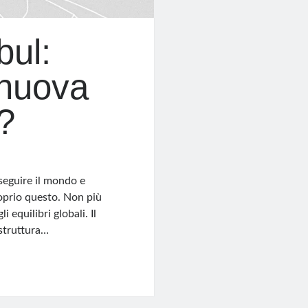
bul:
 nuova
?
nseguire il mondo e
roprio questo. Non più
equilibri globali. Il
astruttura…