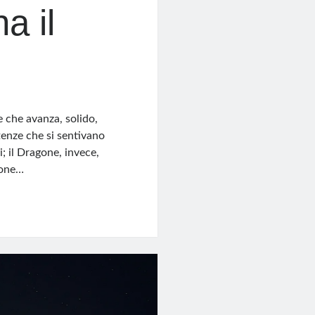
a il
 che avanza, solido,
enze che si sentivano
li; il Dragone, invece,
sione…