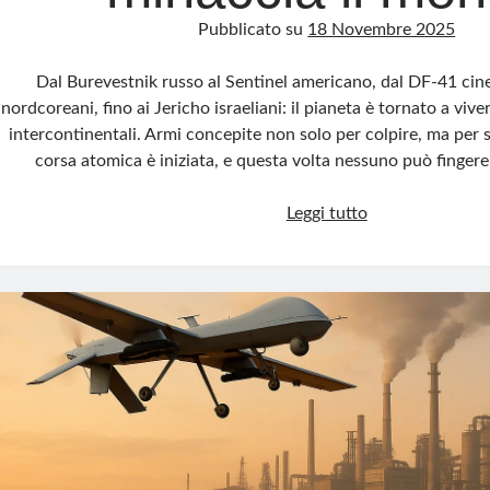
Pubblicato su
18 Novembre 2025
Dal Burevestnik russo al Sentinel americano, dal DF-41 ci
nordcoreani, fino ai Jericho israeliani: il pianeta è tornato a viver
intercontinentali. Armi concepite non solo per colpire, ma per
corsa atomica è iniziata, e questa volta nessuno può fingere
Missili
Leggi tutto
a
lunga
gittata:
la
corsa
atomica
che
minaccia
il
mondo