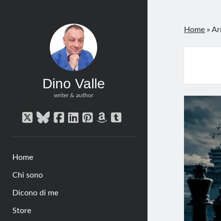
Home
»
Ar
Dino Valle
writer & author
twitter
bluesky
facebook
linkedin
pinterest
amazon
tumblr
Home
Chi sono
Dicono di me
Store