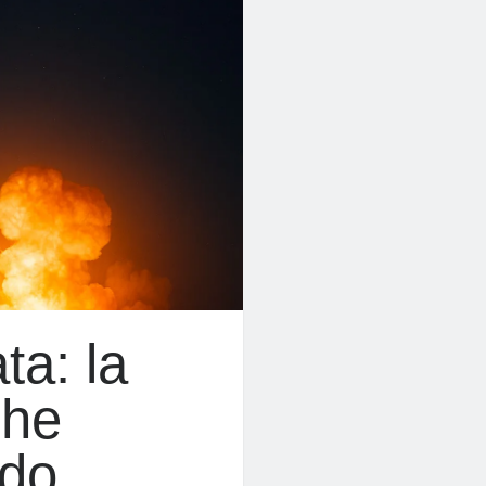
ta: la
che
ndo