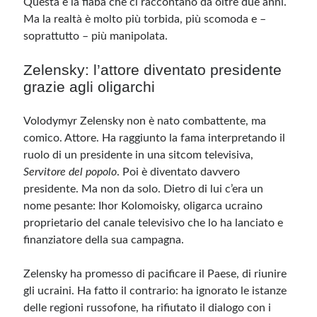
Questa è la fiaba che ci raccontano da oltre due anni.
Ma la realtà è molto più torbida, più scomoda e –
soprattutto – più manipolata.
Meta
Accedi
Zelensky: l’attore diventato presidente
Feed dei contenuti
grazie agli oligarchi
Feed dei commenti
WordPress.org
Volodymyr Zelensky non è nato combattente, ma
comico. Attore. Ha raggiunto la fama interpretando il
ruolo di un presidente in una sitcom televisiva,
Servitore del popolo
. Poi è diventato davvero
presidente. Ma non da solo. Dietro di lui c’era un
nome pesante: Ihor Kolomoisky, oligarca ucraino
proprietario del canale televisivo che lo ha lanciato e
finanziatore della sua campagna.
Zelensky ha promesso di pacificare il Paese, di riunire
gli ucraini. Ha fatto il contrario: ha ignorato le istanze
delle regioni russofone, ha rifiutato il dialogo con i