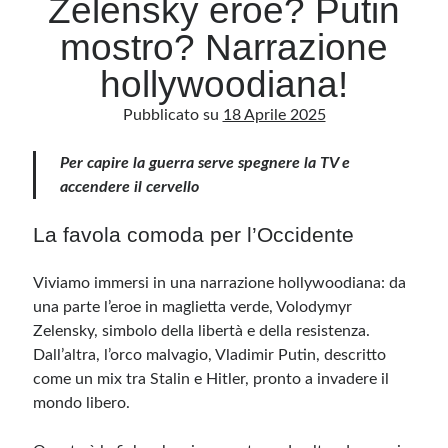
Zelensky eroe? Putin
mostro? Narrazione
Archivio
hollywoodiana!
Archivi
Pubblicato su
18 Aprile 2025
Categorie
Per capire la guerra serve spegnere la TV e
accendere il cervello
Categorie
La favola comoda per l’Occidente
Viviamo immersi in una narrazione hollywoodiana: da
Questo blog non rappresenta una testata giornalistica, in quanto viene aggiornato
senza alcuna periodicità. Non può pertanto considerarsi un prodotto editoriale ai
una parte l’eroe in maglietta verde, Volodymyr
sensi della legge n· 62 del 7.03.2001. L’autore non è responsabile di quanto
pubblicato dai lettori nei commenti ai vari post. Saranno comunque cancellati quelli
Zelensky, simbolo della libertà e della resistenza.
ritenuti offensivi o lesivi dell’immagine o dell’onorabilità di terzi, di genere spam,
Dall’altra, l’orco malvagio, Vladimir Putin, descritto
razzisti o che contengano dati personali non conformi al rispetto delle norme sulla
privacy. Alcune immagini inserite in questo blog sono tratte da Internet e, pertanto,
come un mix tra Stalin e Hitler, pronto a invadere il
considerate di pubblico dominio. Qualora la loro pubblicazione violasse eventuali
diritti d’autore, vi invito a comunicarlo via e-mail a info[at]dinovalle.it e saranno
mondo libero.
immediatamente rimosse. L’autore del blog non è responsabile dei siti collegati
tramite link né del loro contenuto, che può essere soggetto a variazioni nel tempo.