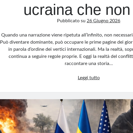
ucraina che non
Pubblicato su
26 Giugno 2026
Quando una narrazione viene ripetuta all’infinito, non necessar
Può diventare dominante, può occupare le prime pagine dei giorn
in parola d’ordine dei vertici internazionali. Ma la realtà, sop
continua a seguire regole proprie. E oggi la realtà del confli
raccontare una storia…
La
Leggi tutto
favola
della
vittoria
ucraina
che
non
c’è