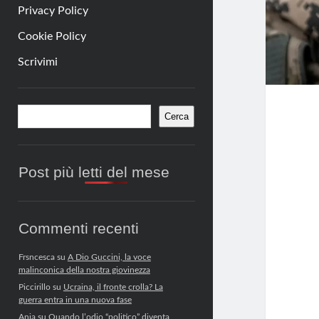
Privacy Policy
Cookie Policy
Scrivimi
Barra
Cerca
Cerca
laterale
Post più letti del mese
Commenti recenti
Frsncesca
su
A Dio Guccini, la voce
malinconica della nostra giovinezza
Piccirillo
su
Ucraina, il fronte crolla? La
guerra entra in una nuova fase
Anja
su
Quando l’odio “politico” diventa