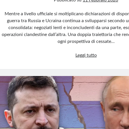
Pubblicato su
11 Febbraio 2026
Mentre a livello ufficiale si moltiplicano dichiarazioni di disponi
guerra tra Russia e Ucraina continua a svilupparsi secondo 
consolidata: negoziati lenti e inconcludenti da una parte, esc
operazioni clandestine dall’altra. Una doppia traiettoria che re
ogni prospettiva di cessate…
Ucraina
Leggi tutto
e
Russia:
diplomazia
di
facciata,
guerra
reale