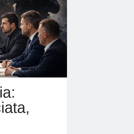
ia:
iata,