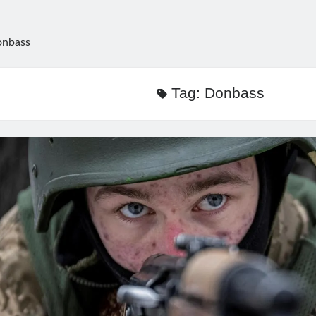
nbass
Tag:
Donbass