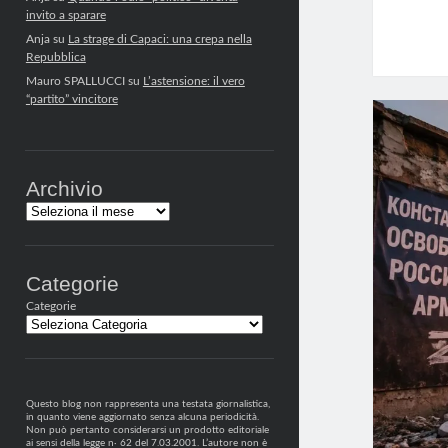
invito a sparare
Anja
su
La strage di Capaci: una crepa nella
Repubblica
Mauro SPALLUCCI
su
L’astensione: il vero
“partito” vincitore
Archivio
Archivi
Categorie
Categorie
Questo blog non rappresenta una testata giornalistica,
in quanto viene aggiornato senza alcuna periodicità.
Non può pertanto considerarsi un prodotto editoriale
ai sensi della legge n· 62 del 7.03.2001. L’autore non è