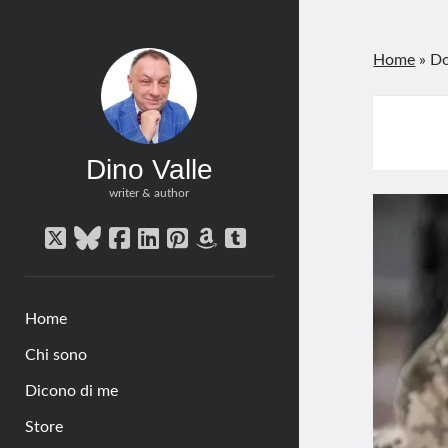
Home
»
Do
Dino Valle
writer & author
twitter
bluesky
facebook
linkedin
pinterest
amazon
tumblr
Home
Chi sono
Dicono di me
Store