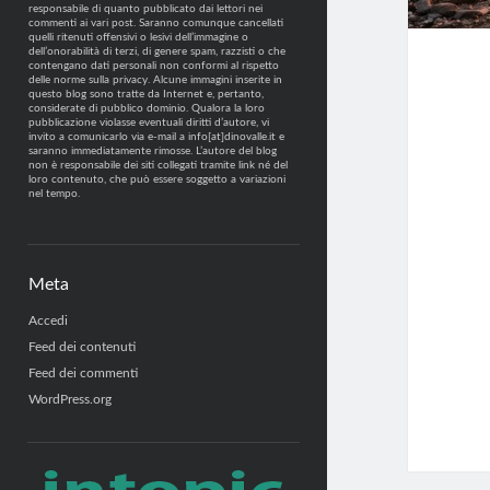
responsabile di quanto pubblicato dai lettori nei
commenti ai vari post. Saranno comunque cancellati
quelli ritenuti offensivi o lesivi dell’immagine o
dell’onorabilità di terzi, di genere spam, razzisti o che
contengano dati personali non conformi al rispetto
delle norme sulla privacy. Alcune immagini inserite in
questo blog sono tratte da Internet e, pertanto,
considerate di pubblico dominio. Qualora la loro
pubblicazione violasse eventuali diritti d’autore, vi
invito a comunicarlo via e-mail a info[at]dinovalle.it e
saranno immediatamente rimosse. L’autore del blog
non è responsabile dei siti collegati tramite link né del
loro contenuto, che può essere soggetto a variazioni
nel tempo.
Meta
Accedi
Feed dei contenuti
Feed dei commenti
WordPress.org