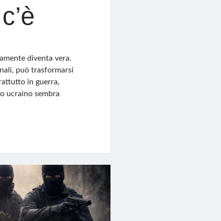
 c’è
iamente diventa vera.
ali, può trasformarsi
rattutto in guerra,
tto ucraino sembra