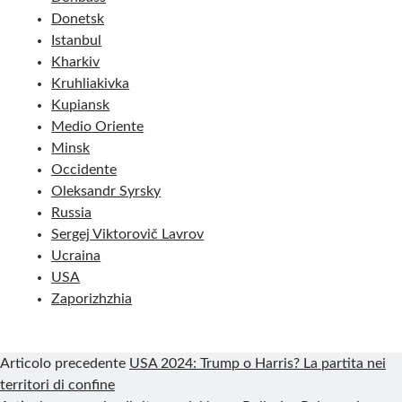
b
e
e
l
g
s
l
t
r
Donetsk
Istanbul
o
d
r
r
r
A
e
Kharkiv
o
I
e
a
p
Kruhliakivka
k
n
s
m
p
Kupiansk
Medio Oriente
t
Minsk
Occidente
Oleksandr Syrsky
Russia
Sergej Viktorovič Lavrov
Ucraina
USA
Zaporizhzhia
Articolo precedente
USA 2024: Trump o Harris? La partita nei
territori di confine