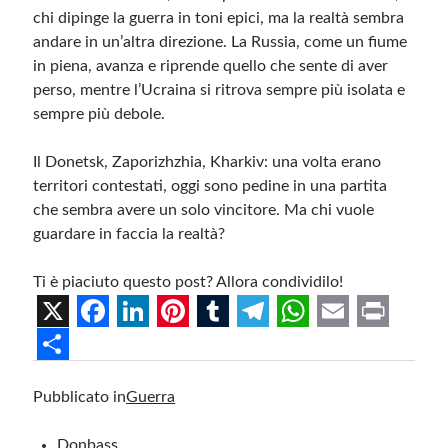
chi dipinge la guerra in toni epici, ma la realtà sembra
andare in un’altra direzione. La Russia, come un fiume
in piena, avanza e riprende quello che sente di aver
perso, mentre l’Ucraina si ritrova sempre più isolata e
sempre più debole.
Il Donetsk, Zaporizhzhia, Kharkiv: una volta erano
territori contestati, oggi sono pedine in una partita
che sembra avere un solo vincitore. Ma chi vuole
guardare in faccia la realtà?
Ti è piaciuto questo post? Allora condividilo!
X
F
L
P
T
T
W
E
P
a
i
i
u
e
h
m
r
S
Pubblicato in
Guerra
c
n
n
m
l
a
a
i
h
e
k
t
b
e
t
i
n
a
Donbass