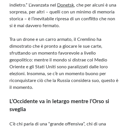
indietro.” L’avanzata nel
Donetsk
, che per alcuni è una
sorpresa, per altri – quelli con un minimo di memoria
Meta
storica – è l’inevitabile ripresa di un conflitto che non
Accedi
si è mai davvero fermato.
Feed dei contenuti
Feed dei commenti
Tra un drone e un carro armato, il Cremlino ha
WordPress.org
dimostrato che è pronto a giocare le sue carte,
sfruttando un momento favorevole a livello
geopolitico: mentre il mondo si distrae col Medio
Oriente e gli Stati Uniti sono paralizzati dalle loro
elezioni. Insomma, se c’è un momento buono per
riconquistare ciò che la Russia considera suo, questo è
il momento.
L’Occidente va in letargo mentre l’Orso si
sveglia
C’è chi parla di una “grande offensiva”, chi di una