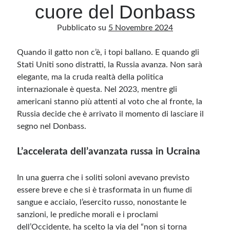
cuore del Donbass
Pubblicato su
5 Novembre 2024
Archivio
Archivi
Quando il gatto non c’è, i topi ballano. E quando gli
Stati Uniti sono distratti, la Russia avanza. Non sarà
elegante, ma la cruda realtà della politica
Categorie
internazionale è questa. Nel 2023, mentre gli
Categorie
americani stanno più attenti al voto che al fronte, la
Russia decide che è arrivato il momento di lasciare il
segno nel Donbass.
Questo blog non rappresenta una testata giornalistica, in quanto viene aggiornato
L’accelerata dell’avanzata russa in Ucraina
senza alcuna periodicità. Non può pertanto considerarsi un prodotto editoriale ai
sensi della legge n· 62 del 7.03.2001. L’autore non è responsabile di quanto
pubblicato dai lettori nei commenti ai vari post. Saranno comunque cancellati quelli
ritenuti offensivi o lesivi dell’immagine o dell’onorabilità di terzi, di genere spam,
In una guerra che i soliti soloni avevano previsto
razzisti o che contengano dati personali non conformi al rispetto delle norme sulla
privacy. Alcune immagini inserite in questo blog sono tratte da Internet e, pertanto,
essere breve e che si è trasformata in un fiume di
considerate di pubblico dominio. Qualora la loro pubblicazione violasse eventuali
sangue e acciaio, l’esercito russo, nonostante le
diritti d’autore, vi invito a comunicarlo via e-mail a info[at]dinovalle.it e saranno
immediatamente rimosse. L’autore del blog non è responsabile dei siti collegati
sanzioni, le prediche morali e i proclami
tramite link né del loro contenuto, che può essere soggetto a variazioni nel tempo.
dell’Occidente, ha scelto la via del “non si torna