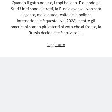
Quando il gatto non c’è, i topi ballano. E quando gli
Stati Uniti sono distratti, la Russia avanza. Non sarà
elegante, ma la cruda realtà della politica
internazionale è questa. Nel 2023, mentre gli
americani stanno più attenti al voto che al fronte, la
Russia decide che è arrivato il…
Il
Leggi tutto
ritorno
dell’Orso
nel
cuore
del
Donbass