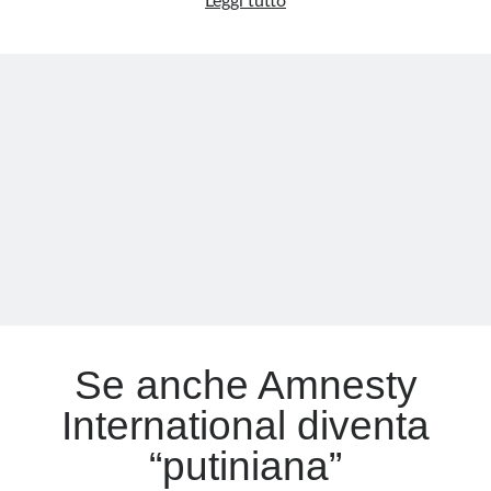
Russia,
Leggi tutto
una
vittoria
annunciata
tra
promesse
vane
Se anche Amnesty
International diventa
“putiniana”