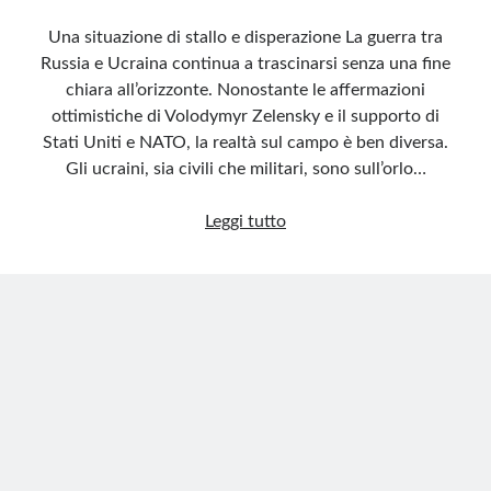
Una situazione di stallo e disperazione La guerra tra
Russia e Ucraina continua a trascinarsi senza una fine
chiara all’orizzonte. Nonostante le affermazioni
ottimistiche di Volodymyr Zelensky e il supporto di
Stati Uniti e NATO, la realtà sul campo è ben diversa.
Gli ucraini, sia civili che militari, sono sull’orlo…
Ucraina
Leggi tutto
sull’orlo
di
una
crisi
di
nervi