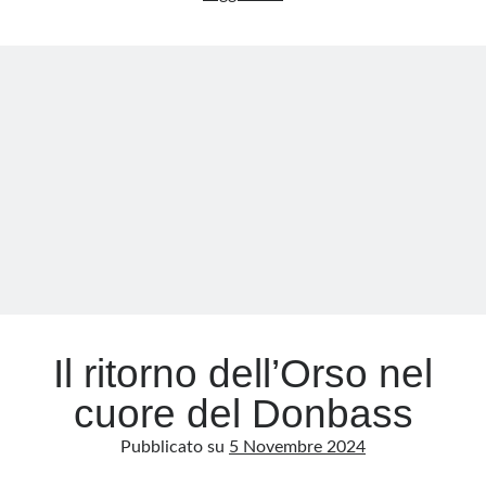
Russia
avanza
Meta
e
Accedi
l’Ucraina
Feed dei contenuti
annaspa:
Feed dei commenti
la
WordPress.org
verità
che
non
vi
raccontano
Il ritorno dell’Orso nel
cuore del Donbass
Pubblicato su
5 Novembre 2024