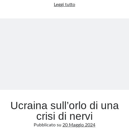
Kiev
Leggi tutto
al
collasso:
marcia
inarrestabile
della
Russia
e
disastro
ucraino
Ucraina sull’orlo di una
crisi di nervi
Pubblicato su
20 Maggio 2024