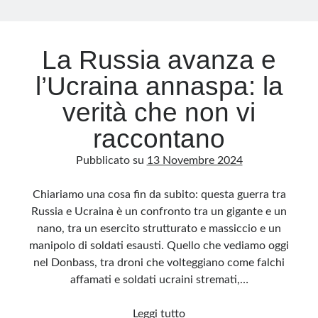
Archivio
La Russia avanza e
Archivi
l’Ucraina annaspa: la
verità che non vi
Categorie
raccontano
Categorie
Pubblicato su
13 Novembre 2024
Chiariamo una cosa fin da subito: questa guerra tra
Questo blog non rappresenta una testata giornalistica, in quanto viene aggiornato
Russia e Ucraina è un confronto tra un gigante e un
senza alcuna periodicità. Non può pertanto considerarsi un prodotto editoriale ai
sensi della legge n· 62 del 7.03.2001. L’autore non è responsabile di quanto
nano, tra un esercito strutturato e massiccio e un
pubblicato dai lettori nei commenti ai vari post. Saranno comunque cancellati quelli
ritenuti offensivi o lesivi dell’immagine o dell’onorabilità di terzi, di genere spam,
manipolo di soldati esausti. Quello che vediamo oggi
razzisti o che contengano dati personali non conformi al rispetto delle norme sulla
privacy. Alcune immagini inserite in questo blog sono tratte da Internet e, pertanto,
nel Donbass, tra droni che volteggiano come falchi
considerate di pubblico dominio. Qualora la loro pubblicazione violasse eventuali
diritti d’autore, vi invito a comunicarlo via e-mail a info[at]dinovalle.it e saranno
affamati e soldati ucraini stremati,…
immediatamente rimosse. L’autore del blog non è responsabile dei siti collegati
tramite link né del loro contenuto, che può essere soggetto a variazioni nel tempo.
La
Leggi tutto