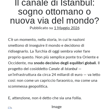
Il canale di Istanbul:
sogno ottomano o
Archivio
nuova via del mondo?
Archivi
Pubblicato su
1 Maggio 2026
C’è un momento, nella storia, in cui le nazioni
Categorie
smettono di inseguire il mondo e decidono di
Categorie
ridisegnarlo. La Turchia di oggi sembra voler fare
proprio questo. Non più semplice ponte tra Oriente e
Occidente, ma
snodo decisivo degli equilibri globali
. Il
progetto del cosiddetto
Canale di Istanbul
—
Questo blog non rappresenta una testata giornalistica, in quanto viene aggiornato
senza alcuna periodicità. Non può pertanto considerarsi un prodotto editoriale ai
un’infrastruttura da circa 24 miliardi di euro — va letto
sensi della legge n· 62 del 7.03.2001. L’autore non è responsabile di quanto
pubblicato dai lettori nei commenti ai vari post. Saranno comunque cancellati quelli
così: non come un capriccio faraonico, ma come una
ritenuti offensivi o lesivi dell’immagine o dell’onorabilità di terzi, di genere spam,
scommessa geopolitica.
razzisti o che contengano dati personali non conformi al rispetto delle norme sulla
privacy. Alcune immagini inserite in questo blog sono tratte da Internet e, pertanto,
considerate di pubblico dominio. Qualora la loro pubblicazione violasse eventuali
diritti d’autore, vi invito a comunicarlo via e-mail a info[at]dinovalle.it e saranno
E, attenzione, non è detto che sia una follia.
immediatamente rimosse. L’autore del blog non è responsabile dei siti collegati
tramite link né del loro contenuto, che può essere soggetto a variazioni nel tempo.