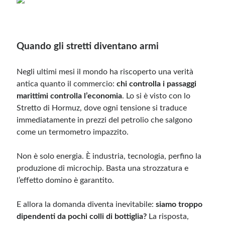
Meta
Accedi
Quando gli stretti diventano armi
Feed dei contenuti
Feed dei commenti
Negli ultimi mesi il mondo ha riscoperto una verità
WordPress.org
antica quanto il commercio:
chi controlla i passaggi
marittimi controlla l’economia
. Lo si è visto con lo
Stretto di Hormuz, dove ogni tensione si traduce
immediatamente in prezzi del petrolio che salgono
come un termometro impazzito.
Non è solo energia. È industria, tecnologia, perfino la
produzione di microchip. Basta una strozzatura e
l’effetto domino è garantito.
E allora la domanda diventa inevitabile:
siamo troppo
dipendenti da pochi colli di bottiglia?
La risposta,