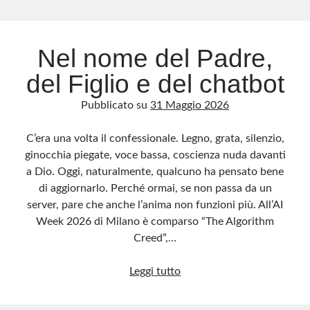
Archivio
Nel nome del Padre,
Archivi
del Figlio e del chatbot
Pubblicato su
31 Maggio 2026
Categorie
Categorie
C’era una volta il confessionale. Legno, grata, silenzio,
ginocchia piegate, voce bassa, coscienza nuda davanti
a Dio. Oggi, naturalmente, qualcuno ha pensato bene
di aggiornarlo. Perché ormai, se non passa da un
Questo blog non rappresenta una testata giornalistica, in quanto viene aggiornato
server, pare che anche l’anima non funzioni più. All’AI
senza alcuna periodicità. Non può pertanto considerarsi un prodotto editoriale ai
sensi della legge n· 62 del 7.03.2001. L’autore non è responsabile di quanto
Week 2026 di Milano è comparso “The Algorithm
pubblicato dai lettori nei commenti ai vari post. Saranno comunque cancellati quelli
ritenuti offensivi o lesivi dell’immagine o dell’onorabilità di terzi, di genere spam,
Creed”,…
razzisti o che contengano dati personali non conformi al rispetto delle norme sulla
privacy. Alcune immagini inserite in questo blog sono tratte da Internet e, pertanto,
considerate di pubblico dominio. Qualora la loro pubblicazione violasse eventuali
Nel
Leggi tutto
diritti d’autore, vi invito a comunicarlo via e-mail a info[at]dinovalle.it e saranno
immediatamente rimosse. L’autore del blog non è responsabile dei siti collegati
nome
tramite link né del loro contenuto, che può essere soggetto a variazioni nel tempo.
del