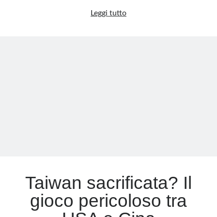
La
Leggi tutto
ritirata
silenziosa:
anche
Penny
Market
verso
l’addio
all’Italia
Taiwan sacrificata? Il
gioco pericoloso tra