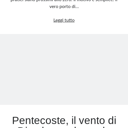
vero porto di…
Flotilla,
Leggi tutto
l’agenzia
viaggi
del
teatrino
politico
galleggiante
Pentecoste, il vento di