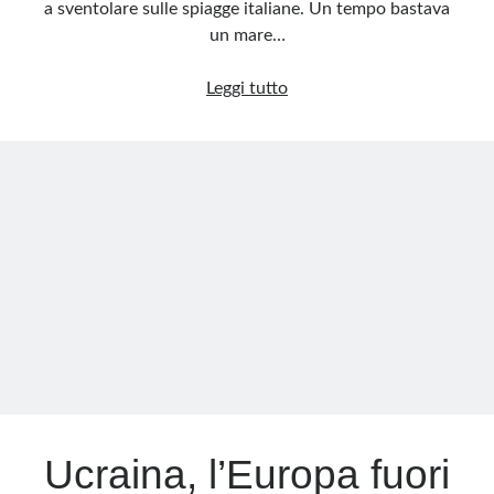
a sventolare sulle spiagge italiane. Un tempo bastava
un mare…
Bandiere
Leggi tutto
Blu
2026:
il
mare
non
basta
più
Ucraina, l’Europa fuori