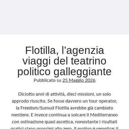
al
mondo
Flotilla, l’agenzia
viaggi del teatrino
politico galleggiante
Pubblicato su
25 Maggio 2026
Diciotto anni di attività, dieci missioni, un solo
approdo riuscito. Se fosse davvero un tour operator,
la Freedom/Sumud Flotilla avrebbe già cambiato
mestiere. E invece continua a solcare il Mediterraneo
con ostinazione quasi ascetica, nonostante i risultati
pratici siano prossimi allo zero. Il motivo è semplice: il