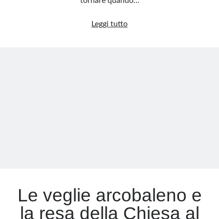
tornare quando…
Il
Leggi tutto
ritorno
dello
sceriffo:
De
Luca
non
lascia,
raddoppia
Le veglie arcobaleno e
la resa della Chiesa al