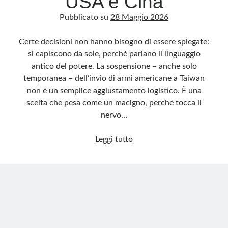
USA e Cina
Pubblicato su
28 Maggio 2026
Certe decisioni non hanno bisogno di essere spiegate:
si capiscono da sole, perché parlano il linguaggio
antico del potere. La sospensione – anche solo
temporanea – dell’invio di armi americane a Taiwan
non è un semplice aggiustamento logistico. È una
scelta che pesa come un macigno, perché tocca il
nervo…
Taiwan
Leggi tutto
sacrificata?
Il
gioco
pericoloso
tra
USA
e