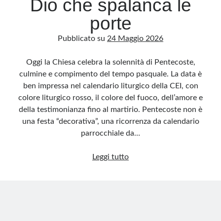
Dio che spalanca le
porte
Pubblicato su
24 Maggio 2026
Oggi la Chiesa celebra la solennità di Pentecoste,
culmine e compimento del tempo pasquale. La data è
ben impressa nel calendario liturgico della CEI, con
colore liturgico rosso, il colore del fuoco, dell’amore e
della testimonianza fino al martirio. Pentecoste non è
una festa “decorativa”, una ricorrenza da calendario
parrocchiale da…
Pentecoste,
Leggi tutto
il
vento
di
Dio
che