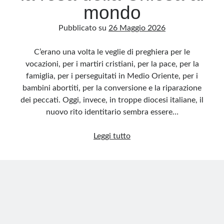
mondo
Pubblicato su
26 Maggio 2026
C’erano una volta le veglie di preghiera per le
vocazioni, per i martiri cristiani, per la pace, per la
famiglia, per i perseguitati in Medio Oriente, per i
bambini abortiti, per la conversione e la riparazione
dei peccati. Oggi, invece, in troppe diocesi italiane, il
nuovo rito identitario sembra essere…
Le
Leggi tutto
veglie
arcobaleno
e
la
resa
della
Chiesa