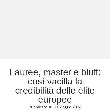
Padre,
del
Meta
Figlio
Accedi
e
Feed dei contenuti
del
Feed dei commenti
chatbot
WordPress.org
Lauree, master e bluff:
così vacilla la
credibilità delle élite
europee
Pubblicato su
30 Maggio 2026