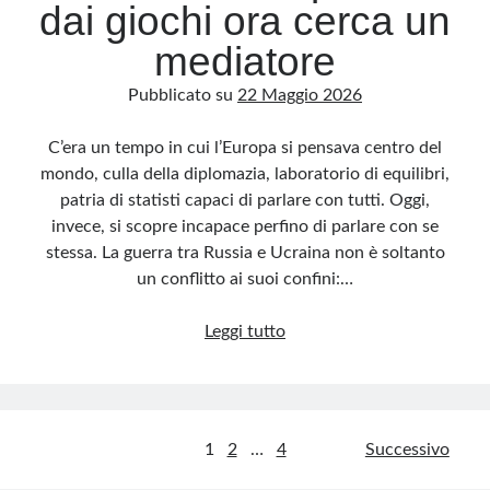
dai giochi ora cerca un
mediatore
Pubblicato su
22 Maggio 2026
C’era un tempo in cui l’Europa si pensava centro del
mondo, culla della diplomazia, laboratorio di equilibri,
patria di statisti capaci di parlare con tutti. Oggi,
invece, si scopre incapace perfino di parlare con se
stessa. La guerra tra Russia e Ucraina non è soltanto
un conflitto ai suoi confini:…
Ucraina,
Leggi tutto
l’Europa
fuori
dai
giochi
Paginazione
1
2
…
4
Successivo
ora
cerca