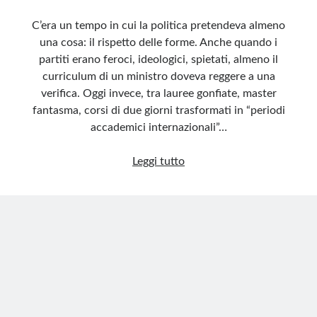
C’era un tempo in cui la politica pretendeva almeno
una cosa: il rispetto delle forme. Anche quando i
partiti erano feroci, ideologici, spietati, almeno il
curriculum di un ministro doveva reggere a una
verifica. Oggi invece, tra lauree gonfiate, master
fantasma, corsi di due giorni trasformati in “periodi
accademici internazionali”…
Lauree,
Leggi tutto
master
e
bluff:
così
vacilla
la
credibilità
delle
élite