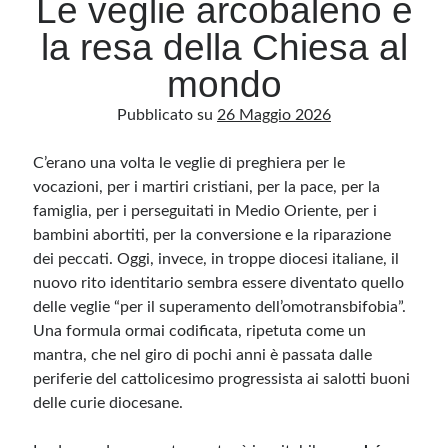
Le veglie arcobaleno e
la resa della Chiesa al
Archivio
mondo
Archivi
Pubblicato su
26 Maggio 2026
C’erano una volta le veglie di preghiera per le
Categorie
vocazioni, per i martiri cristiani, per la pace, per la
Categorie
famiglia, per i perseguitati in Medio Oriente, per i
bambini abortiti, per la conversione e la riparazione
dei peccati. Oggi, invece, in troppe diocesi italiane, il
nuovo rito identitario sembra essere diventato quello
Questo blog non rappresenta una testata giornalistica, in quanto viene aggiornato
senza alcuna periodicità. Non può pertanto considerarsi un prodotto editoriale ai
delle veglie “per il superamento dell’omotransbifobia”.
sensi della legge n· 62 del 7.03.2001. L’autore non è responsabile di quanto
pubblicato dai lettori nei commenti ai vari post. Saranno comunque cancellati quelli
Una formula ormai codificata, ripetuta come un
ritenuti offensivi o lesivi dell’immagine o dell’onorabilità di terzi, di genere spam,
mantra, che nel giro di pochi anni è passata dalle
razzisti o che contengano dati personali non conformi al rispetto delle norme sulla
privacy. Alcune immagini inserite in questo blog sono tratte da Internet e, pertanto,
periferie del cattolicesimo progressista ai salotti buoni
considerate di pubblico dominio. Qualora la loro pubblicazione violasse eventuali
diritti d’autore, vi invito a comunicarlo via e-mail a info[at]dinovalle.it e saranno
delle curie diocesane.
immediatamente rimosse. L’autore del blog non è responsabile dei siti collegati
tramite link né del loro contenuto, che può essere soggetto a variazioni nel tempo.