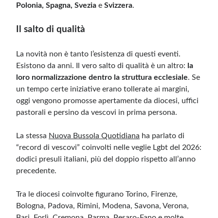
Polonia, Spagna, Svezia
e
Svizzera
.
Il salto di qualità
La novità non è tanto l’esistenza di questi eventi.
Esistono da anni. Il vero salto di qualità è un altro:
la
loro normalizzazione dentro la struttura ecclesiale
. Se
un tempo certe iniziative erano tollerate ai margini,
oggi vengono promosse apertamente da diocesi, uffici
pastorali e persino da vescovi in prima persona.
La stessa
Nuova Bussola Quotidiana
ha parlato di
“record di vescovi” coinvolti nelle veglie Lgbt del 2026:
dodici presuli italiani, più del doppio rispetto all’anno
precedente.
Tra le diocesi coinvolte figurano Torino, Firenze,
Bologna, Padova, Rimini, Modena, Savona, Verona,
Bari, Forlì, Cremona, Parma, Pesaro-Fano e molte