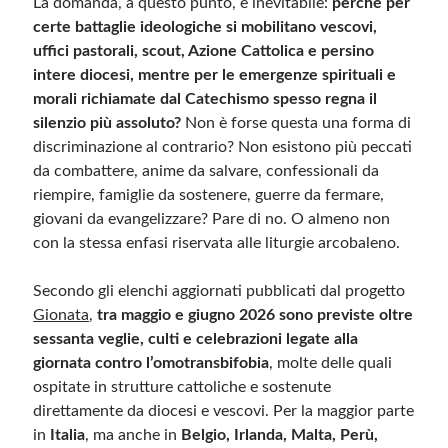
La domanda, a questo punto, è inevitabile:
perché per
certe battaglie ideologiche si mobilitano vescovi,
Meta
uffici pastorali, scout, Azione Cattolica e persino
intere diocesi, mentre per le emergenze spirituali e
Accedi
morali richiamate dal Catechismo spesso regna il
Feed dei contenuti
silenzio più assoluto?
Non è forse questa una forma di
Feed dei commenti
discriminazione al contrario? Non esistono più peccati
WordPress.org
da combattere, anime da salvare, confessionali da
riempire, famiglie da sostenere, guerre da fermare,
giovani da evangelizzare? Pare di no. O almeno non
con la stessa enfasi riservata alle liturgie arcobaleno.
Secondo gli elenchi aggiornati pubblicati dal progetto
Gionata
,
tra maggio e giugno 2026 sono previste oltre
sessanta veglie, culti e celebrazioni legate alla
giornata contro l’omotransbifobia
, molte delle quali
ospitate in strutture cattoliche e sostenute
direttamente da diocesi e vescovi. Per la maggior parte
in
Italia
, ma anche in
Belgio, Irlanda, Malta, Perù,