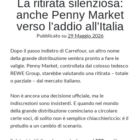
La ritirata silenziosa:
anche Penny Market
Archivio
verso l’addio all’Italia
Archivi
Pubblicato su
29 Maggio 2026
Dopo il passo indietro di Carrefour, un altro nome
Categorie
della grande distribuzione sembra pronto a fare le
Categorie
valigie. Penny Market, controllata dal colosso tedesco
REWE Group, starebbe valutando una ritirata – totale
o parziale – dal mercato italiano.
Questo blog non rappresenta una testata giornalistica, in quanto viene aggiornato
senza alcuna periodicità. Non può pertanto considerarsi un prodotto editoriale ai
Non è ancora una decisione ufficiale, ma le
sensi della legge n· 62 del 7.03.2001. L’autore non è responsabile di quanto
pubblicato dai lettori nei commenti ai vari post. Saranno comunque cancellati quelli
indiscrezioni sono insistenti. E quando nel mondo
ritenuti offensivi o lesivi dell’immagine o dell’onorabilità di terzi, di genere spam,
della grande distribuzione cominciano a circolare
razzisti o che contengano dati personali non conformi al rispetto delle norme sulla
privacy. Alcune immagini inserite in questo blog sono tratte da Internet e, pertanto,
certe voci, di solito non è semplice chiacchiericcio: è il
considerate di pubblico dominio. Qualora la loro pubblicazione violasse eventuali
diritti d’autore, vi invito a comunicarlo via e-mail a info[at]dinovalle.it e saranno
preludio a un cambio di scenario.
immediatamente rimosse. L’autore del blog non è responsabile dei siti collegati
tramite link né del loro contenuto, che può essere soggetto a variazioni nel tempo.