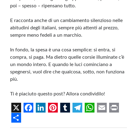
poi – spesso – ripensano tutto.
E racconta anche di un cambiamento silenzioso nelle
abitudini degli italiani, sempre più attenti al prezzo,
sempre meno fedeli a un marchio.
In fondo, la spesa è una cosa semplice: si entra, si
compra, si paga. Ma dietro quelle corsie illuminate c’è
un mondo intero. E quando le luci cominciano a
spegnersi, vuol dire che qualcosa, sotto, non funziona
più.
Ti è piaciuto questo post? Allora condividilo!
X
F
L
P
T
T
W
E
P
a
i
i
u
e
h
m
r
S
c
n
n
m
l
a
a
i