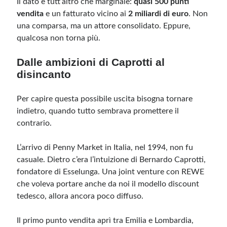
Il dato è tutt’altro che marginale:
quasi 500 punti
vendita
e un fatturato vicino ai
2 miliardi di euro
. Non
una comparsa, ma un attore consolidato. Eppure,
Meta
qualcosa non torna più.
Accedi
Feed dei contenuti
Dalle ambizioni di Caprotti al
Feed dei commenti
disincanto
WordPress.org
Per capire questa possibile uscita bisogna tornare
indietro, quando tutto sembrava promettere il
contrario.
L’arrivo di Penny Market in Italia, nel 1994, non fu
casuale. Dietro c’era l’intuizione di Bernardo Caprotti,
fondatore di Esselunga. Una joint venture con REWE
che voleva portare anche da noi il modello discount
tedesco, allora ancora poco diffuso.
Il primo punto vendita aprì tra Emilia e Lombardia,