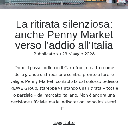
Archivio
La ritirata silenziosa:
Archivi
anche Penny Market
verso l’addio all’Italia
Categorie
Pubblicato su
29 Maggio 2026
Categorie
Dopo il passo indietro di Carrefour, un altro nome
della grande distribuzione sembra pronto a fare le
valigie. Penny Market, controllata dal colosso tedesco
Questo blog non rappresenta una testata giornalistica, in quanto viene aggiornato
senza alcuna periodicità. Non può pertanto considerarsi un prodotto editoriale ai
REWE Group, starebbe valutando una ritirata – totale
sensi della legge n· 62 del 7.03.2001. L’autore non è responsabile di quanto
pubblicato dai lettori nei commenti ai vari post. Saranno comunque cancellati quelli
o parziale – dal mercato italiano. Non è ancora una
ritenuti offensivi o lesivi dell’immagine o dell’onorabilità di terzi, di genere spam,
razzisti o che contengano dati personali non conformi al rispetto delle norme sulla
decisione ufficiale, ma le indiscrezioni sono insistenti.
privacy. Alcune immagini inserite in questo blog sono tratte da Internet e, pertanto,
considerate di pubblico dominio. Qualora la loro pubblicazione violasse eventuali
E…
diritti d’autore, vi invito a comunicarlo via e-mail a info[at]dinovalle.it e saranno
immediatamente rimosse. L’autore del blog non è responsabile dei siti collegati
tramite link né del loro contenuto, che può essere soggetto a variazioni nel tempo.
La
Leggi tutto