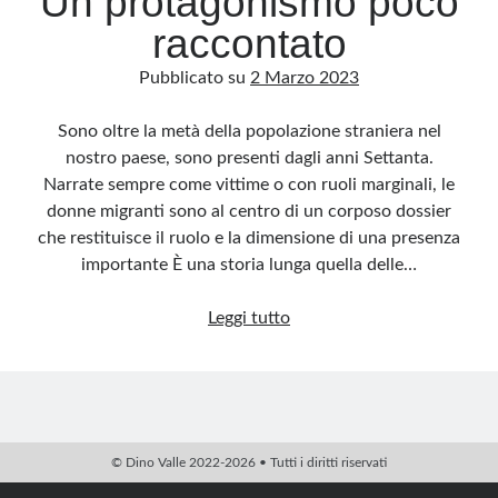
Un protagonismo poco
raccontato
Pubblicato su
2 Marzo 2023
Sono oltre la metà della popolazione straniera nel
nostro paese, sono presenti dagli anni Settanta.
Narrate sempre come vittime o con ruoli marginali, le
donne migranti sono al centro di un corposo dossier
che restituisce il ruolo e la dimensione di una presenza
importante È una storia lunga quella delle…
Un
Leggi tutto
protagonismo
poco
raccontato
© Dino Valle 2022-2026 • Tutti i diritti riservati
PHP Code Snippets
Powered By :
XYZScripts.com