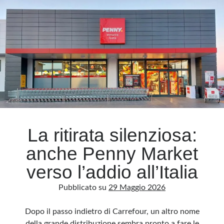
pane
e
Meta
medicine
Accedi
Feed dei contenuti
Feed dei commenti
WordPress.org
La ritirata silenziosa:
anche Penny Market
verso l’addio all’Italia
Pubblicato su
29 Maggio 2026
Dopo il passo indietro di Carrefour, un altro nome
della grande distribuzione sembra pronto a fare le