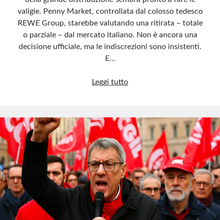
valigie. Penny Market, controllata dal colosso tedesco
REWE Group, starebbe valutando una ritirata – totale
o parziale – dal mercato italiano. Non è ancora una
decisione ufficiale, ma le indiscrezioni sono insistenti.
E…
La
Leggi tutto
ritirata
silenziosa:
anche
Penny
Market
verso
l’addio
all’Italia