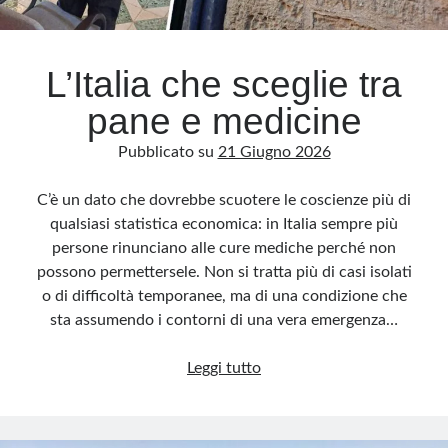
Archivio
L’Italia che sceglie tra
Archivi
pane e medicine
Pubblicato su
21 Giugno 2026
Categorie
Categorie
C’è un dato che dovrebbe scuotere le coscienze più di
qualsiasi statistica economica: in Italia sempre più
persone rinunciano alle cure mediche perché non
possono permettersele. Non si tratta più di casi isolati
Questo blog non rappresenta una testata giornalistica, in quanto viene aggiornato
o di difficoltà temporanee, ma di una condizione che
senza alcuna periodicità. Non può pertanto considerarsi un prodotto editoriale ai
sensi della legge n· 62 del 7.03.2001. L’autore non è responsabile di quanto
sta assumendo i contorni di una vera emergenza…
pubblicato dai lettori nei commenti ai vari post. Saranno comunque cancellati quelli
ritenuti offensivi o lesivi dell’immagine o dell’onorabilità di terzi, di genere spam,
razzisti o che contengano dati personali non conformi al rispetto delle norme sulla
L’Italia
privacy. Alcune immagini inserite in questo blog sono tratte da Internet e, pertanto,
Leggi tutto
considerate di pubblico dominio. Qualora la loro pubblicazione violasse eventuali
che
diritti d’autore, vi invito a comunicarlo via e-mail a info[at]dinovalle.it e saranno
immediatamente rimosse. L’autore del blog non è responsabile dei siti collegati
sceglie
tramite link né del loro contenuto, che può essere soggetto a variazioni nel tempo.
tra