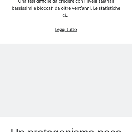
Una tesi difficile da credere con i livelli salariali
bassissimi e bloccati da oltre vent’anni. Le statistiche
ci…
Urgenti
Leggi tutto
immigrazioni
di
massa
e
prossimi
disoccupati