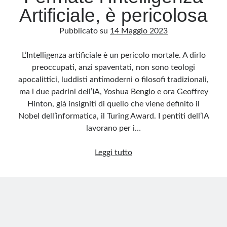
Artificiale, è pericolosa
Pubblicato su
14 Maggio 2023
L’Intelligenza artificiale è un pericolo mortale. A dirlo
preoccupati, anzi spaventati, non sono teologi
apocalittici, luddisti antimoderni o filosofi tradizionali,
ma i due padrini dell’IA, Yoshua Bengio e ora Geoffrey
Hinton, già insigniti di quello che viene definito il
Nobel dell’informatica, il Turing Award. I pentiti dell’IA
lavorano per i…
Fermate
Leggi tutto
l’Intelligenza
Artificiale,
è
pericolosa