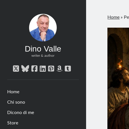
Home
»
Pe
Dino Valle
writer & author
twitter
bluesky
facebook
linkedin
pinterest
amazon
tumblr
Home
Chi sono
Dicono di me
Store