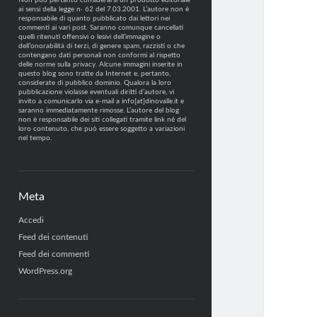
Non può pertanto considerarsi un prodotto editoriale
ai sensi della legge n· 62 del 7.03.2001. L’autore non è
responsabile di quanto pubblicato dai lettori nei
commenti ai vari post. Saranno comunque cancellati
quelli ritenuti offensivi o lesivi dell’immagine o
dell’onorabilità di terzi, di genere spam, razzisti o che
contengano dati personali non conformi al rispetto
delle norme sulla privacy. Alcune immagini inserite in
questo blog sono tratte da Internet e, pertanto,
considerate di pubblico dominio. Qualora la loro
pubblicazione violasse eventuali diritti d’autore, vi
invito a comunicarlo via e-mail a info[at]dinovalle.it e
saranno immediatamente rimosse. L’autore del blog
non è responsabile dei siti collegati tramite link né del
loro contenuto, che può essere soggetto a variazioni
nel tempo.
Meta
Accedi
Feed dei contenuti
Feed dei commenti
WordPress.org