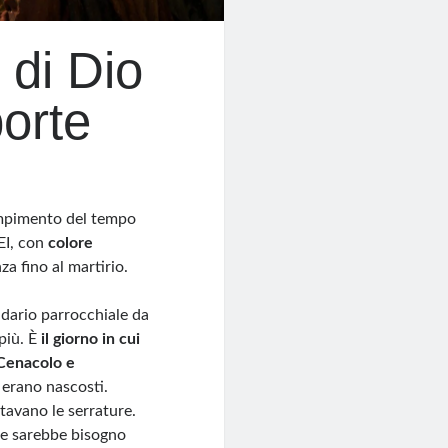
 di Dio
orte
ompimento del tempo
EI, con
colore
za fino al martirio.
ndario parrocchiale da
più. È
il giorno in cui
 Cenacolo e
 erano nascosti.
avano le serrature.
ne sarebbe bisogno