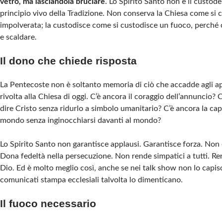
vetro, ma lasciandola bruciare
. Lo Spirito Santo non è il custod
principio vivo della Tradizione. Non conserva la Chiesa come si 
impolverata; la custodisce come si custodisce un fuoco, perché 
e scaldare.
Il dono che chiede risposta
La Pentecoste non è soltanto memoria di ciò che accadde agli a
rivolta alla Chiesa di oggi. C’è ancora il coraggio dell’annuncio? C
dire Cristo senza ridurlo a simbolo umanitario? C’è ancora la capa
mondo senza inginocchiarsi davanti al mondo?
Lo Spirito Santo non garantisce applausi. Garantisce forza. Non 
Dona fedeltà nella persecuzione. Non rende simpatici a tutti. Re
Dio. Ed è molto meglio così, anche se nei talk show non lo capis
comunicati stampa ecclesiali talvolta lo dimenticano.
Il fuoco necessario