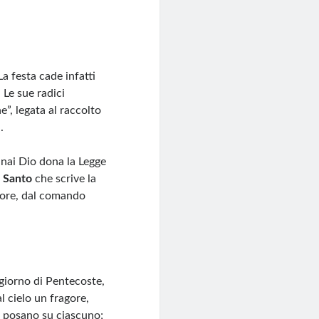
a festa cade infatti
 Le sue radici
ne”, legata al raccolto
.
inai Dio dona la Legge
o Santo
che scrive la
riore, dal comando
 giorno di Pentecoste,
l cielo un fragore,
i posano su ciascuno;