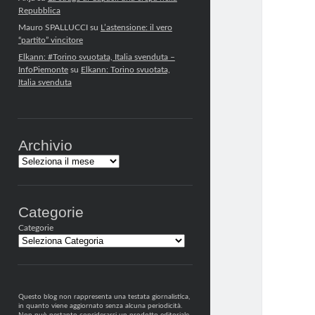
Repubblica
Mauro SPALLUCCI
su
L’astensione: il vero
“partito” vincitore
Elkann: #Torino svuotata, Italia svenduta –
InfoPiemonte
su
Elkann: Torino svuotata,
Italia svenduta
Archivio
Archivi
Categorie
Categorie
Questo blog non rappresenta una testata giornalistica,
in quanto viene aggiornato senza alcuna periodicità.