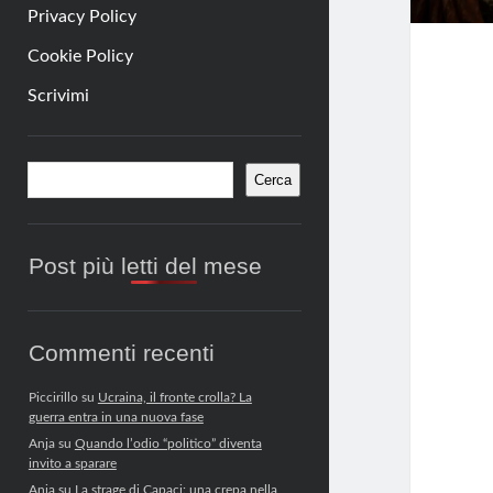
Privacy Policy
Cookie Policy
Scrivimi
Barra
Cerca
Cerca
laterale
Post più letti del mese
Commenti recenti
Piccirillo
su
Ucraina, il fronte crolla? La
guerra entra in una nuova fase
Anja
su
Quando l’odio “politico” diventa
invito a sparare
Anja
su
La strage di Capaci: una crepa nella