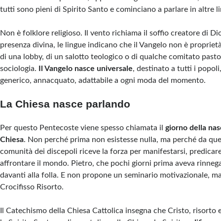
tutti sono pieni di Spirito Santo e cominciano a parlare in altre l
Non è folklore religioso. Il vento richiama il soffio creatore di Di
presenza divina, le lingue indicano che il Vangelo non è proprietà
di una lobby, di un salotto teologico o di qualche comitato pasto
sociologia.
Il Vangelo nasce universale
, destinato a tutti i popol
generico, annacquato, adattabile a ogni moda del momento.
La Chiesa nasce parlando
Per questo Pentecoste viene spesso chiamata il
giorno della nas
Chiesa
. Non perché prima non esistesse nulla, ma perché da qu
comunità dei discepoli riceve la forza per manifestarsi, predicare
affrontare il mondo. Pietro, che pochi giorni prima aveva rinnega
davanti alla folla. E non propone un seminario motivazionale, ma
Crocifisso Risorto.
Il Catechismo della Chiesa Cattolica insegna che Cristo, risorto e