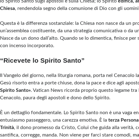
lo Spirito Santo sugli apostoli e sulla Chiesa; lo Spirito
edifica, a
Chiesa
, rendendola segno della comunione di Dio con gli uomini
Questa è la differenza sostanziale: la Chiesa non nasce da un p
un’assemblea costituente, da una strategia comunicativa o da u
Nasce da un dono dall’alto. Quando se lo dimentica, finisce per
con incenso incorporato.
“Ricevete lo Spirito Santo”
Il Vangelo del giorno, nella liturgia romana, porta nel Cenacolo l
Gesù risorto entra a porte chiuse, dona la pace e dice agli aposto
Spirito Santo»
. Vatican News ricorda proprio questo legame tra
Cenacolo, paura degli apostoli e dono dello Spirito.
È un dettaglio fondamentale. Lo Spirito Santo non è una vaga ene
entusiasmo passeggero, una carezza emotiva. È la
terza Persona
Trinità
, il dono promesso da Cristo, Colui che guida alla verità, co
santifica, corregge, manda. Non viene per farci stare comodi, ma 