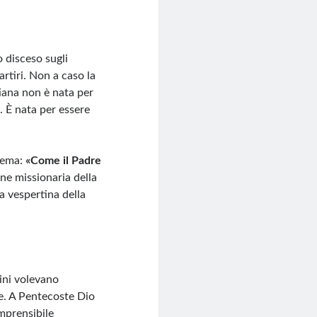
o disceso sugli
rtiri. Non a caso la
iana non è nata per
. È nata per essere
 tema:
«Come il Padre
ne missionaria della
a vespertina della
ini volevano
ne. A Pentecoste Dio
mprensibile