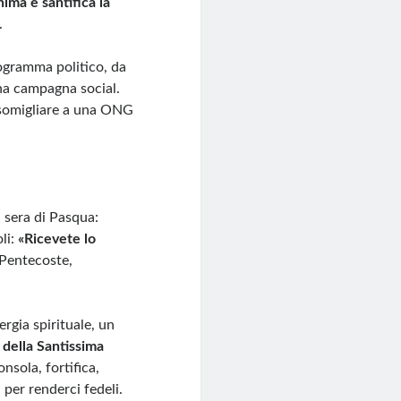
nima e santifica la
.
rogramma politico, da
na campagna social.
 somigliare a una ONG
a sera di Pasqua:
li:
«Ricevete lo
 Pentecoste,
rgia spirituale, un
 della Santissima
nsola, fortifica,
per renderci fedeli.