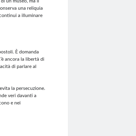
e di un museo, ma il
conserva una reliquia
continui a illuminare
postoli. È domanda
’è ancora la libertà di
cità di parlare al
evita la persecuzione.
nde veri davanti a
cono e nei