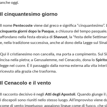
anche oggi.
Il cinquantesimo giorno
Il nome
Pentecoste
viene dal greco e significa “cinquantesimo”. L
cinquanta giorni dopo la Pasqua
, a chiusura del tempo pasquale.
affondano nella festa ebraica di
Shavuot
, la “festa delle Settima
e, nella tradizione successiva, anche al dono della Legge sul Sinai
Qui il cristianesimo non cancella, ma porta a compimento. Sul S
incisa nella pietra; a Gerusalemme, nel Cenacolo, dona lo
Spirit
legge nel cuore. È il passaggio dalla norma esterna alla vita inte
ricevuto alla grazia che trasforma.
Il Cenacolo e il vento
Il racconto decisivo è negli
Atti degli Apostoli
. Quando giunge il
i discepoli sono riuniti nello stesso luogo. All’improvviso viene da
come di vento impetuoso; appaiono lingue come di fuoco, che s