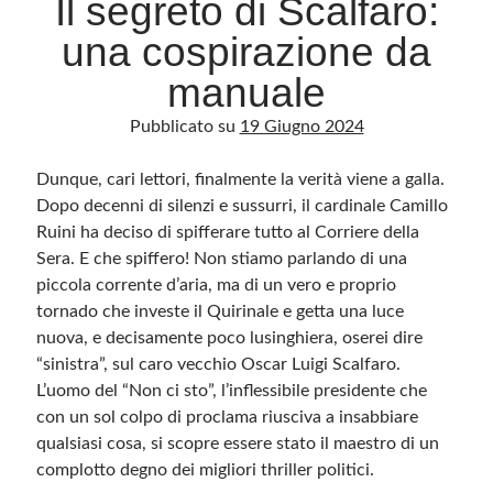
Il segreto di Scalfaro:
una cospirazione da
Archivio
manuale
Archivi
Pubblicato su
19 Giugno 2024
Dunque, cari lettori, finalmente la verità viene a galla.
Categorie
Dopo decenni di silenzi e sussurri, il cardinale Camillo
Categorie
Ruini ha deciso di spifferare tutto al Corriere della
Sera. E che spiffero! Non stiamo parlando di una
piccola corrente d’aria, ma di un vero e proprio
tornado che investe il Quirinale e getta una luce
Questo blog non rappresenta una testata giornalistica, in quanto viene aggiornato
senza alcuna periodicità. Non può pertanto considerarsi un prodotto editoriale ai
nuova, e decisamente poco lusinghiera, oserei dire
sensi della legge n· 62 del 7.03.2001. L’autore non è responsabile di quanto
pubblicato dai lettori nei commenti ai vari post. Saranno comunque cancellati quelli
“sinistra”, sul caro vecchio Oscar Luigi Scalfaro.
ritenuti offensivi o lesivi dell’immagine o dell’onorabilità di terzi, di genere spam,
L’uomo del “Non ci sto”, l’inflessibile presidente che
razzisti o che contengano dati personali non conformi al rispetto delle norme sulla
privacy. Alcune immagini inserite in questo blog sono tratte da Internet e, pertanto,
con un sol colpo di proclama riusciva a insabbiare
considerate di pubblico dominio. Qualora la loro pubblicazione violasse eventuali
diritti d’autore, vi invito a comunicarlo via e-mail a info[at]dinovalle.it e saranno
qualsiasi cosa, si scopre essere stato il maestro di un
immediatamente rimosse. L’autore del blog non è responsabile dei siti collegati
tramite link né del loro contenuto, che può essere soggetto a variazioni nel tempo.
complotto degno dei migliori thriller politici.