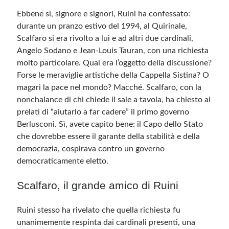
Ebbene sì, signore e signori, Ruini ha confessato:
durante un pranzo estivo del 1994, al Quirinale,
Meta
Scalfaro si era rivolto a lui e ad altri due cardinali,
Accedi
Angelo Sodano e Jean-Louis Tauran, con una richiesta
Feed dei contenuti
molto particolare. Qual era l’oggetto della discussione?
Feed dei commenti
Forse le meraviglie artistiche della Cappella Sistina? O
WordPress.org
magari la pace nel mondo? Macché. Scalfaro, con la
nonchalance di chi chiede il sale a tavola, ha chiesto ai
prelati di “aiutarlo a far cadere” il primo governo
Berlusconi. Sì, avete capito bene: il Capo dello Stato
che dovrebbe essere il garante della stabilità e della
democrazia, cospirava contro un governo
democraticamente eletto.
Scalfaro, il grande amico di Ruini
Ruini stesso ha rivelato che quella richiesta fu
unanimemente respinta dai cardinali presenti, una