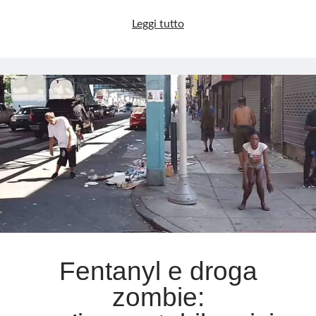
San
Leggi tutto
Giovanni
Battista:
faro
di
Torino
e
santo
universale
Fentanyl e droga
zombie: