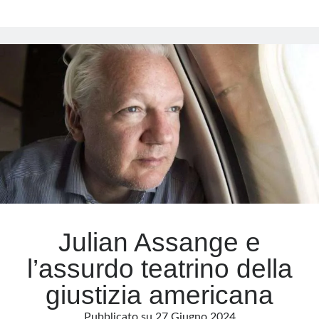
non
pago
affitto”:
dalla
sinistra
il
tormentone
dell’estate
Julian Assange e
l’assurdo teatrino della
giustizia americana
Pubblicato su
27 Giugno 2024