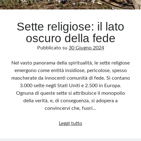
Archivio
Sette religiose: il lato
Archivi
oscuro della fede
Pubblicato su
30 Giugno 2024
Categorie
Categorie
Nel vasto panorama della spiritualità, le sette religiose
emergono come entità insidiose, pericolose, spesso
mascherate da innocenti comunità di fede. Si contano
3.000 sette negli Stati Uniti e 2.500 in Europa.
Questo blog non rappresenta una testata giornalistica, in quanto viene aggiornato
Ognuna di queste sette si attribuisce il monopolio
senza alcuna periodicità. Non può pertanto considerarsi un prodotto editoriale ai
sensi della legge n· 62 del 7.03.2001. L’autore non è responsabile di quanto
della verità, e, di conseguenza, si adopera a
pubblicato dai lettori nei commenti ai vari post. Saranno comunque cancellati quelli
ritenuti offensivi o lesivi dell’immagine o dell’onorabilità di terzi, di genere spam,
convincervi che, fuori…
razzisti o che contengano dati personali non conformi al rispetto delle norme sulla
privacy. Alcune immagini inserite in questo blog sono tratte da Internet e, pertanto,
considerate di pubblico dominio. Qualora la loro pubblicazione violasse eventuali
Sette
Leggi tutto
diritti d’autore, vi invito a comunicarlo via e-mail a info[at]dinovalle.it e saranno
immediatamente rimosse. L’autore del blog non è responsabile dei siti collegati
religiose:
tramite link né del loro contenuto, che può essere soggetto a variazioni nel tempo.
il