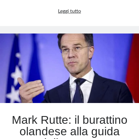
Viganò:
Leggi tutto
il
vescovo
ribelle
che
sfida
il
Vaticano
Mark Rutte: il burattino
olandese alla guida