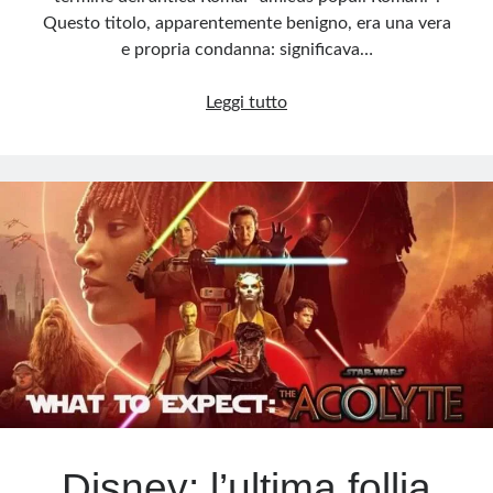
Questo titolo, apparentemente benigno, era una vera
e propria condanna: significava…
Europa
Leggi tutto
asservita:
il
neocolonialismo
americano
Disney: l’ultima follia