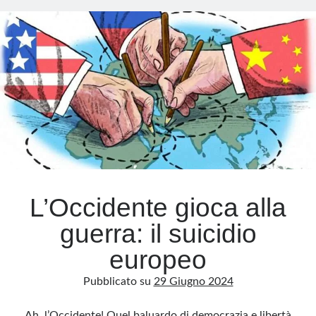
lato
oscuro
Meta
della
Accedi
fede
Feed dei contenuti
Feed dei commenti
WordPress.org
L’Occidente gioca alla
guerra: il suicidio
europeo
Pubblicato su
29 Giugno 2024
Ah, l’Occidente! Quel baluardo di democrazia e libertà