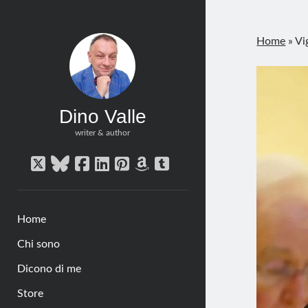
Home
»
Vi
Dino Valle
writer & author
twitter
bluesky
facebook
linkedin
pinterest
amazon
tumblr
Home
Chi sono
Dicono di me
Store