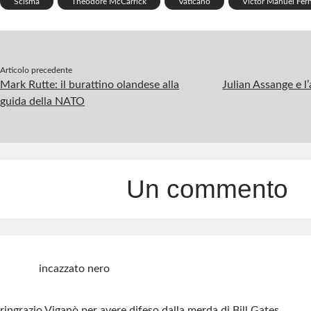
k
p
Scisma
Theodore McCarrick
Vaticano
Víctor Manuel Fer
p
Articolo precedente
Mark Rutte: il burattino olandese alla
Julian Assange e l
guida della NATO
Un commento
incazzato nero
ringrazio Viganò per avere difeso dalla merda di Bill Gates