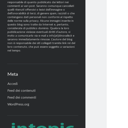
responsabile di quanto pubblicato dai lettori nei
commenti ai vari post. Saranno comunque cancellati
quelli ritenuti offensivi o lesivi dell’immagine o
dell’onorabilità di terzi, di genere spam, razzisti o che
contengano dati personali non conformi al rispetto
delle norme sulla privacy. Alcune immagini inserite in
questo blog sono tratte da Internet e, pertanto,
considerate di pubblico dominio. Qualora la loro
pubblicazione violasse eventuali diritti d’autore, vi
invito a comunicarlo via e-mail a info[at]dinovalle.it e
saranno immediatamente rimosse. L’autore del blog
non è responsabile dei siti collegati tramite link né del
loro contenuto, che può essere soggetto a variazioni
nel tempo.
Meta
Accedi
Feed dei contenuti
Feed dei commenti
WordPress.org