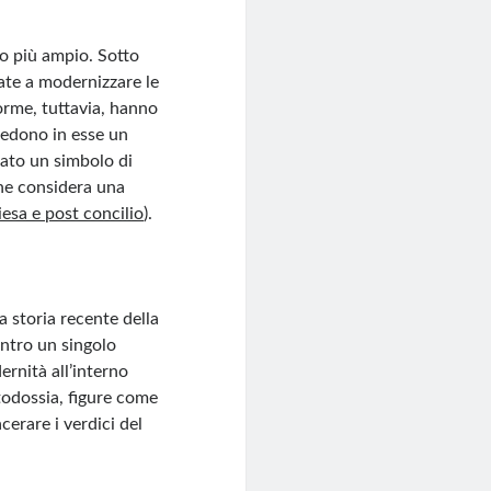
to più ampio. Sotto
ate a modernizzare le
forme, tuttavia, hanno
 vedono in esse un
tato un simbolo di
che considera una
esa e post concilio
)
​.
 storia recente della
ontro un singolo
ernità all’interno
rtodossia, figure come
erare i verdici del