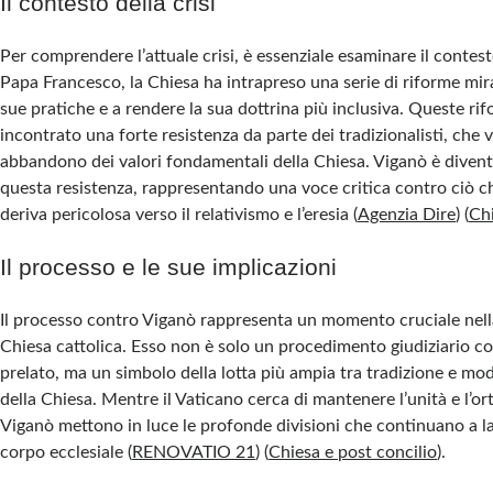
Il contesto della crisi
Per comprendere l’attuale crisi, è essenziale esaminare il contes
Papa Francesco, la Chiesa ha intrapreso una serie di riforme mir
sue pratiche e a rendere la sua dottrina più inclusiva. Queste ri
incontrato una forte resistenza da parte dei tradizionalisti, che
abbandono dei valori fondamentali della Chiesa. Viganò è diven
questa resistenza, rappresentando una voce critica contro ciò 
deriva pericolosa verso il relativismo e l’eresia​
(
Agenzia Dire
)
(
Chi
Il processo e le sue implicazioni
Il processo contro Viganò rappresenta un momento cruciale nella
Chiesa cattolica. Esso non è solo un procedimento giudiziario c
prelato, ma un simbolo della lotta più ampia tra tradizione e mod
della Chiesa. Mentre il Vaticano cerca di mantenere l’unità e l’o
Viganò mettono in luce le profonde divisioni che continuano a lac
corpo ecclesiale​
(
RENOVATIO 21
)
(
Chiesa e post concilio
)
​.