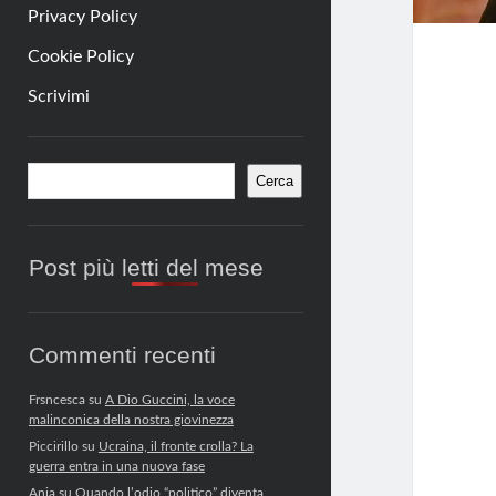
Privacy Policy
Cookie Policy
Scrivimi
Barra
Cerca
Cerca
laterale
Post più letti del mese
Commenti recenti
Frsncesca
su
A Dio Guccini, la voce
malinconica della nostra giovinezza
Piccirillo
su
Ucraina, il fronte crolla? La
guerra entra in una nuova fase
Anja
su
Quando l’odio “politico” diventa