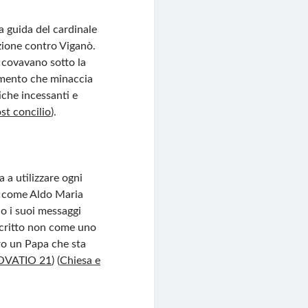
la guida del cardinale
zione contro Viganò.
 covavano sotto la
imento che minaccia
iche incessanti e
st concilio
)
​.
 a utilizzare ogni
ri come Aldo Maria
do i suoi messaggi
escritto non come uno
ro un Papa che sta
OVATIO 21
)
(
Chiesa e