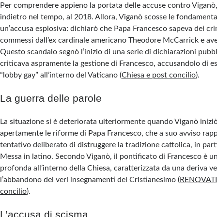
Per comprendere appieno la portata delle accuse contro Viganò,
indietro nel tempo, al 2018. Allora, Viganò scosse le fondament
un’accusa esplosiva: dichiarò che Papa Francesco sapeva dei cri
commessi dall’ex cardinale americano Theodore McCarrick e aveva
Questo scandalo segnò l’inizio di una serie di dichiarazioni pubb
criticava aspramente la gestione di Francesco, accusandolo di es
“lobby gay” all’interno del Vaticano​
(
Chiesa e post concilio
)
​.
La guerra delle parole
La situazione si è deteriorata ulteriormente quando Viganò inizi
apertamente le riforme di Papa Francesco, che a suo avviso ra
tentativo deliberato di distruggere la tradizione cattolica, in part
Messa in latino. Secondo Viganò, il pontificato di Francesco è un
profonda all’interno della Chiesa, caratterizzata da una deriva v
l’abbandono dei veri insegnamenti del Cristianesimo​
(
RENOVATI
concilio
)
​.
L’accusa di scisma