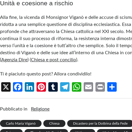
Unità e coesione a rischio
Alla fine, la vicenda di Monsignor Viganò e delle accuse di scis
ridotta a una semplice questione di disciplina ecclesiastica. Essa r
profonde che attraversano la Chiesa cattolica nel XXI secolo. Me
continua il suo processo di riforma, la resistenza interna dimos
verso l’unità e la coesione è tutt’altro che semplice. Solo il tempo
destino di Viganò e delle sue idee all’interno di una Chiesa in co
(
Agenzia Dire
)
(
Chiesa e post concilio
)
​.
Ti è piaciuto questo post? Allora condividilo!
X
Fa
Li
Pi
T
Te
W
E
Pr
S
ce
n
nt
u
le
h
m
in
h
b
ke
er
m
gr
at
ail
t
ar
Pubblicato in
Religione
o
dI
es
bl
a
s
e
o
n
t
r
m
A
Carlo Maria Viganò
Chiesa
Dicastero per la Dottrina della Fede