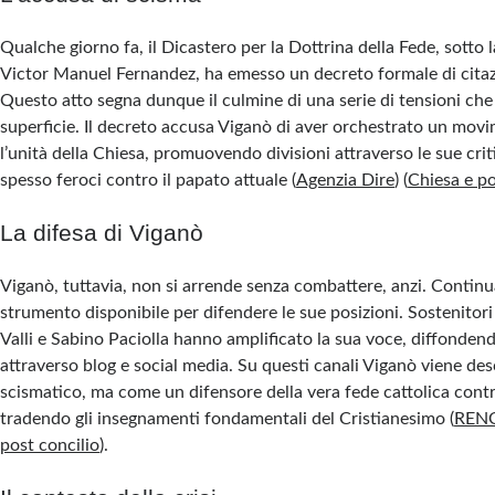
Qualche giorno fa, il Dicastero per la Dottrina della Fede, sotto 
Victor Manuel Fernandez, ha emesso un decreto formale di cita
Questo atto segna dunque il culmine di una serie di tensioni che
superficie. Il decreto accusa Viganò di aver orchestrato un mov
l’unità della Chiesa, promuovendo divisioni attraverso le sue crit
spesso feroci contro il papato attuale​
(
Agenzia Dire
)
(
Chiesa e po
La difesa di Viganò
Viganò, tuttavia, non si arrende senza combattere, anzi. Continua
strumento disponibile per difendere le sue posizioni. Sostenito
Valli e Sabino Paciolla hanno amplificato la sua voce, diffonden
attraverso blog e social media. Su questi canali Viganò viene d
scismatico, ma come un difensore della vera fede cattolica cont
tradendo gli insegnamenti fondamentali del Cristianesimo​
(
REN
post concilio
)
​.