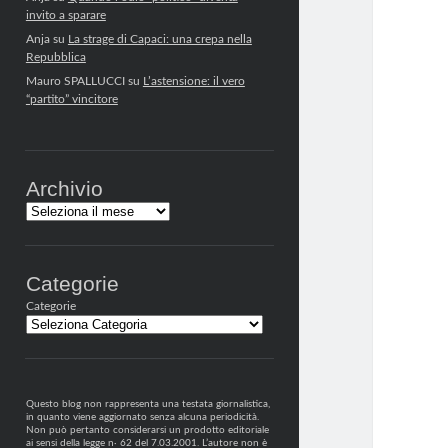
invito a sparare
Anja
su
La strage di Capaci: una crepa nella
Repubblica
Mauro SPALLUCCI
su
L’astensione: il vero
“partito” vincitore
Archivio
Archivi
Categorie
Categorie
Questo blog non rappresenta una testata giornalistica,
in quanto viene aggiornato senza alcuna periodicità.
Non può pertanto considerarsi un prodotto editoriale
ai sensi della legge n· 62 del 7.03.2001. L’autore non è