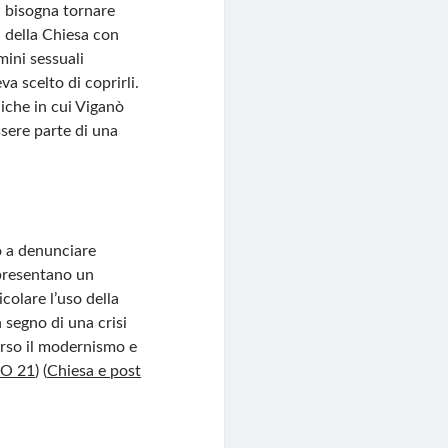
 bisogna tornare
a della Chiesa con
mini sessuali
 scelto di coprirli.
liche in cui Viganò
sere parte di una
ò a denunciare
ppresentano un
icolare l’uso della
 segno di una crisi
erso il modernismo e
O 21
)
(
Chiesa e post