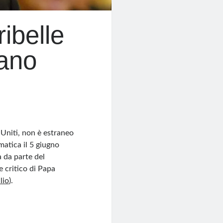
ribelle
cano
 Uniti, non è estraneo
matica il 5 giugno
 da parte del
e critico di Papa
lio
)
​.