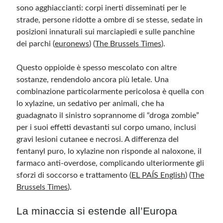
sono agghiaccianti: corpi inerti disseminati per le
strade, persone ridotte a ombre di se stesse, sedate in
Meta
posizioni innaturali sui marciapiedi e sulle panchine
Accedi
dei parchi​ (
euronews
)​​ (
The Brussels Times
)​.
Feed dei contenuti
Feed dei commenti
Questo oppioide è spesso mescolato con altre
WordPress.org
sostanze, rendendolo ancora più letale. Una
combinazione particolarmente pericolosa è quella con
lo xylazine, un sedativo per animali, che ha
guadagnato il sinistro soprannome di “droga zombie”
per i suoi effetti devastanti sul corpo umano, inclusi
gravi lesioni cutanee e necrosi. A differenza del
fentanyl puro, lo xylazine non risponde al naloxone, il
farmaco anti-overdose, complicando ulteriormente gli
sforzi di soccorso e trattamento​ (
EL PAÍS English
)​​ (
The
Brussels Times
)​.
La minaccia si estende all’Europa