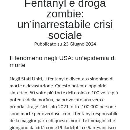
Fentanyl e droga
zombie:
Archivio
un’inarrestabile crisi
Archivi
sociale
Pubblicato su
23 Giugno 2024
Categorie
Categorie
Il fenomeno negli USA: un’epidemia di
morte
Negli Stati Uniti, il fentanyl è diventato sinonimo di
Questo blog non rappresenta una testata giornalistica, in quanto viene aggiornato
morte e devastazione. Questo potente oppioide
senza alcuna periodicità. Non può pertanto considerarsi un prodotto editoriale ai
sensi della legge n· 62 del 7.03.2001. L’autore non è responsabile di quanto
sintetico, 50 volte più forte dell’eroina e 100 volte più
pubblicato dai lettori nei commenti ai vari post. Saranno comunque cancellati quelli
ritenuti offensivi o lesivi dell’immagine o dell’onorabilità di terzi, di genere spam,
potente della morfina, ha provocato una vera e
razzisti o che contengano dati personali non conformi al rispetto delle norme sulla
propria strage. Nel solo 2021, oltre 100.000 persone
privacy. Alcune immagini inserite in questo blog sono tratte da Internet e, pertanto,
considerate di pubblico dominio. Qualora la loro pubblicazione violasse eventuali
sono morte per overdose, con il fentanyl responsabile
diritti d’autore, vi invito a comunicarlo via e-mail a info[at]dinovalle.it e saranno
immediatamente rimosse. L’autore del blog non è responsabile dei siti collegati
della maggior parte di queste morti. Le immagini che
tramite link né del loro contenuto, che può essere soggetto a variazioni nel tempo.
giungono da città come Philadelphia e San Francisco