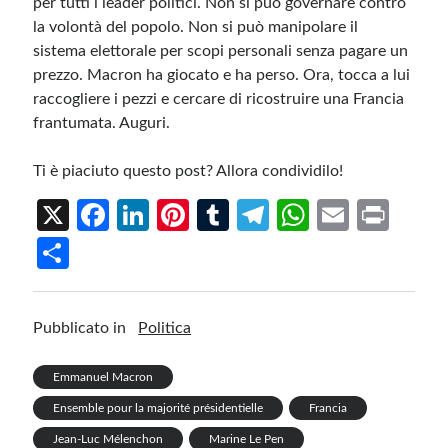
per tutti i leader politici. Non si può governare contro
la volontà del popolo. Non si può manipolare il
sistema elettorale per scopi personali senza pagare un
prezzo. Macron ha giocato e ha perso. Ora, tocca a lui
raccogliere i pezzi e cercare di ricostruire una Francia
frantumata. Auguri.
Ti è piaciuto questo post? Allora condividilo!
X
Fa
Li
Pi
T
Te
W
E
Pr
ce
n
nt
u
le
h
m
in
S
b
ke
er
m
gr
at
ail
t
h
o
dI
es
bl
a
s
ar
Pubblicato in
Politica
o
n
t
r
m
A
e
k
p
Emmanuel Macron
p
Ensemble pour la majorité présidentielle
Francia
Jean-Luc Mélenchon
Marine Le Pen