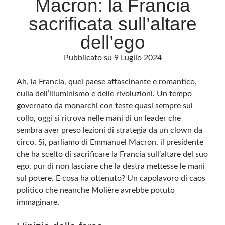
Macron: la Francia
sacrificata sull’altare
Archivio
dell’ego
Archivi
Pubblicato su
9 Luglio 2024
Ah, la Francia, quel paese affascinante e romantico,
Categorie
culla dell’illuminismo e delle rivoluzioni. Un tempo
Categorie
governato da monarchi con teste quasi sempre sul
collo, oggi si ritrova nelle mani di un leader che
sembra aver preso lezioni di strategia da un clown da
circo. Sì, parliamo di Emmanuel Macron, il presidente
Questo blog non rappresenta una testata giornalistica, in quanto viene aggiornato
senza alcuna periodicità. Non può pertanto considerarsi un prodotto editoriale ai
che ha scelto di sacrificare la Francia sull’altare del suo
sensi della legge n· 62 del 7.03.2001. L’autore non è responsabile di quanto
pubblicato dai lettori nei commenti ai vari post. Saranno comunque cancellati quelli
ego, pur di non lasciare che la destra mettesse le mani
ritenuti offensivi o lesivi dell’immagine o dell’onorabilità di terzi, di genere spam,
sul potere. E cosa ha ottenuto? Un capolavoro di caos
razzisti o che contengano dati personali non conformi al rispetto delle norme sulla
privacy. Alcune immagini inserite in questo blog sono tratte da Internet e, pertanto,
politico che neanche Molière avrebbe potuto
considerate di pubblico dominio. Qualora la loro pubblicazione violasse eventuali
diritti d’autore, vi invito a comunicarlo via e-mail a info[at]dinovalle.it e saranno
immaginare.
immediatamente rimosse. L’autore del blog non è responsabile dei siti collegati
tramite link né del loro contenuto, che può essere soggetto a variazioni nel tempo.