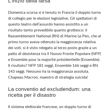
L’inizio della farsa
Domenica scorsa si è tenuto in Francia il doppio turno
Meta
di collegio per le elezioni legislative. Gli spettatori di
Accedi
questo teatro dell’assurdo hanno assistito a un
Feed dei contenuti
risultato tanto prevedibile quanto grottesco: il
Feed dei commenti
Rassemblement National (RN) di Marine Le Pen, che al
WordPress.org
primo turno aveva ottenuto la maggioranza relativa
dei voti, si è visto relegato al terzo posto grazie a un
patto di desistenza tra il Nuovo Fronte Popolare (NFP)
e Ensemble pour la majorité présidentielle (Ensemble).
Il risultato? NFP 181 seggi, Ensemble 166 seggi e RN
143 seggi. Nessuno ha la maggioranza assoluta.
Chapeau Macron, maestro di strategia suicida!
La conventio ad excludendum: una
ricetta per il disastro
Il sistema elettorale francese, un doppio turno di