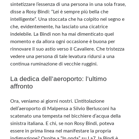
sintetizzare l’essenza di una persona in una sola frase,
disse a Rosy Bindi: “Lei è sempre più bella che
Meta
intelligente”. Una stoccata che ha colpito nel segno e
che, evidentemente, ha lasciato una cicatrice
Accedi
indelebile. La Bindi non ha mai dimenticato quel
Feed dei contenuti
momento e da allora ogni occasione è buona per
Feed dei commenti
rinnovare il suo astio verso il Cavaliere. Che tristezza
WordPress.org
vedere una persona di tale levatura ridursi a una
continua ruminazione di vecchie ruggini.
La dedica dell’aeroporto: l’ultimo
affronto
Ora, veniamo ai giorni nostri. L’intitolazione
dell’aeroporto di Malpensa a Silvio Berlusconi ha
scatenato una tempesta nel bicchiere d’acqua della
sinistra italiana. E chi, se non Rosy Bindi, poteva
essere in prima linea nel manifestare la propria
indignazione? Ospite a “In onda” su La7, la Bindi è