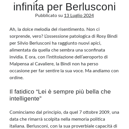
infinita per Berlusconi
Pubblicato su
13 Luglio 2024
Archivio
Archivi
Ah, la dolce melodia del risentimento. Non ci
sorprende, vero? L’ossessione patologica di Rosy Bindi
per Silvio Berlusconi ha raggiunto nuovi apici,
Categorie
alimentata da quella che sembra una sconfinata
Categorie
invidia. E ora, con l’intitolazione dell’aeroporto di
Malpensa al Cavaliere, la Bindi non ha perso
occasione per far sentire la sua voce. Ma andiamo con
ordine.
Questo blog non rappresenta una testata giornalistica, in quanto viene aggiornato
senza alcuna periodicità. Non può pertanto considerarsi un prodotto editoriale ai
Il fatidico “Lei è sempre più bella che
sensi della legge n· 62 del 7.03.2001. L’autore non è responsabile di quanto
pubblicato dai lettori nei commenti ai vari post. Saranno comunque cancellati quelli
intelligente”
ritenuti offensivi o lesivi dell’immagine o dell’onorabilità di terzi, di genere spam,
razzisti o che contengano dati personali non conformi al rispetto delle norme sulla
privacy. Alcune immagini inserite in questo blog sono tratte da Internet e, pertanto,
considerate di pubblico dominio. Qualora la loro pubblicazione violasse eventuali
Cominciamo dal principio, da quel 7 ottobre 2009, una
diritti d’autore, vi invito a comunicarlo via e-mail a info[at]dinovalle.it e saranno
immediatamente rimosse. L’autore del blog non è responsabile dei siti collegati
data che rimarrà scolpita nella memoria politica
tramite link né del loro contenuto, che può essere soggetto a variazioni nel tempo.
italiana. Berlusconi, con la sua proverbiale capacità di