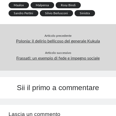
k
p
Maalox
Malpensa
Rosy Bindi
p
Sandro Pertini
Silvio Berlusconi
Sinistra
Articolo precedente
Polonia: il delirio bellicoso del generale Kukula
Articolo successivo
Frassati: un esempio di fede e impegno sociale
Sii il primo a commentare
Lascia un commento