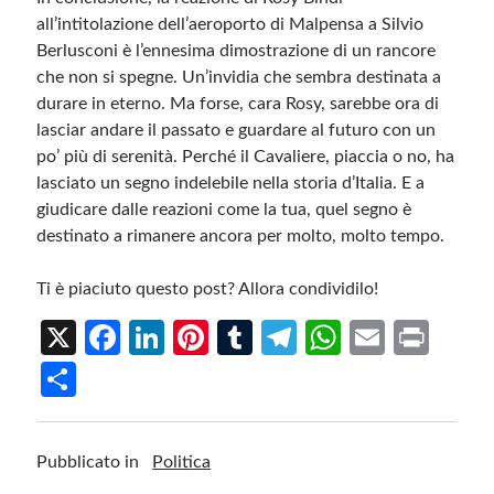
all’intitolazione dell’aeroporto di Malpensa a Silvio
Berlusconi è l’ennesima dimostrazione di un rancore
che non si spegne. Un’invidia che sembra destinata a
durare in eterno. Ma forse, cara Rosy, sarebbe ora di
lasciar andare il passato e guardare al futuro con un
po’ più di serenità. Perché il Cavaliere, piaccia o no, ha
lasciato un segno indelebile nella storia d’Italia. E a
giudicare dalle reazioni come la tua, quel segno è
destinato a rimanere ancora per molto, molto tempo.
Ti è piaciuto questo post? Allora condividilo!
X
Fa
Li
Pi
T
Te
W
E
Pr
ce
n
nt
u
le
h
m
in
S
b
ke
er
m
gr
at
ail
t
h
o
dI
es
bl
a
s
ar
Pubblicato in
Politica
o
n
t
r
m
A
e